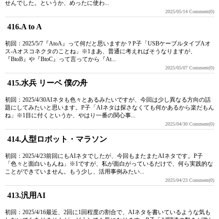
せんでした。というか、めったに使わ...
2025/05/14
Comment(0)
416.A to A
初回：2025/5/7『AtoA』って何だと思いますか？P子「USBケーブルタイプAオ
ス-Aオスコネクタのことね」※1まあ、普通に考えればそうなりますが、
『BtoB』や『BtoC』って言ってから『At...
2025/05/07
Comment(0)
415.水兵 リーベ 僕の舟
初回：2025/4/30AIネタも色々とあるみたいですが、今回は少し異なる方向の話
題にしてみたいと思います。P子「AIネタは探さなくても何かあるから楽だもん
ね」※1目に付くというか、やはり一番の関心事...
2025/04/30
Comment(0)
414.人型ロボット・マラソン
初回：2025/4/23前回にもAIネタでしたが、今回もまたまたAIネタです。P子
「色々と面白いもんね」※1ですが、私が面白がっているだけで、何ら実践的な
ことができていません。もう少し、活用事例みたい...
2025/04/23
Comment(0)
413.汎用AI
初回：2025/4/16最近、2回に1回程度の割合で、AIネタを書いているような気も