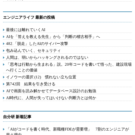
エンジニアライフ 最新の投稿
最後には離れていくAI
AIを「答えを教える先生」から「判断の稽古相手」へ
482.「脱走」したAIのサイバー攻撃
包み込んでいく、セキュリティ
人間は、弱いからハッキングされるのではない
「思考は行動から生まれる」説。20年コードを書いて悟った、建設現場
へ行くことの価値
イノウーの選択 (12) 慣れない立ち位置
第742回 結果を引き受ける
AIで画面を読み解かせてデータベース設計のお勉強
AI時代に、人間が失ってはいけない判断力とは何か
自分研 新着記事
「AIがコードを書く時代、新職種FDEが需要増」 7割のエンジニアが
思う理由