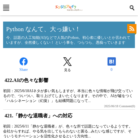
Python なんて、大っ嫌い！
今、話題の人工知能(AI)などで人気のPython。初心者に優しいとか言われて
いますが、全然優しくない！ という事を、つらつら、愚痴っていきます
Share
0
見る
422.AIの色々な影響
初回：2025/6/18AIネタが多い気もしますが、本当に色々な情報が飛び交ってい
るので、ついつい、取り上げてしまいたくなります。その中で、AIが嘘をつく
「ハルシネーション（幻覚）」も結構問題になって...
2025/06/18
Comment(0)
421.「静かな退職者」への対応
初回：2025/6/11「静かな退職者」が、色々な所で話題になっているようです。
会社からすれば、やる気を出してもらわないと困る...みたいな感じですが、そ
ういうモチベーションを活性化させるという方向性...