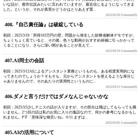
いな話が、都市伝説みたいに言われていますが、最近信じるようになってきま
した。というか、それが真実かどうかはとりあえず置...
2025/03/26
Comment(0)
408.『自己責任論』は破綻している
初回：2025/3/19「所得103万円の壁」問題から発生した財務省解体デモですが、
ちょくちょく見ていると、その後、色々な動画がおすすめ候補に引っかかって
くることになり、さらに深い闇があることが見えて...
2025/03/19
Comment(0)
407.AI同士の会話
初回：2025/3/12AIによるアシスタント業務というものも、ある程度実用的にな
ってきたのでしょうか？そもそも、元からアシスタントを使えるような身分じ
ゃありませんので、そのあたりの実用性というものに...
2025/03/12
Comment(0)
406.ダメと言うだけではダメなんじゃないかな
初回：2025/3/5少しテニスの話が入りますが、その部分は飛ばしてもらっても構
いません。2つ目の話は私のお気に入りの逸話なので、何かの参考になるかもし
れません。P子「意味深な物言いね」※11.まずは...
2025/03/05
Comment(0)
405.AIの活用について