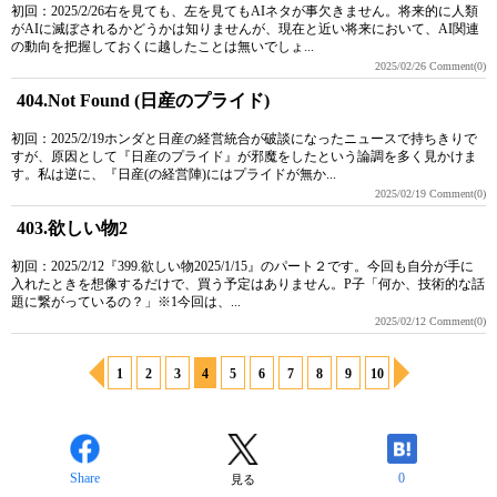
初回：2025/2/26右を見ても、左を見てもAIネタが事欠きません。将来的に人類
がAIに滅ぼされるかどうかは知りませんが、現在と近い将来において、AI関連
の動向を把握しておくに越したことは無いでしょ...
2025/02/26
Comment(0)
404.Not Found (日産のプライド)
初回：2025/2/19ホンダと日産の経営統合が破談になったニュースで持ちきりで
すが、原因として『日産のプライド』が邪魔をしたという論調を多く見かけま
す。私は逆に、『日産(の経営陣)にはプライドが無か...
2025/02/19
Comment(0)
403.欲しい物2
初回：2025/2/12『399.欲しい物2025/1/15』のパート２です。今回も自分が手に
入れたときを想像するだけで、買う予定はありません。P子「何か、技術的な話
題に繋がっているの？」※1今回は、...
2025/02/12
Comment(0)
1
2
3
4
5
6
7
8
9
10
Share
0
見る