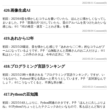
2025/06/11
Comment(0)
420.画像生成AI
初回：2025/6/4昔を懐かしむコラムを書いていたら、ほんとに懐かしくなってし
まいました。P子「部屋の片づけしていたら、昔のアルバムを見つけたみたいな
感じね」※1『SEの格言・迷言・ことわざ集』を書...
2025/06/04
Comment(0)
419.あれから12年
初回：2025/5/28最近、昔を懐かしむ感じで『あれから〇〇年』的なコラムがブ
ームになっているようです。P子「山無駄さんと高橋さんのお二人だけよ」※1
私はというと、この手のネタは、今年の正月に『39...
2025/05/28
Comment(0)
418.プログラミング言語ランキング
初回：2025/5/21時々発表される『プログラミング言語ランキング』ですが、い
つもながら、Pythonが更なる高みへと昇ろうとしています。P子「反対派なんで
しょ？」※1こうなってくると、不満な所が解...
2025/05/21
Comment(2)
417.Pythonの豆知識
初回：2025/5/14久しぶりに、Python関連のネタです。P子「ほんとに久しぶりよ
ね」※1Pythonのちょっとしたテクニックみたいなもので、私もほとんど知りま