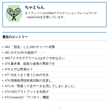
ちゃとらん
オープンソースのWebアプリケーションフレームワーク
（openGion)を主催しています。
最近のエントリー
482.「脱走」したAIのサイバー攻撃
481.ホテルWi-Fi経由で・・・
480.｢スマホでアラーム｣はすぐやめなさい
479.夏本番、蚊取り線香の季節です
478.ピザは野菜か？
477.AIをうまく使うための方法
476.情報処理技術者試験の見直し
475.AI「間違って全データを消してしまいました」
474.AIのアウトプットを丸投げ
473.Geminiの「アバター」機能