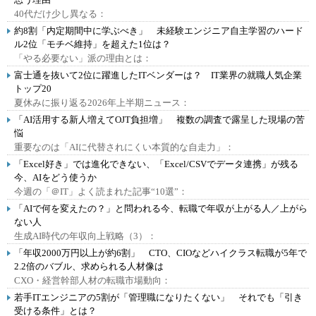
40代だけ少し異なる：
約8割「内定期間中に学ぶべき」 未経験エンジニア自主学習のハード
ル2位「モチベ維持」を超えた1位は？
「やる必要ない」派の理由とは：
富士通を抜いて2位に躍進したITベンダーは？ IT業界の就職人気企業
トップ20
夏休みに振り返る2026年上半期ニュース：
「AI活用する新人増えてOJT負担増」 複数の調査で露呈した現場の苦
悩
重要なのは「AIに代替されにくい本質的な自走力」：
「Excel好き」では進化できない、「Excel/CSVでデータ連携」が残る
今、AIをどう使うか
今週の「＠IT」よく読まれた記事“10選”：
「AIで何を変えたの？」と問われる今、転職で年収が上がる人／上がら
ない人
生成AI時代の年収向上戦略（3）：
「年収2000万円以上が約6割」 CTO、CIOなどハイクラス転職が5年で
2.2倍のバブル、求められる人材像は
CXO・経営幹部人材の転職市場動向：
若手ITエンジニアの5割が「管理職になりたくない」 それでも「引き
受ける条件」とは？