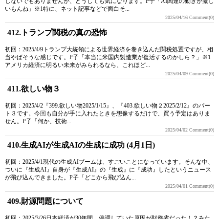
しないでもありませんが、どうしても気になります。P子「AI関連の動きが激し
いもんね」※1特に、ネット記事などで面白そ...
2025/04/16
Comment(0)
412.トランプ関税の真の恐怖
初回：2025/4/9トランプ大統領による世界経済を巻き込んだ関税処置ですが、相
当やばそうな感じです。P子「本当に米国内製造業が復活するのかしら？」※1
アメリカ経済に明るい未来がみられるなら、これほど...
2025/04/09
Comment(0)
411.欲しい物３
初回：2025/4/2『399.欲しい物2025/1/15』、『403.欲しい物２2025/2/12』のパー
ト３です。今回も自分が手に入れたときを想像するだけで、買う予定はありま
せん。P子「何か、技術...
2025/04/02
Comment(0)
410.生成AIが生成AIの生成に成功 (4月1日)
初回：2025/4/1現代の生成AIブームは、すごいことになっています。そんな中、
ついに『生成AI』自身が『生成AI』の『生成』に『成功』したというニュース
が飛び込んできました。P子「どこから飛び込ん...
2025/04/01
Comment(0)
409.財源問題について
初回：2025/3/26日本経済が30年間、停滞していた原因が財務省だった！？みた