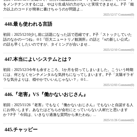
をメンテナンスするには、やはり生成AIの力がないと実現できません。P子「能
力以上のコードが簡単に書けちゃうのが問題よ...
2025/12/17
Comment(0)
448.最も使われる言語
初回：2025/12/10少し前に話題になった話で恐縮です。P子「ストックしていた
話のなかの一つね」※1『巨大ニュートリノ観測所』の話と『πの新しい公式』
の話も早くしたいのですが、タイミングが合いませ...
2025/12/10
Comment(0)
447.本当によいシステムとは？
初回：2025/12/3今年も余すところ、1か月を切ってしまいました。こういう時期
には、何となくセンチメンタルな気持ちになってしまいます。P子「太陽ギラギ
ラな気分よりは、穏やかでいいんじゃない？」※1...
2025/12/03
Comment(0)
446.『老害』VS『働かないおじさん』
初回：2025/11/26『老害』でもなく『働かないおじさん』でもないと自認する人
にお伺いします。あなたはどちらが会社にとっていらない人材だと思います
か？P子「今回は、いきなり過激な質問から来たわね」...
2025/11/26
Comment(0)
445.チャッピー