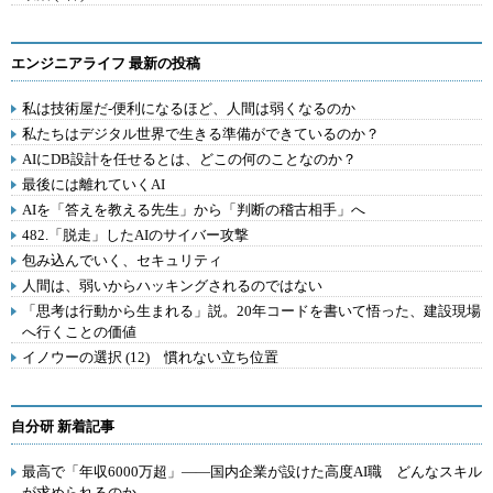
エンジニアライフ 最新の投稿
私は技術屋だ-便利になるほど、人間は弱くなるのか
私たちはデジタル世界で生きる準備ができているのか？
AIにDB設計を任せるとは、どこの何のことなのか？
最後には離れていくAI
AIを「答えを教える先生」から「判断の稽古相手」へ
482.「脱走」したAIのサイバー攻撃
包み込んでいく、セキュリティ
人間は、弱いからハッキングされるのではない
「思考は行動から生まれる」説。20年コードを書いて悟った、建設現場
へ行くことの価値
イノウーの選択 (12) 慣れない立ち位置
自分研 新着記事
最高で「年収6000万超」――国内企業が設けた高度AI職 どんなスキル
が求められるのか