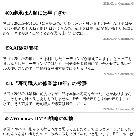
2026/03/11
Comment(0)
460.継承は人類には早すぎた
初回：2026/3/4久しぶりに言語系のお話をしたいと思います。P子「AIネタばか
りじゃ飽きるものね」※1とはいうものの、AIネタは本当に変化が激しい領域な
ので、ネタが次々出てくるので取り上げたいのは...
2026/03/04
Comment(0)
459.AI駆動開発
初回：2026/2/25最近、AIを利用したコーディングが増えています。と言っても
きちんとしたコーディングではなく、部分部分を適当に問い合わせているレベ
ルの使い方なので、本格的な利用方法ではありません...
2026/02/25
Comment(0)
458.『寿司職人の修業は10年』の考察
初回：2026/2/18最初に前提ですが、私は本物の寿司を食べたことがありません
し、そもそも味の良しあしも判りません。P子「回転寿司も本物の寿司よ」※1
さて、その前提で『寿司職人の修業は10年』につい...
2026/02/18
Comment(0)
457.Windows 11のAI戦略の転換
初回：2026/2/11別ネタで行こうかと思ってましたが、ちょっとストックしてお
いたネタを思い出したので、改めて取り上げてみたいと思います。P子「やっぱ