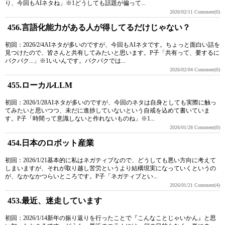
り、今回もAIネタね」※1どうしても話題が偏って...
2026/02/11
Comment(0)
456.言語化能力がある人が得してるだけじゃない？
初回：2026/2/4AIネタが多いのですが、今回もAIネタです。ちょっと面白い話を
見つけたので、皆さんと共有してみたいと思います。P子「共有って、要するに
パクパク...」※1いいんです。パクパクでは...
2026/02/04
Comment(0)
455.ローカルLLM
初回：2026/1/28AIネタが多いのですが、今回のネタは自身としても実際に触っ
てみたいと思いつつ、未だに進捗していないという自戒を込めて書いていま
す。P子「時間って意識しないと作れないものね」※1...
2026/01/28
Comment(0)
454.日本のロボット産業
初回：2026/1/21基本的に私はネガティブなので、どうしても悪い方向に考えて
しまいますが、それが取り越し苦労というより結構現実になっていくというの
が、なかなかつらいところです。P子「ネガティブとい...
2026/01/21
Comment(4)
453.最近、迷走しています
初回：2026/1/14新年の振り返りを行ったことで『こんなことじゃいかん』と思