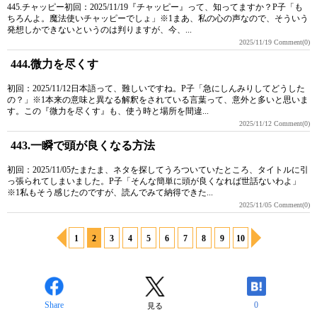
445.チャッピー初回：2025/11/19『チャッピー』って、知ってますか？P子「も
ちろんよ。魔法使いチャッピーでしょ」※1まあ、私の心の声なので、そういう
発想しかできないというのは判りますが、今、...
2025/11/19
Comment(0)
444.微力を尽くす
初回：2025/11/12日本語って、難しいですね。P子「急にしんみりしてどうした
の？」※1本来の意味と異なる解釈をされている言葉って、意外と多いと思いま
す。この『微力を尽くす』も、使う時と場所を間違...
2025/11/12
Comment(0)
443.一瞬で頭が良くなる方法
初回：2025/11/05たまたま、ネタを探してうろついていたところ、タイトルに引
っ張られてしまいました。P子「そんな簡単に頭が良くなれば世話ないわよ」
※1私もそう感じたのですが、読んでみて納得できた...
2025/11/05
Comment(0)
1
2
3
4
5
6
7
8
9
10
Share
0
見る