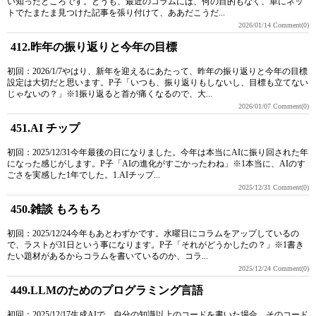
い知ったところです。どうも、最近のコラムには、何の目的もなく、単にネッ
トでたまたま見つけた記事を張り付けて、ああだこうだ...
2026/01/14
Comment(0)
412.昨年の振り返りと今年の目標
初回：2026/1/7やはり、新年を迎えるにあたって、昨年の振り返りと今年の目標
設定は大切だと思います。P子「いつも、振り返りもしないし、目標も立てない
じゃないの？」※1振り返ると首が痛くなるので、大...
2026/01/07
Comment(0)
451.AI チップ
初回：2025/12/31今年最後の日になりました。今年は本当にAIに振り回された年
になった感じがします。P子「AIの進化がすごかったわね」※1本当に、AIのす
ごさを実感した1年でした。1.AIチップ...
2025/12/31
Comment(0)
450.雑談 もろもろ
初回：2025/12/24今年もあとわずかです。水曜日にコラムをアップしているの
で、ラストが31日という事になります。P子「それがどうかしたの？」※1書き
たい題材があるからコラムを書いているのか、コラ...
2025/12/24
Comment(0)
449.LLMのためのプログラミング言語
初回：2025/12/17生成AIで、自分の知識以上のコードを書いた場合、そのコード