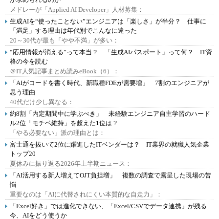
メドレーが「Applied AI Developer」人材募集：
生成AIを“使ったことない”エンジニアは「楽しさ」が半分？ 仕事に
「満足」する理由は年代別でこんなに違った
20～30代が最も「やや不満」が多い：
“応用情報が消える”って本当？ 「生成AIパスポート」って何？ IT資
格の今を読む
＠IT人気記事まとめ読みeBook（6）：
「AIがコードを書く時代、新職種FDEが需要増」 7割のエンジニアが
思う理由
40代だけ少し異なる：
約8割「内定期間中に学ぶべき」 未経験エンジニア自主学習のハード
ル2位「モチベ維持」を超えた1位は？
「やる必要ない」派の理由とは：
富士通を抜いて2位に躍進したITベンダーは？ IT業界の就職人気企業
トップ20
夏休みに振り返る2026年上半期ニュース：
「AI活用する新人増えてOJT負担増」 複数の調査で露呈した現場の苦
悩
重要なのは「AIに代替されにくい本質的な自走力」：
「Excel好き」では進化できない、「Excel/CSVでデータ連携」が残る
今、AIをどう使うか