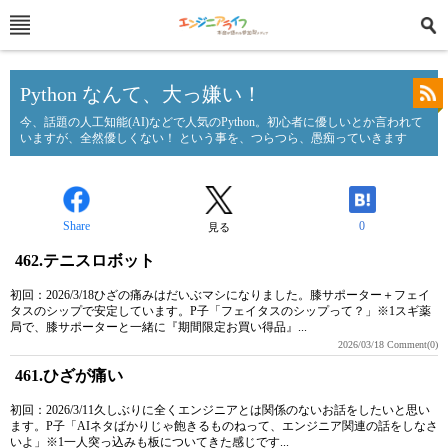
Python なんて、大っ嫌い！
今、話題の人工知能(AI)などで人気のPython。初心者に優しいとか言われて
いますが、全然優しくない！ という事を、つらつら、愚痴っていきます
Share
0
見る
462.テニスロボット
初回：2026/3/18ひざの痛みはだいぶマシになりました。膝サポーター＋フェイ
タスのシップで安定しています。P子「フェイタスのシップって？」※1スギ薬
局で、膝サポーターと一緒に『期間限定お買い得品』...
2026/03/18
Comment(0)
461.ひざが痛い
初回：2026/3/11久しぶりに全くエンジニアとは関係のないお話をしたいと思い
ます。P子「AIネタばかりじゃ飽きるものねって、エンジニア関連の話をしなさ
いよ」※1一人突っ込みも板についてきた感じです...