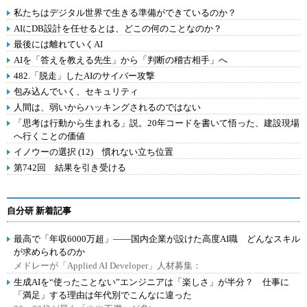
私たちはデジタル世界で生きる準備ができているのか？
AIにDB設計を任せるとは、どこの何のことなのか？
最後には離れていくAI
AIを「答えを教える先生」から「判断の稽古相手」へ
482.「脱走」したAIのサイバー攻撃
包み込んでいく、セキュリティ
人間は、弱いからハッキングされるのではない
「思考は行動から生まれる」説。20年コードを書いて悟った、建設現場
へ行くことの価値
イノウーの選択 (12) 慣れない立ち位置
第742回 結果を引き受ける
自分研 新着記事
最高で「年収6000万超」――国内企業が設けた高度AI職 どんなスキル
が求められるのか
メドレーが「Applied AI Developer」人材募集：
生成AIを“使ったことない”エンジニアは「楽しさ」が半分？ 仕事に
「満足」する理由は年代別でこんなに違った