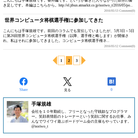
こんにちは手塚規雄です。番外編です。というか書きた入りなかった部分の書
き足しです。本編はこちらから。http://el.jibun.atmarkit.co.jp/noriwo_t/2016/05/po...
2016/05/13
Comment(0)
世界コンピュータ将棋選手権に参加してきた
こんにちは手塚規雄です。前回のコラムでも宣伝していましたが、5月3日～5日
に第26回世界コンピュータ将棋選手権（以降、選手権と略します）が開催さ
れ、私はそれに参加してきました。コンピュータ将棋選手権ネ...
2016/05/12
Comment(0)
1
2
3
Share
0
見る
手塚規雄
会社を１０年勤続し、フリーとなった守銭奴なプログラマ
ー。笑顔表情筋のトレーナーという笑顔に関するお仕事、み
んなでワイワイ遊ぶボードゲーム会の主催もやっています。
@noriwo_t