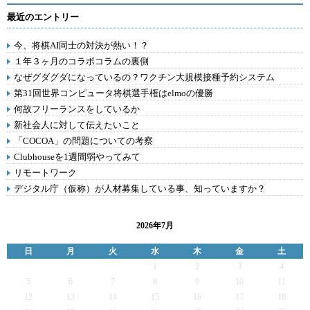
最近のエントリー
今、将棋AI同士の対決が熱い！？
１年３ヶ月のコラボコラムの裏側
なぜグダグダになっているの？ワクチン大規模接種予約システム
第31回世界コンピュータ将棋選手権はelmoの優勝
何故フリーランスをしているか
新社会人に対して伝えたいこと
「COCOA」の問題についての考察
Clubhouseを1週間弱やってみて
リモートワーク
デジタル庁（仮称）が人材募集している事、知っていますか？
2026年7月
日
月
火
水
木
金
土
1
2
3
4
5
6
7
8
9
10
11
12
13
14
15
16
17
18