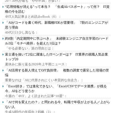
20～30代が最も「やや不満」が多い：
“応用情報が消える”って本当？ 「生成AIパスポート」って何？ IT資
格の今を読む
＠IT人気記事まとめ読みeBook（6）：
「AIがコードを書く時代、新職種FDEが需要増」 7割のエンジニアが
思う理由
40代だけ少し異なる：
約8割「内定期間中に学ぶべき」 未経験エンジニア自主学習のハード
ル2位「モチベ維持」を超えた1位は？
「やる必要ない」派の理由とは：
富士通を抜いて2位に躍進したITベンダーは？ IT業界の就職人気企業
トップ20
夏休みに振り返る2026年上半期ニュース：
「AI活用する新人増えてOJT負担増」 複数の調査で露呈した現場の苦
悩
重要なのは「AIに代替されにくい本質的な自走力」：
「Excel好き」では進化できない、「Excel/CSVでデータ連携」が残る
今、AIをどう使うか
今週の「＠IT」よく読まれた記事“10選”：
「AIで何を変えたの？」と問われる今、転職で年収が上がる人／上がら
ない人
生成AI時代の年収向上戦略（3）：