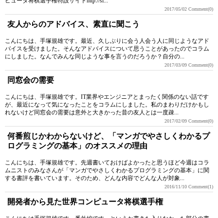
ピュータ将棋選手権特設サイトhttp://si...
2017/05/02
Comment(0)
友人からのアドバイス、素直に聞こう
こんにちは、手塚規雄です。最近、久しぶりに会う人会う人に同じようなアド
バイスを受けました。そんなアドバイスについて思うことがあったのでコラム
にしました。なんでみんな同じような事を言うのだろうか？自分の...
2017/03/09
Comment(0)
同窓会の需要
こんにちは、手塚規雄です。IT業界やエンジニアとまったく関係のない話です
が、最近になって気になったことをコラムにしました。私のまわりだけかもし
れないけど同窓会の需要は意外と大きかった昔の友人とは一度疎...
2017/02/09
Comment(0)
何番煎じかわからないけど、「マンガでやさしくわかるプ
ログラミングの基本」のオススメの理由
こんにちは、手塚規雄です。先週書いておけばよかったと思うほど今週はコラ
ムニストのみなさんが「マンガでやさしくわかるプログラミングの基本」に関
する書評を書いています。そのため、どんな内容でどんな人が対象...
2016/11/10
Comment(1)
開発者から見た世界コンピュータ将棋選手権