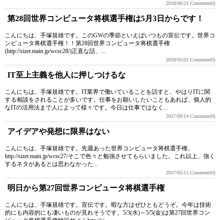
2018/06/21
Comment(0)
第28回世界コンピュータ将棋選手権は5月3日からです！
こんにちは、手塚規雄です。このGWの季節といえばいつもの宣伝です。世界コ
ンピュータ将棋選手権！！第28回世界コンピュータ将棋選手権
(http://sizer.main.jp/wcsc28/)正直な話、...
2018/05/02
Comment(0)
IT至上主義を他人に押しつけるな
こんにちは、手塚規雄です。IT業界で働いていることを話すと、やはりITに関
する相談をされることが多いです。仕事をお願いしたいこともあれば、個人的
なITの活用法まで人によって様々です。今日は仕事ではなく...
2017/09/14
Comment(0)
アイデアや発想に限界はない
こんにちは、手塚規雄です。先週あった世界コンピュータ将棋選手権。
http://sizer.main.jp/wcsc27/そこで色々と勉強させてもらいました。これ以上、強く
するネタがあるとは思わなかった...
2017/05/11
Comment(0)
明日から第27回世界コンピュータ将棋選手権
こんにちは、手塚規雄です。宣伝です。暇な方はぜひともどうぞ。今年は技術
的にも内容的にも凄いものが見れそうです。5/3(水)～5/5(金)は第27回世界コン