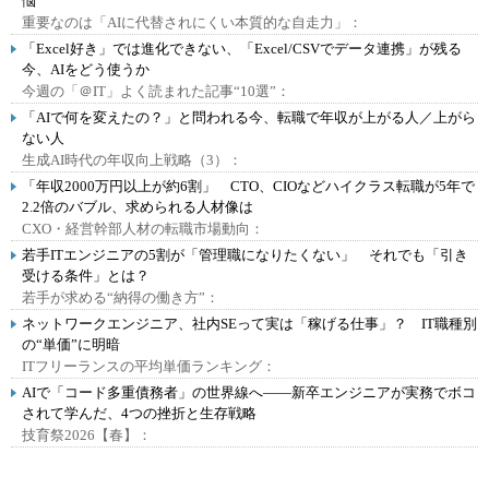
悩
重要なのは「AIに代替されにくい本質的な自走力」：
「Excel好き」では進化できない、「Excel/CSVでデータ連携」が残る
今、AIをどう使うか
今週の「＠IT」よく読まれた記事“10選”：
「AIで何を変えたの？」と問われる今、転職で年収が上がる人／上がら
ない人
生成AI時代の年収向上戦略（3）：
「年収2000万円以上が約6割」 CTO、CIOなどハイクラス転職が5年で
2.2倍のバブル、求められる人材像は
CXO・経営幹部人材の転職市場動向：
若手ITエンジニアの5割が「管理職になりたくない」 それでも「引き
受ける条件」とは？
若手が求める“納得の働き方”：
ネットワークエンジニア、社内SEって実は「稼げる仕事」？ IT職種別
の“単価”に明暗
ITフリーランスの平均単価ランキング：
AIで「コード多重債務者」の世界線へ――新卒エンジニアが実務でボコ
されて学んだ、4つの挫折と生存戦略
技育祭2026【春】：