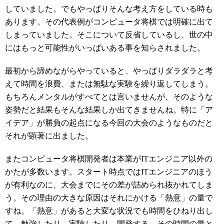
していました。でもやっぱりそんな考え方をしている時も
あります。その代表例がコンピュータ将棋では明確に出て
しまっていました。そこについて反省しているし、世の中
にはもっと可能性がいっぱいある事を知らされました。
最初から諦めながらやっていると、やっぱりダラダラと考
えて時間を浪費、または無駄な実験を繰り返してしまう。
もちろんメンタルがすべてとは言いませんが、そのような
姿勢だと結果もそんな結果しか出てきませんね。特に「ア
イデア」が勝負の起点になる今回の大会のようなものだと
それが顕著に出ました。
またコンピュータ将棋開発者は本業がITエンジニア以外の
かたが多数います。スタート時点ではITエンジニアのほう
が有利なのに、大会までにその差が詰められ抜かれてしま
う。その理由の大きな原因はそれにかける「熱意」の量で
すね。「熱意」があると大変な状況でも時間をひねり出し
て、勉強したり、実験したり、開発する。その時間の量と