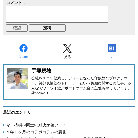
コメント：
Share
0
見る
手塚規雄
会社を１０年勤続し、フリーとなった守銭奴なプログラマ
ー。笑顔表情筋のトレーナーという笑顔に関するお仕事、み
んなでワイワイ遊ぶボードゲーム会の主催もやっています。
@noriwo_t
最近のエントリー
今、将棋AI同士の対決が熱い！？
１年３ヶ月のコラボコラムの裏側