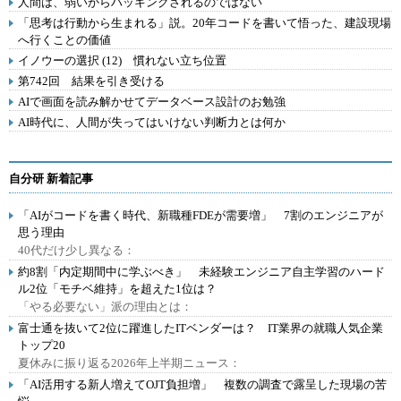
人間は、弱いからハッキングされるのではない
「思考は行動から生まれる」説。20年コードを書いて悟った、建設現場
へ行くことの価値
イノウーの選択 (12) 慣れない立ち位置
第742回 結果を引き受ける
AIで画面を読み解かせてデータベース設計のお勉強
AI時代に、人間が失ってはいけない判断力とは何か
自分研 新着記事
「AIがコードを書く時代、新職種FDEが需要増」 7割のエンジニアが
思う理由
40代だけ少し異なる：
約8割「内定期間中に学ぶべき」 未経験エンジニア自主学習のハード
ル2位「モチベ維持」を超えた1位は？
「やる必要ない」派の理由とは：
富士通を抜いて2位に躍進したITベンダーは？ IT業界の就職人気企業
トップ20
夏休みに振り返る2026年上半期ニュース：
「AI活用する新人増えてOJT負担増」 複数の調査で露呈した現場の苦