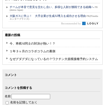
チームが本音で意見を交わし合い、多様な人財が挑戦できる組織へ
PR
(dentsu Japan)
大阪ガスに学ぶ！ 大手企業が生成AI導入を成功させる理由
PR(ITmedia
エンタープライズ)
Recommended by
最新の投稿
今、将棋AI同士の対決が熱い！？
１年３ヶ月のコラボコラムの裏側
なぜグダグダになっているの？ワクチン大規模接種予約システム
コメント
コメントを投稿する
名前
名前を記憶しておく