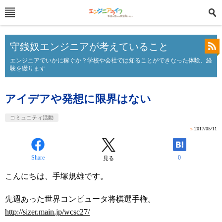
守銭奴エンジニアが考えていること
エンジニアでいかに稼ぐか？学校や会社では知ることができなった体験、経
験を綴ります
アイデアや発想に限界はない
コミュニティ活動
»
2017/05/11
Share
0
見る
こんにちは、手塚規雄です。
先週あった世界コンピュータ将棋選手権。
http://sizer.main.jp/wcsc27/