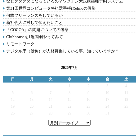
なぜグダグダになっているの？ワクチン大規模接種予約システム
第31回世界コンピュータ将棋選手権はelmoの優勝
何故フリーランスをしているか
新社会人に対して伝えたいこと
「COCOA」の問題についての考察
Clubhouseを1週間弱やってみて
リモートワーク
デジタル庁（仮称）が人材募集している事、知っていますか？
2026年7月
日
月
火
水
木
金
土
1
2
3
4
5
6
7
8
9
10
11
12
13
14
15
16
17
18
19
20
21
22
23
24
25
26
27
28
29
30
31