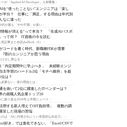
ーが「Applied AI Developer」人材募集：
AIを“使ったことない”エンジニアは「楽し
が半分？ 仕事に「満足」する理由は年代別
んなに違った
～30代が最も「やや不満」が多い：
用情報が消える”って本当？ 「生成AIパスポ
」って何？ IT資格の今を読む
人気記事まとめ読みeBook（6）：
Iがコードを書く時代、新職種FDEが需要
 7割のエンジニアが思う理由
代だけ少し異なる：
割「内定期間中に学ぶべき」 未経験エンジ
自主学習のハードル2位「モチベ維持」を超
1位は？
る必要ない」派の理由とは：
通を抜いて2位に躍進したITベンダーは？
業界の就職人気企業トップ20
みに振り返る2026年上半期ニュース：
I活用する新人増えてOJT負担増」 複数の調
露呈した現場の苦悩
なのは「AIに代替されにくい本質的な自走力」：
xcel好き」では進化できない、「Excel/CSVで