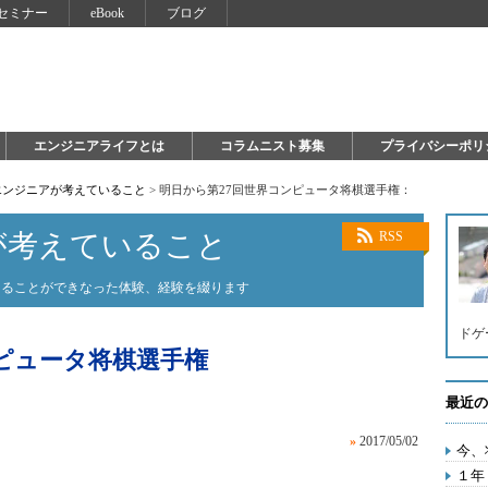
セミナー
eBook
ブログ
エンジニアライフとは
コラムニスト募集
プライバシーポリ
エンジニアが考えていること
>
明日から第27回世界コンピュータ将棋選手権：
が考えていること
RSS
知ることができなった体験、経験を綴ります
ドゲ
ピュータ将棋選手権
最近の
»
2017/05/02
今、
１年