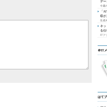
デー
今週の
「A
収が
生成
ネッ
る仕
IT
＠IT
はてブ