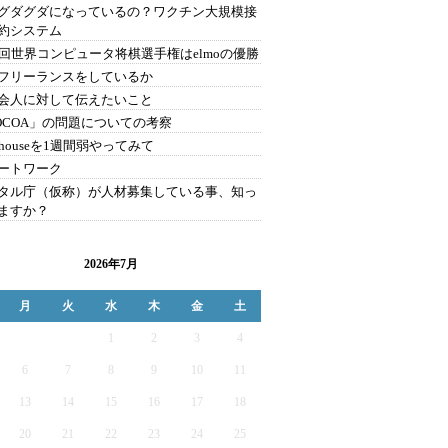
グダグダになっているの？ワクチン大規模接
約システム
1回世界コンピュータ将棋選手権はelmoの優勝
フリーランスをしているか
会人に対して伝えたいこと
OCOA」の問題についての考察
bhouseを1週間弱やってみて
ートワーク
タル庁（仮称）が人材募集している事、知っ
ますか？
2026年7月
月
火
水
木
金
土
1
2
3
4
6
7
8
9
10
11
13
14
15
16
17
18
20
21
22
23
24
25