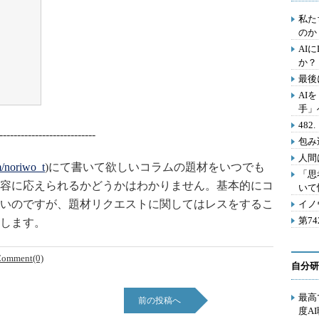
私た
のか
AI
か？
最後
AI
手」
48
---------------------------
包み
人間
om/noriwo_t
)にて書いて欲しいコラムの題材をいつでも
「思
容に応えられるかどうかはわかりません。基本的にコ
いて
いのですが、題材リクエストに関してはレスをするこ
イノ
第7
します。
omment(0)
自分研
最高
前の投稿へ
度A