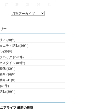
27
28
29
30
31
リー
ア (30件)
ュニティ活動 (26件)
 (50件)
ハック (290件)
クスタイル (89件)
係 (42件)
向 (16件)
向 (41件)
(43件)
動 (39件)
ニアライフ 最新の投稿