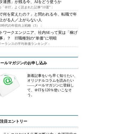
タ連携」が残る今、AIをどう使うか
「＠IT」よく読まれた記事“10選”：
Iで何を変えたの？」と問われる今、転職で年
上がる人／上がらない人
AI時代の年収向上戦略（3）：
トワークエンジニア、社内SEって実は「稼げ
事」？ IT職種別の“単価”に明暗
フリーランスの平均単価ランキング：
メールマガジンのお申し込み
新着記事をいち早く知りたい、
オリジナルコラムを読みたい
――メールマガジンに登録し
て、＠ITを120％使いこなそ
う。
注目エントリー