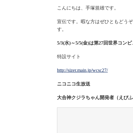
こんにちは、手塚規雄です。
宣伝です。暇な方はぜひともどうぞ
す。
5/3(
水)～5/5(金)は第27回世界コ
特設サイト
http://sizer.main.jp/wcsc27/
ニコニコ生放送
大合神クジラちゃん開発者（えびふ