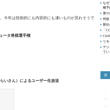
なぜ
種予
第3
。今年は技術的にも内容的にも凄いものが見れそうで
何故
新社
「C
ンピュータ将棋選手権
Clu
リモ
デジ
てい
日
らいさん）によるユーザー生放送
5
12
19