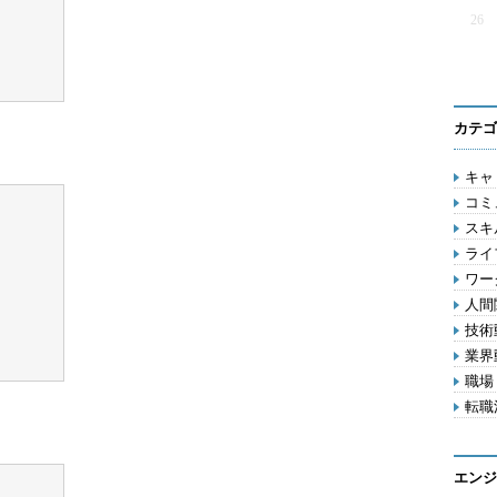
26
カテゴ
キャリ
コミ
スキル
ライフ
ワー
人間関
技術動
業界動
職場 
転職活
エンジ