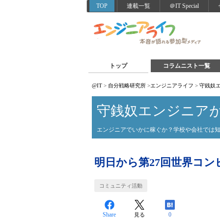
TOP
連載一覧
＠IT Special
トップ
コラムニスト一覧
@IT
>
自分戦略研究所
>
エンジニアライフ
>
守銭奴
守銭奴エンジニア
エンジニアでいかに稼ぐか？学校や会社では
明日から第27回世界コン
コミュニティ活動
Share
0
見る