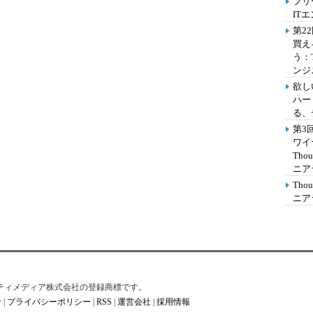
フリ
IT
第2
買え
う：
ンジ
欲し
ハー
る、
第3
ワイ
Th
ニア
Th
ニア
はアイティメディア株式会社の登録商標です。
せ
|
プライバシーポリシー
|
RSS
|
運営会社
|
採用情報