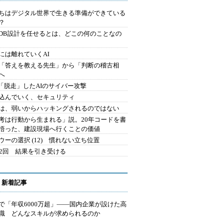
ちはデジタル世界で生きる準備ができている
？
にDB設計を任せるとは、どこの何のことなの
には離れていくAI
を「答えを教える先生」から「判断の稽古相
へ
2.「脱走」したAIのサイバー攻撃
込んでいく、セキュリティ
は、弱いからハッキングされるのではない
考は行動から生まれる」説。20年コードを書
悟った、建設現場へ行くことの価値
ウーの選択 (12) 慣れない立ち位置
42回 結果を引き受ける
 新着記事
で「年収6000万超」――国内企業が設けた高
I職 どんなスキルが求められるのか