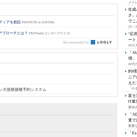
メドレ
生成
さ」
でこ
メディアを創設
PR(FINCHI on GOETHE)
20
のアプローチとは？
PR(ITmedia エンタープライズ)
“応
ート
Recommended by
＠IT
「A
増」
40
約8
ニア
えた
「や
ン大規模接種予約システム
富士
IT
夏休
「A
査で
重要
「E