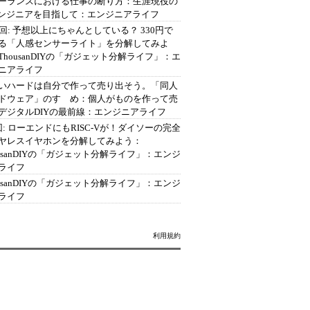
ーランスにおける仕事の断り方：生涯現役の
エンジニアを目指して：エンジニアライフ
2回: 予想以上にちゃんとしている？ 330円で
る「人感センサーライト」を分解してみよ
ThousanDIYの「ガジェット分解ライフ」：エ
ニアライフ
いハードは自分で作って売り出そう。「同人
ドウェア」のすゝめ：個人がものを作って売
デジタルDIYの最前線：エンジニアライフ
回: ローエンドにもRISC-Vが！ダイソーの完全
ヤレスイヤホンを分解してみよう：
ousanDIYの「ガジェット分解ライフ」：エンジ
ライフ
ousanDIYの「ガジェット分解ライフ」：エンジ
ライフ
利用規約