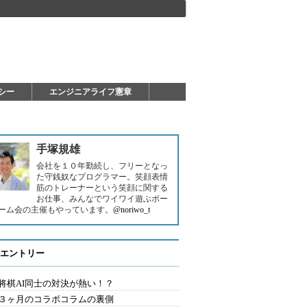
シー
エンジニアライフ憲章
手塚規雄
会社を１０年勤続し、フリーとなっ
た守銭奴なプログラマー。笑顔表情
筋のトレーナーという笑顔に関する
お仕事、みんなでワイワイ遊ぶボー
ーム会の主催もやっています。
@noriwo_t
エントリー
将棋AI同士の対決が熱い！？
３ヶ月のコラボコラムの裏側