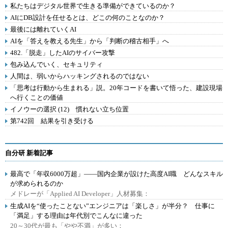
私たちはデジタル世界で生きる準備ができているのか？
AIにDB設計を任せるとは、どこの何のことなのか？
最後には離れていくAI
AIを「答えを教える先生」から「判断の稽古相手」へ
482.「脱走」したAIのサイバー攻撃
包み込んでいく、セキュリティ
人間は、弱いからハッキングされるのではない
「思考は行動から生まれる」説。20年コードを書いて悟った、建設現場
へ行くことの価値
イノウーの選択 (12) 慣れない立ち位置
第742回 結果を引き受ける
自分研 新着記事
最高で「年収6000万超」――国内企業が設けた高度AI職 どんなスキル
が求められるのか
メドレーが「Applied AI Developer」人材募集：
生成AIを“使ったことない”エンジニアは「楽しさ」が半分？ 仕事に
「満足」する理由は年代別でこんなに違った
20～30代が最も「やや不満」が多い：