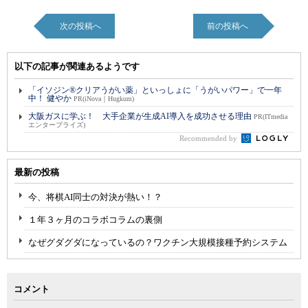
次の投稿へ
前の投稿へ
以下の記事が関連あるようです
「イソジン®クリアうがい薬」といっしょに「うがいパワー」で一年
中！ 健やか
PR(iNova｜Hugkum)
大阪ガスに学ぶ！ 大手企業が生成AI導入を成功させる理由
PR(ITmedia
エンタープライズ)
Recommended by
最新の投稿
今、将棋AI同士の対決が熱い！？
１年３ヶ月のコラボコラムの裏側
なぜグダグダになっているの？ワクチン大規模接種予約システム
コメント