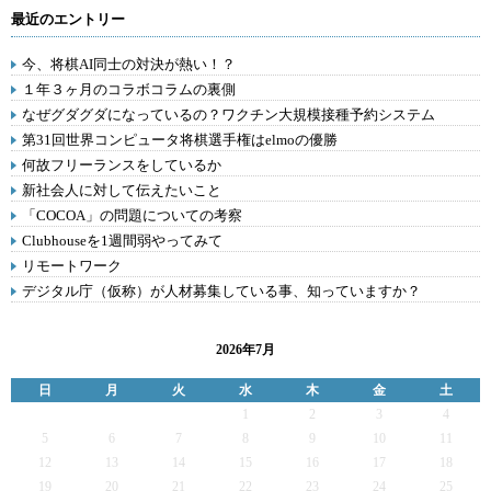
最近のエントリー
今、将棋AI同士の対決が熱い！？
１年３ヶ月のコラボコラムの裏側
なぜグダグダになっているの？ワクチン大規模接種予約システム
第31回世界コンピュータ将棋選手権はelmoの優勝
何故フリーランスをしているか
新社会人に対して伝えたいこと
「COCOA」の問題についての考察
Clubhouseを1週間弱やってみて
リモートワーク
デジタル庁（仮称）が人材募集している事、知っていますか？
2026年7月
日
月
火
水
木
金
土
1
2
3
4
5
6
7
8
9
10
11
12
13
14
15
16
17
18
19
20
21
22
23
24
25