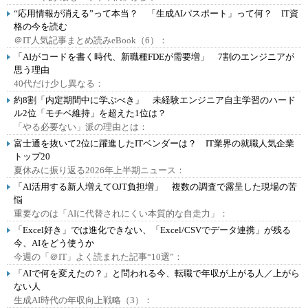
“応用情報が消える”って本当？ 「生成AIパスポート」って何？ IT資
格の今を読む
＠IT人気記事まとめ読みeBook（6）：
「AIがコードを書く時代、新職種FDEが需要増」 7割のエンジニアが
思う理由
40代だけ少し異なる：
約8割「内定期間中に学ぶべき」 未経験エンジニア自主学習のハード
ル2位「モチベ維持」を超えた1位は？
「やる必要ない」派の理由とは：
富士通を抜いて2位に躍進したITベンダーは？ IT業界の就職人気企業
トップ20
夏休みに振り返る2026年上半期ニュース：
「AI活用する新人増えてOJT負担増」 複数の調査で露呈した現場の苦
悩
重要なのは「AIに代替されにくい本質的な自走力」：
「Excel好き」では進化できない、「Excel/CSVでデータ連携」が残る
今、AIをどう使うか
今週の「＠IT」よく読まれた記事“10選”：
「AIで何を変えたの？」と問われる今、転職で年収が上がる人／上がら
ない人
生成AI時代の年収向上戦略（3）：