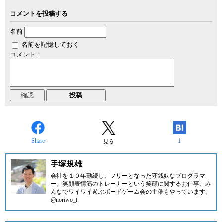
コメントを投稿する
名前
名前を記憶しておく
コメント：
Share
1
見る
手塚規雄
会社を１０年勤続し、フリーとなった守銭奴なプログラマ
ー。笑顔表情筋のトレーナーという笑顔に関するお仕事、み
んなでワイワイ遊ぶボードゲーム会の主催もやっています。
@noriwo_t