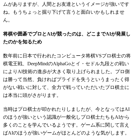
ムがありますが、人間とお友達というイメージが強いです
ね。もうちょっと掘り下げて言うと面白いかもしれませ
ん。
将棋や囲碁でプロとAIが競ったのは、どこまでAIが発展し
たのかを知るため
数年前に日本で行われたコンピュータ将棋VSプロ棋士の将
棋電王戦、DeepMindのAlphaGoとイ・セドル九段との戦い
によりAI技術の進歩が大きく取り上げられました。プロ側
は勝って当然、負ければプライドを失うというまったく得
がない戦いに対して、全力で戦っていただいたプロ棋士に
は本当に頭がさがります。
当時はプロ棋士が叩かれたりしましたが、今となってはAI
のほうが強いという認識が一般化しプロ棋士たちもAIから
多くのことを学んでいるようです。ゲーム系に関して言え
ばAIのほうが強いゲームがほとんどのような気がします。