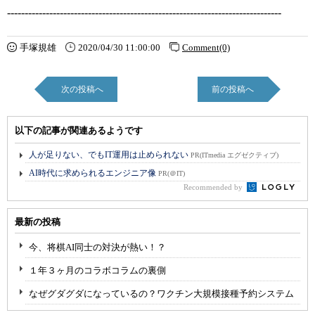
------------------------------------------------------------------------------
手塚規雄
2020/04/30 11:00:00
Comment(0)
次の投稿へ
前の投稿へ
以下の記事が関連あるようです
人が足りない、でもIT運用は止められない
PR(ITmedia エグゼクティブ)
AI時代に求められるエンジニア像
PR(＠IT)
Recommended by
最新の投稿
今、将棋AI同士の対決が熱い！？
１年３ヶ月のコラボコラムの裏側
なぜグダグダになっているの？ワクチン大規模接種予約システム