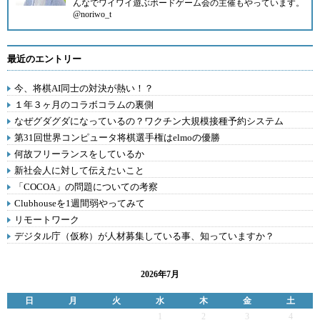
んなでワイワイ遊ぶボードゲーム会の主催もやっています。
@noriwo_t
最近のエントリー
今、将棋AI同士の対決が熱い！？
１年３ヶ月のコラボコラムの裏側
なぜグダグダになっているの？ワクチン大規模接種予約システム
第31回世界コンピュータ将棋選手権はelmoの優勝
何故フリーランスをしているか
新社会人に対して伝えたいこと
「COCOA」の問題についての考察
Clubhouseを1週間弱やってみて
リモートワーク
デジタル庁（仮称）が人材募集している事、知っていますか？
2026年7月
日
月
火
水
木
金
土
1
2
3
4