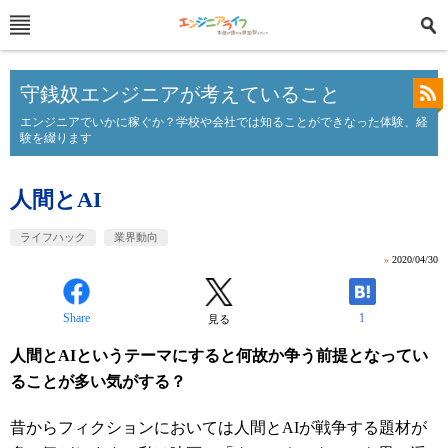
守銭奴エンジニアが考えていること
エンジニアでいかに稼ぐか？学校や会社では知ることができなった体験、経
験を綴ります
人間とAI
ライフハック
業界動向
»
2020/04/30
Share
1
見る
人間とAIというテーマにすると何故か争う前提となってい
ることが多い気がする？
昔からフィクションにおいては人間とAIが戦争する題材が