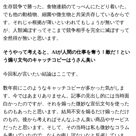
生存競争で勝った。食物連鎖のてっぺんにたどり着いた。
でも他の動植物、細菌や微生物と共栄共存しているからで
す。それじゃ根拠が薄いといわれてもしょうが無いです
が、人類滅ぼすってそこまで競争相手を完全に滅ぼすって
全然得が無いと思います。
そうやって考えると、AIが人間の仕事を奪う！敵だ！とい
う煽り文句のキャッチコピーはうさん臭い
今回私が言いたい結論はここです。
数年前にこのようなキャッチコピーが多かった気がしま
す。今ではあまりありません。記事の見出し的には当時面
白かったのですが、それを煽った微妙な宣伝文句を使った
ものもあったと思います。結局不安を煽るだけ煽っただけ
のもの。後から考えればそんなふさん臭い商品やサービス
だったと思います。そして、その当時は私も微妙なコラム
を書いていたので、なんか申し訳ないなと反省していま