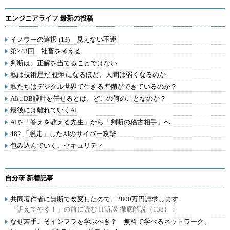
エンジニアライフ 最新の投稿
イノウーの選択 (13) 見えない不運
第743回 社畜を考える
判断は、正解を当てることではない
私は技術屋だ-便利になるほど、人間は弱くなるのか
私たちはデジタル世界で生きる準備ができているのか？
AIにDB設計を任せるとは、どこの何のことなのか？
最後には離れていくAI
AIを「答えを教える先生」から「判断の稽古相手」へ
482.「脱走」したAIのサイバー攻撃
包み込んでいく、セキュリティ
自分研 新着記事
共同著作者に無断で改変したので、2800万円請求します
「訴えてやる！」の前に読む IT訴訟 徹底解説（138）：
なぜ若手こそインフラを学ぶべき？ 無料で学べるネットワーク、