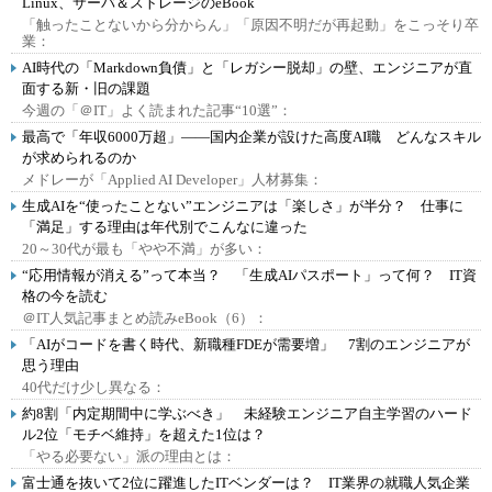
Linux、サーバ＆ストレージのeBook
「触ったことないから分からん」「原因不明だが再起動」をこっそり卒
業：
AI時代の「Markdown負債」と「レガシー脱却」の壁、エンジニアが直
面する新・旧の課題
今週の「＠IT」よく読まれた記事“10選”：
最高で「年収6000万超」――国内企業が設けた高度AI職 どんなスキル
が求められるのか
メドレーが「Applied AI Developer」人材募集：
生成AIを“使ったことない”エンジニアは「楽しさ」が半分？ 仕事に
「満足」する理由は年代別でこんなに違った
20～30代が最も「やや不満」が多い：
“応用情報が消える”って本当？ 「生成AIパスポート」って何？ IT資
格の今を読む
＠IT人気記事まとめ読みeBook（6）：
「AIがコードを書く時代、新職種FDEが需要増」 7割のエンジニアが
思う理由
40代だけ少し異なる：
約8割「内定期間中に学ぶべき」 未経験エンジニア自主学習のハード
ル2位「モチベ維持」を超えた1位は？
「やる必要ない」派の理由とは：
富士通を抜いて2位に躍進したITベンダーは？ IT業界の就職人気企業