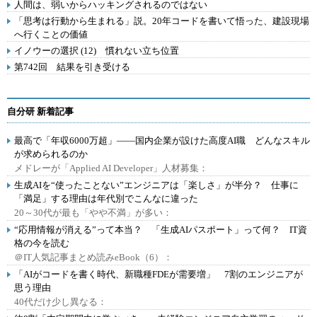
人間は、弱いからハッキングされるのではない
「思考は行動から生まれる」説。20年コードを書いて悟った、建設現場
へ行くことの価値
イノウーの選択 (12) 慣れない立ち位置
第742回 結果を引き受ける
自分研 新着記事
最高で「年収6000万超」――国内企業が設けた高度AI職 どんなスキル
が求められるのか
メドレーが「Applied AI Developer」人材募集：
生成AIを“使ったことない”エンジニアは「楽しさ」が半分？ 仕事に
「満足」する理由は年代別でこんなに違った
20～30代が最も「やや不満」が多い：
“応用情報が消える”って本当？ 「生成AIパスポート」って何？ IT資
格の今を読む
＠IT人気記事まとめ読みeBook（6）：
「AIがコードを書く時代、新職種FDEが需要増」 7割のエンジニアが
思う理由
40代だけ少し異なる：