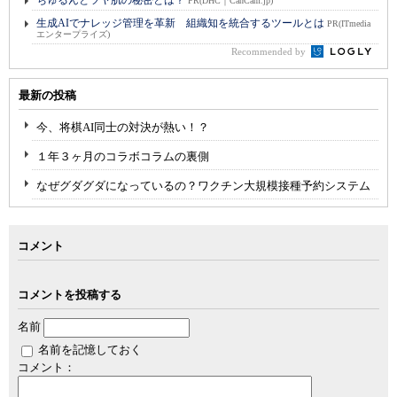
ちゅるんとツヤ肌の秘密とは？
PR(DHC｜CanCam.jp)
生成AIでナレッジ管理を革新 組織知を統合するツールとは
PR(ITmedia
エンタープライズ)
Recommended by
最新の投稿
今、将棋AI同士の対決が熱い！？
１年３ヶ月のコラボコラムの裏側
なぜグダグダになっているの？ワクチン大規模接種予約システム
コメント
コメントを投稿する
名前
名前を記憶しておく
コメント：