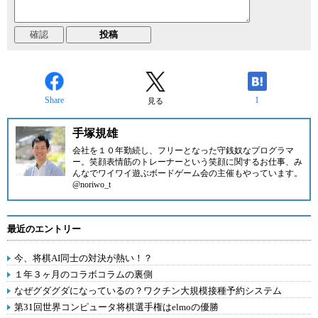
Share
1
見る
手塚規雄
会社を１０年勤続し、フリーとなった守銭奴なプログラマ
ー。笑顔表情筋のトレーナーという笑顔に関するお仕事、み
んなでワイワイ遊ぶボードゲーム会の主催もやっています。
@noriwo_t
最近のエントリー
今、将棋AI同士の対決が熱い！？
１年３ヶ月のコラボコラムの裏側
なぜグダグダになっているの？ワクチン大規模接種予約システム
第31回世界コンピュータ将棋選手権はelmoの優勝