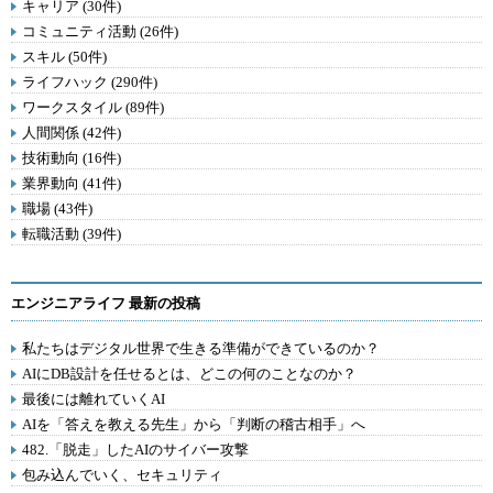
キャリア (30件)
コミュニティ活動 (26件)
スキル (50件)
ライフハック (290件)
ワークスタイル (89件)
人間関係 (42件)
技術動向 (16件)
業界動向 (41件)
職場 (43件)
転職活動 (39件)
エンジニアライフ 最新の投稿
私たちはデジタル世界で生きる準備ができているのか？
AIにDB設計を任せるとは、どこの何のことなのか？
最後には離れていくAI
AIを「答えを教える先生」から「判断の稽古相手」へ
482.「脱走」したAIのサイバー攻撃
包み込んでいく、セキュリティ