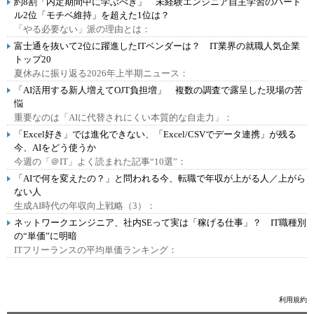
約8割「内定期間中に学ぶべき」 未経験エンジニア自主学習のハード
ル2位「モチベ維持」を超えた1位は？
「やる必要ない」派の理由とは：
富士通を抜いて2位に躍進したITベンダーは？ IT業界の就職人気企業
トップ20
夏休みに振り返る2026年上半期ニュース：
「AI活用する新人増えてOJT負担増」 複数の調査で露呈した現場の苦
悩
重要なのは「AIに代替されにくい本質的な自走力」：
「Excel好き」では進化できない、「Excel/CSVでデータ連携」が残る
今、AIをどう使うか
今週の「＠IT」よく読まれた記事“10選”：
「AIで何を変えたの？」と問われる今、転職で年収が上がる人／上がら
ない人
生成AI時代の年収向上戦略（3）：
ネットワークエンジニア、社内SEって実は「稼げる仕事」？ IT職種別
の“単価”に明暗
ITフリーランスの平均単価ランキング：
利用規約