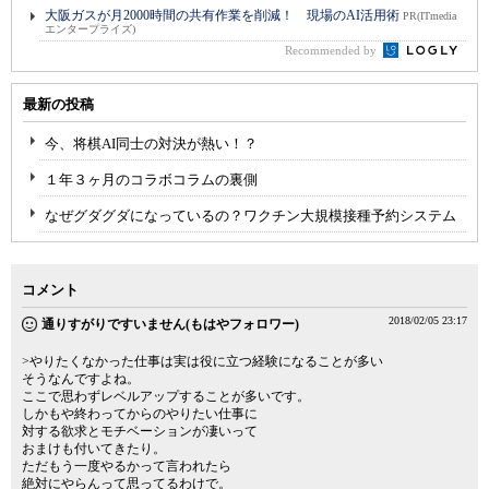
大阪ガスが月2000時間の共有作業を削減！ 現場のAI活用術
PR(ITmedia
エンタープライズ)
Recommended by
最新の投稿
今、将棋AI同士の対決が熱い！？
１年３ヶ月のコラボコラムの裏側
なぜグダグダになっているの？ワクチン大規模接種予約システム
コメント
2018/02/05 23:17
通りすがりですいません(もはやフォロワー)
>やりたくなかった仕事は実は役に立つ経験になることが多い
そうなんですよね。
ここで思わずレベルアップすることが多いです。
しかもや終わってからのやりたい仕事に
対する欲求とモチベーションが凄いって
おまけも付いてきたり。
ただもう一度やるかって言われたら
絶対にやらんって思ってるわけで。