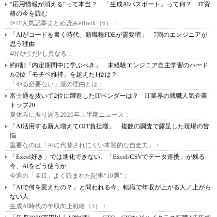
“応用情報が消える”って本当？ 「生成AIパスポート」って何？ IT資
格の今を読む
＠IT人気記事まとめ読みeBook（6）：
「AIがコードを書く時代、新職種FDEが需要増」 7割のエンジニアが
思う理由
40代だけ少し異なる：
約8割「内定期間中に学ぶべき」 未経験エンジニア自主学習のハード
ル2位「モチベ維持」を超えた1位は？
「やる必要ない」派の理由とは：
富士通を抜いて2位に躍進したITベンダーは？ IT業界の就職人気企業
トップ20
夏休みに振り返る2026年上半期ニュース：
「AI活用する新人増えてOJT負担増」 複数の調査で露呈した現場の苦
悩
重要なのは「AIに代替されにくい本質的な自走力」：
「Excel好き」では進化できない、「Excel/CSVでデータ連携」が残る
今、AIをどう使うか
今週の「＠IT」よく読まれた記事“10選”：
「AIで何を変えたの？」と問われる今、転職で年収が上がる人／上がら
ない人
生成AI時代の年収向上戦略（3）：