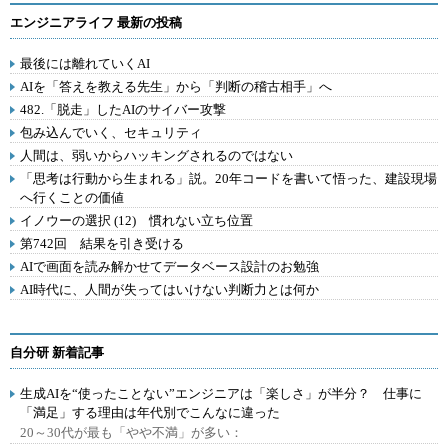
エンジニアライフ 最新の投稿
最後には離れていくAI
AIを「答えを教える先生」から「判断の稽古相手」へ
482.「脱走」したAIのサイバー攻撃
包み込んでいく、セキュリティ
人間は、弱いからハッキングされるのではない
「思考は行動から生まれる」説。20年コードを書いて悟った、建設現場
へ行くことの価値
イノウーの選択 (12) 慣れない立ち位置
第742回 結果を引き受ける
AIで画面を読み解かせてデータベース設計のお勉強
AI時代に、人間が失ってはいけない判断力とは何か
自分研 新着記事
生成AIを“使ったことない”エンジニアは「楽しさ」が半分？ 仕事に
「満足」する理由は年代別でこんなに違った
20～30代が最も「やや不満」が多い：