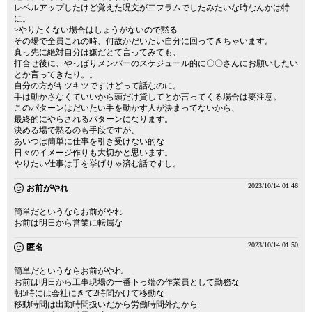
レベルアップしたけど覚えた呪文が二フラムでしたみたいな時なんかは特
に。
>やりたくない場合はしょうがないので黙る
その場で全員これの時、何故かだいたい自分に回ってきちゃいます。
真っ先に絶対自分は嫌だとて言ってみても、
打合せ後に、やっぱりメンバーのスケジュール的に〇〇さんにお願いしたい
とか言ってきたり。。
自分の方がキツキツですけどって話なのに。
手は動かさなくていいから頭だけ貸してとか言ってくる場合は要注意。
このパターンはだいたい手を動かす人が決まってないから、
最終的にやらされるパターンになります。
決める場で黙るのも手段ですが、
あいつは簡単に仕事を引き受けない的な
日々のイメージ作りも大切かと思います。
やりたい仕事は手を挙げりゃ済む話ですし。
2023/10/14 01:46
お前がやれ
簡単だというならお前がやれ
お前は明日から営業に転属な
2023/10/14 01:50
匿名
簡単だというならお前がやれ
お前は明日から工事現場の一番下っ端の作業員として勤務な
朝5時には会社にきて2時間かけて移動な
移動時間は出勤時間扱いだから労働時間外だから