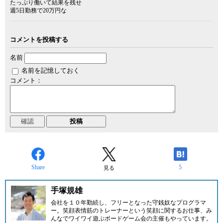
たっぷり働いて結果を残せ
週5日勤務で20万円な
コメントを投稿する
名前
名前を記憶しておく
コメント：
Share
5
見る
手塚規雄
会社を１０年勤続し、フリーとなった守銭奴なプログラマ
ー。笑顔表情筋のトレーナーという笑顔に関するお仕事、み
んなでワイワイ遊ぶボードゲーム会の主催もやっています。