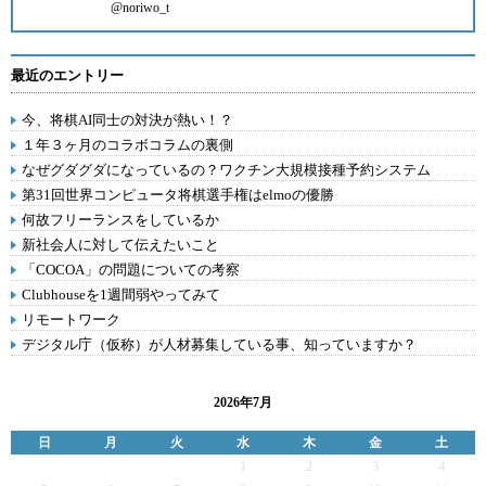
@noriwo_t
最近のエントリー
今、将棋AI同士の対決が熱い！？
１年３ヶ月のコラボコラムの裏側
なぜグダグダになっているの？ワクチン大規模接種予約システム
第31回世界コンピュータ将棋選手権はelmoの優勝
何故フリーランスをしているか
新社会人に対して伝えたいこと
「COCOA」の問題についての考察
Clubhouseを1週間弱やってみて
リモートワーク
デジタル庁（仮称）が人材募集している事、知っていますか？
2026年7月
日
月
火
水
木
金
土
1
2
3
4