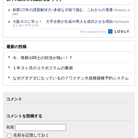
創業125年の課題解決力×多様な才能で挑む、これからの電通
PR(dentsu Ja
pan)
大阪ガスに学ぶ！ 大手企業が生成AI導入を成功させる理由
PR(ITmedia
エンタープライズ)
Recommended by
最新の投稿
今、将棋AI同士の対決が熱い！？
１年３ヶ月のコラボコラムの裏側
なぜグダグダになっているの？ワクチン大規模接種予約システム
コメント
コメントを投稿する
名前
名前を記憶しておく