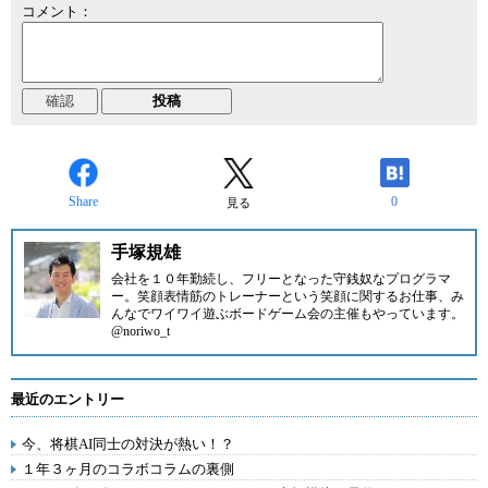
コメント：
Share
0
見る
手塚規雄
会社を１０年勤続し、フリーとなった守銭奴なプログラマ
ー。笑顔表情筋のトレーナーという笑顔に関するお仕事、み
んなでワイワイ遊ぶボードゲーム会の主催もやっています。
@noriwo_t
最近のエントリー
今、将棋AI同士の対決が熱い！？
１年３ヶ月のコラボコラムの裏側