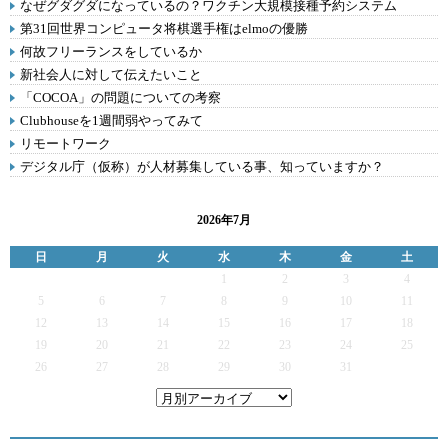
なぜグダグダになっているの？ワクチン大規模接種予約システム
第31回世界コンピュータ将棋選手権はelmoの優勝
何故フリーランスをしているか
新社会人に対して伝えたいこと
「COCOA」の問題についての考察
Clubhouseを1週間弱やってみて
リモートワーク
デジタル庁（仮称）が人材募集している事、知っていますか？
2026年7月
日
月
火
水
木
金
土
1
2
3
4
5
6
7
8
9
10
11
12
13
14
15
16
17
18
19
20
21
22
23
24
25
26
27
28
29
30
31