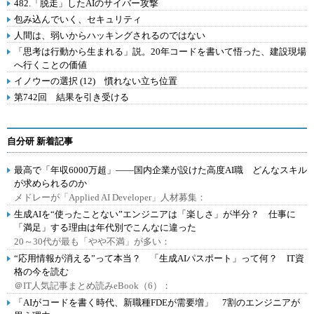
482.「脱走」したAIのサイバー攻撃
包み込んでいく、セキュリティ
人間は、弱いからハッキングされるのではない
「思考は行動から生まれる」説。20年コードを書いて悟った、建設現場
へ行くことの価値
イノウーの選択 (12) 慣れない立ち位置
第742回 結果を引き受ける
自分研 新着記事
最高で「年収6000万超」――国内企業が設けた高度AI職 どんなスキル
が求められるのか
メドレーが「Applied AI Developer」人材募集：
生成AIを“使ったことない”エンジニアは「楽しさ」が半分？ 仕事に
「満足」する理由は年代別でこんなに違った
20～30代が最も「やや不満」が多い：
“応用情報が消える”って本当？ 「生成AIパスポート」って何？ IT資
格の今を読む
＠IT人気記事まとめ読みeBook（6）：
「AIがコードを書く時代、新職種FDEが需要増」 7割のエンジニアが