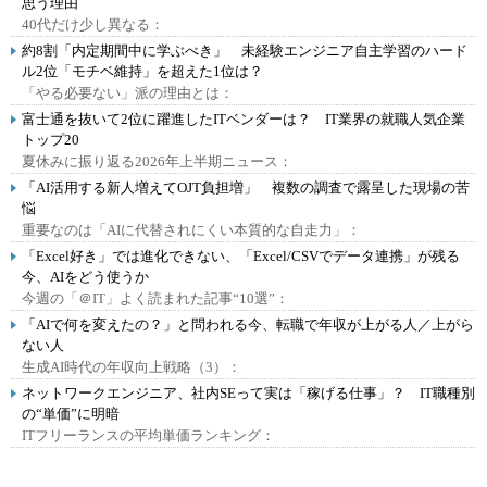
思う理由
40代だけ少し異なる：
約8割「内定期間中に学ぶべき」 未経験エンジニア自主学習のハード
ル2位「モチベ維持」を超えた1位は？
「やる必要ない」派の理由とは：
富士通を抜いて2位に躍進したITベンダーは？ IT業界の就職人気企業
トップ20
夏休みに振り返る2026年上半期ニュース：
「AI活用する新人増えてOJT負担増」 複数の調査で露呈した現場の苦
悩
重要なのは「AIに代替されにくい本質的な自走力」：
「Excel好き」では進化できない、「Excel/CSVでデータ連携」が残る
今、AIをどう使うか
今週の「＠IT」よく読まれた記事“10選”：
「AIで何を変えたの？」と問われる今、転職で年収が上がる人／上がら
ない人
生成AI時代の年収向上戦略（3）：
ネットワークエンジニア、社内SEって実は「稼げる仕事」？ IT職種別
の“単価”に明暗
ITフリーランスの平均単価ランキング：