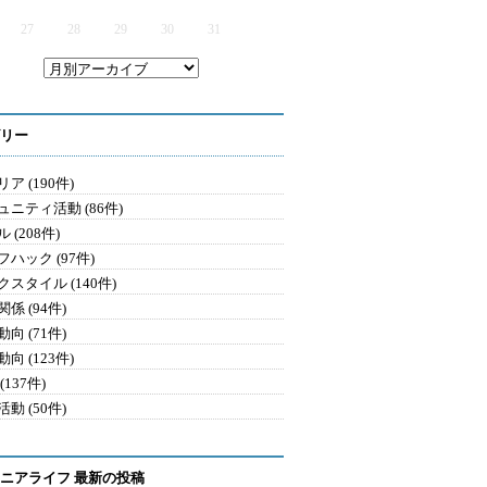
27
28
29
30
31
リー
ア (190件)
ュニティ活動 (86件)
 (208件)
ハック (97件)
クスタイル (140件)
係 (94件)
向 (71件)
向 (123件)
(137件)
動 (50件)
ニアライフ 最新の投稿