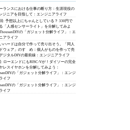
ーランスにおける仕事の断り方：生涯現役の
エンジニアを目指して：エンジニアライフ
2回: 予想以上にちゃんとしている？ 330円で
る「人感センサーライト」を分解してみよ
ThousanDIYの「ガジェット分解ライフ」：エ
ニアライフ
いハードは自分で作って売り出そう。「同人
ドウェア」のすゝめ：個人がものを作って売
デジタルDIYの最前線：エンジニアライフ
回: ローエンドにもRISC-Vが！ダイソーの完全
ヤレスイヤホンを分解してみよう：
ousanDIYの「ガジェット分解ライフ」：エンジ
ライフ
ousanDIYの「ガジェット分解ライフ」：エンジ
ライフ