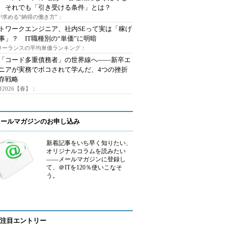
 それでも「引き受ける条件」とは？
が求める“納得の働き方”：
トワークエンジニア、社内SEって実は「稼げ
事」？ IT職種別の“単価”に明暗
フリーランスの平均単価ランキング：
で「コード多重債務者」の世界線へ――新卒エ
ニアが実務でボコされて学んだ、4つの挫折
存戦略
2026【春】：
メールマガジンのお申し込み
新着記事をいち早く知りたい、
オリジナルコラムを読みたい
――メールマガジンに登録し
て、＠ITを120％使いこなそ
う。
注目エントリー