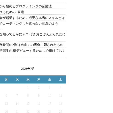
から始めるプログラミングの必勝法
れるための3要素
者が起業するために必要な本当のスキルとは
でコーティングした真っ白い豆腐のよう
…
な知ってるかにゃ？ げきおこぷんぷん丸だに
務時間の2割は自由」の裏側に隠されたもの
学部生がSEデビューするために心掛けておく
2026年7月
月
火
水
木
金
土
1
2
3
4
6
7
8
9
10
11
13
14
15
16
17
18
20
21
22
23
24
25