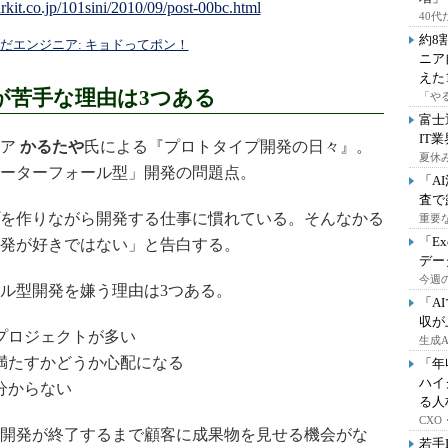
40
約8
んだエンジニア: キョドってポン！
ニア
えた
が苦手な理由は3つある
「や
富士
IT
ニア
かるたや
氏による『プロトタイプ開発の日々』。
夏休
ーターフォール型」開発の問題点。
「A
査で
を作りながら開発する仕事に慣れている。そんなかる
重要
「E
発が好きではない」と告白する。
デー
今週の
ル型開発を嫌う理由は3つある。
「A
収が
プロジェクトが多い
生成
満たすかどうか心配になる
「年
ハイ
分からない
る人
CX
開発が終了するまで顧客に成果物を見せる機会がな
若手