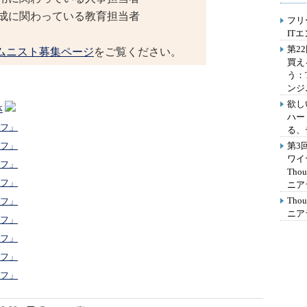
育成に関わっている教育担当者
フリ
IT
第2
ムニスト募集ページ
をご覧ください。
買え
う：
ンジ
欲し
体
ハー
イフ」
る、
第3
イフ」
ワイ
イフ」
Th
イフ」
ニア
Th
イフ」
ニア
イフ」
イフ」
イフ」
イフ」