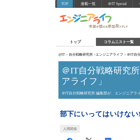
TOP
連載一覧
＠IT Special
トップ
コラムニスト一覧
@IT
>
自分戦略研究所
>
エンジニアライフ
>
＠IT
＠IT自分戦略研究
アライフ」
＠IT自分戦略研究所 編集部が、エンジニア
部下にいってはいけない
人間関係