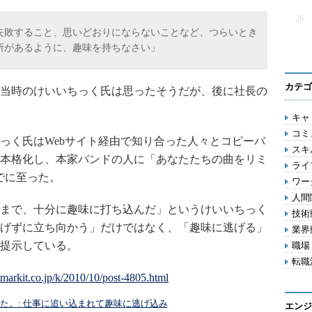
26
敗すること、思いどおりにならないことなど、つらいとき
所があるように、趣味を持ちなさい」
カテゴ
当時のけいいちっく氏は思ったそうだが、後に社長の
キャリ
コミ
く氏はWebサイト経由で知り合った人々とコピーバ
スキル
本格化し、本家バンドの人に「あなたたちの曲をリミ
ライフ
でに至った。
ワー
人間関
まで、十分に趣味に打ち込んだ」というけいいちっく
技術動
げずに立ち向かう」だけではなく、「趣味に逃げる」
業界動
提示している。
職場 
転職活
した。: 仕事に追い込まれて趣味に逃げ込み
エンジ