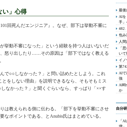
最後
ない」心得
AI
手」
101回死んだエンジニア』。なぜ、部下は挙動不審に
48
包み
人間
が挙動不審になった」という経験を持つ人はいないだ
「思
、怒り出したり……その原因は「部下ではなく教える
いて
イノ
る。
第7
AI
んで○○しなかった？」と問い詰めたとしよう。これ
強
ことをしない理由」を説明できるなら、そもそもミス
AI
○しなかった？」と聞くぐらいなら、すっぱり「××す
か
りは教えられる側に伝わる。「部下を挙動不審にさせ
自分研
なポイントである、とAnubis氏はまとめている。
「A
増」