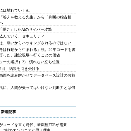
には離れていくAI
を「答えを教える先生」から「判断の稽古相
へ
2.「脱走」したAIのサイバー攻撃
込んでいく、セキュリティ
は、弱いからハッキングされるのではない
考は行動から生まれる」説。20年コードを書
悟った、建設現場へ行くことの価値
ウーの選択 (12) 慣れない立ち位置
42回 結果を引き受ける
で画面を読み解かせてデータベース設計のお勉
時代に、人間が失ってはいけない判断力とは何
 新着記事
Iがコードを書く時代、新職種FDEが需要
 7割のエンジニアが思う理由