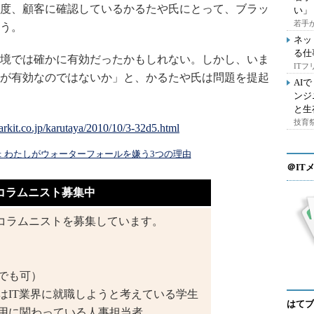
度、顧客に確認しているかるたや氏にとって、ブラッ
い」
若手
う。
ネッ
る仕
境では確かに有効だったかもしれない。しかし、いま
IT
が有効なのではないか」と、かるたや氏は問題を提起
AI
ンジ
と生
技育祭
: わたしがウォーターフォールを嫌う3つの理由
＠IT
コラムニスト募集中
コラムニストを募集しています。
でも可）
はIT業界に就職しようと考えている学生
はてブ
採用に関わっている人事担当者