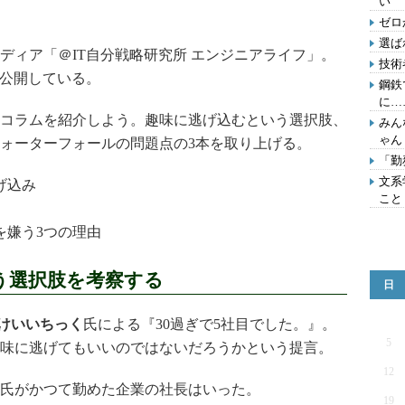
い
ゼロ
選ば
ィア「＠IT自分戦略研究所 エンジニアライフ」。
技術
を公開している。
鋼鉄
に…
コラムを紹介しよう。趣味に逃げ込むという選択肢、
みん
ゃん
ォーターフォールの問題点の3本を取り上げる。
「勤
文系
逃げ込み
こと
を嫌う3つの理由
う選択肢を考察する
日
けいいちっく
氏による『30過ぎで5社目でした。』。
5
味に逃げてもいいのではないだろうかという提言。
12
氏がかつて勤めた企業の社長はいった。
19