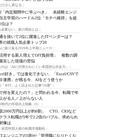
代だけ少し異なる：
割「内定期間中に学ぶべき」 未経験エンジ
自主学習のハードル2位「モチベ維持」を超
1位は？
る必要ない」派の理由とは：
通を抜いて2位に躍進したITベンダーは？
業界の就職人気企業トップ20
みに振り返る2026年上半期ニュース：
I活用する新人増えてOJT負担増」 複数の調
露呈した現場の苦悩
なのは「AIに代替されにくい本質的な自走力」：
xcel好き」では進化できない、「Excel/CSVで
タ連携」が残る今、AIをどう使うか
「＠IT」よく読まれた記事“10選”：
Iで何を変えたの？」と問われる今、転職で年
上がる人／上がらない人
AI時代の年収向上戦略（3）：
収2000万円以上が約6割」 CTO、CIOなど
クラス転職が5年で2.2倍のバブル、求められ
材像は
O・経営幹部人材の転職市場動向：
ITエンジニアの5割が「管理職になりたくな