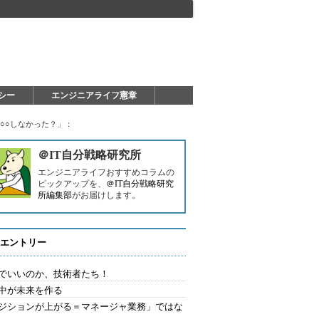
シー
エンジニアライフ憲章
○○しなかった？」：
＠IT自分戦略研究所
エンジニアライフおすすめコラムの
ピックアップを、
＠IT自分戦略研究
所編集部
がお届けします。
エントリー
でいいのか、技術者たち！
中が未来を作る
ジションが上がる＝マネージャ業務」ではな