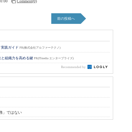
30:00
Comment(0)
前の投稿へ
ィ実践ガイド
PR(株式会社アルファーテクノ)
性と組織力を高める鍵
PR(ITmedia エンタープライズ)
Recommended by
務」ではない