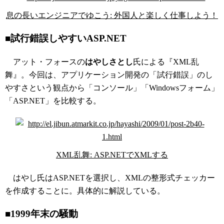
息の長いエンジニアでゆこう: 外国人と楽しく仕事しよう！
■試行錯誤しやすいASP.NET
アット・フォースの
はやしさとし
氏による『XML乱
舞』。今回は、アプリケーション開発の「試行錯誤」のし
やすさという観点から「コンソール」「Windowsフォーム」
「ASP.NET」を比較する。
XML乱舞: ASP.NETでXMLする
はやし氏はASP.NETを選択し、XMLの整形式チェッカー
を作成することに。具体的に解説している。
■1999年末の騒動