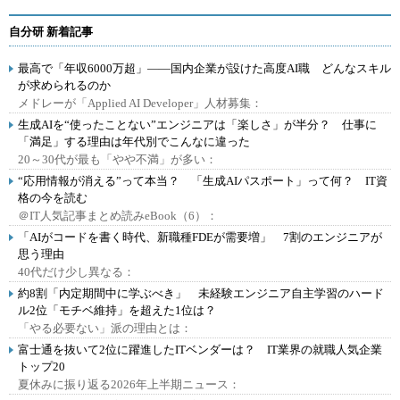
自分研 新着記事
最高で「年収6000万超」――国内企業が設けた高度AI職 どんなスキル
が求められるのか
メドレーが「Applied AI Developer」人材募集：
生成AIを“使ったことない”エンジニアは「楽しさ」が半分？ 仕事に
「満足」する理由は年代別でこんなに違った
20～30代が最も「やや不満」が多い：
“応用情報が消える”って本当？ 「生成AIパスポート」って何？ IT資
格の今を読む
＠IT人気記事まとめ読みeBook（6）：
「AIがコードを書く時代、新職種FDEが需要増」 7割のエンジニアが
思う理由
40代だけ少し異なる：
約8割「内定期間中に学ぶべき」 未経験エンジニア自主学習のハード
ル2位「モチベ維持」を超えた1位は？
「やる必要ない」派の理由とは：
富士通を抜いて2位に躍進したITベンダーは？ IT業界の就職人気企業
トップ20
夏休みに振り返る2026年上半期ニュース：