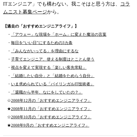
ITエンジニア」でも構わない。我こそはと思う方は、
コラ
ムニスト募集ページ
から。
【過去の「おすすめエンジニアライフ」】
・
「アウェー」な現場を「ホーム」に変えた魔法の言葉
・
毎日を“いい日”にするための3カ条
・
「みんながいってる」を理由にするな
・
子育てエンジニア、使える制度はとことん使う
・
視点を変えて実現する「楽しい客先常駐」
・
「結婚したい自分」と「結婚をためらう自分」
・
いま求められている「バイリンガルIT技術者」
・
「退職から半年、なにをしていたの？」
☆
2008年12月の「おすすめエンジニアライフ」
★
2008年11月の「おすすめエンジニアライフ」
☆
2008年10月の「おすすめエンジニアライフ」
★
2008年9月の「おすすめエンジニアライフ」