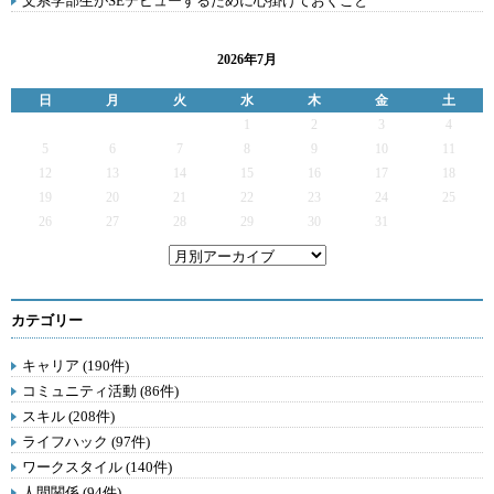
文系学部生がSEデビューするために心掛けておくこと
2026年7月
日
月
火
水
木
金
土
1
2
3
4
5
6
7
8
9
10
11
12
13
14
15
16
17
18
19
20
21
22
23
24
25
26
27
28
29
30
31
カテゴリー
キャリア (190件)
コミュニティ活動 (86件)
スキル (208件)
ライフハック (97件)
ワークスタイル (140件)
人間関係 (94件)