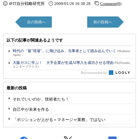
＠IT自分戦略研究所
2009/01/26 16:38:28
Comment(0)
次の投稿へ
前の投稿へ
以下の記事が関連あるようです
時代の「最"現場"」に飛び込み、当事者として踏み込んでいく
PR(dentsu
Japan)
大阪ガスに学ぶ！ 大手企業が生成AI導入を成功させる理由
PR(ITmedia
エンタープライズ)
Recommended by
最新の投稿
それでいいのか、技術者たち！
自己中が未来を作る
「ポジションが上がる＝マネージャ業務」ではない