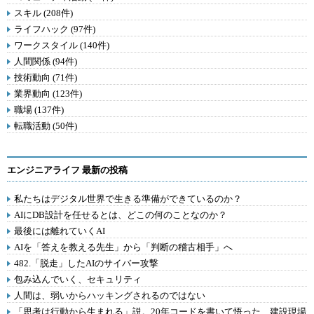
スキル (208件)
ライフハック (97件)
ワークスタイル (140件)
人間関係 (94件)
技術動向 (71件)
業界動向 (123件)
職場 (137件)
転職活動 (50件)
エンジニアライフ 最新の投稿
私たちはデジタル世界で生きる準備ができているのか？
AIにDB設計を任せるとは、どこの何のことなのか？
最後には離れていくAI
AIを「答えを教える先生」から「判断の稽古相手」へ
482.「脱走」したAIのサイバー攻撃
包み込んでいく、セキュリティ
人間は、弱いからハッキングされるのではない
「思考は行動から生まれる」説。20年コードを書いて悟った、建設現場