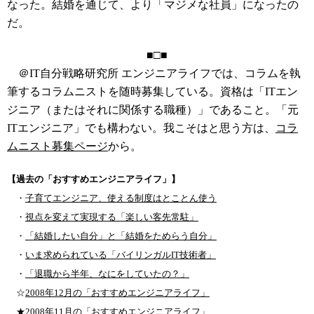
なった。結婚を通じて、より「マジメな社員」になったの
だ。
■□■
＠IT自分戦略研究所 エンジニアライフでは、コラムを執
筆するコラムニストを随時募集している。資格は「ITエン
ジニア（またはそれに関係する職種）」であること。「元
ITエンジニア」でも構わない。我こそはと思う方は、
コラ
ムニスト募集ページ
から。
【過去の「おすすめエンジニアライフ」】
・
子育てエンジニア、使える制度はとことん使う
・
視点を変えて実現する「楽しい客先常駐」
・
「結婚したい自分」と「結婚をためらう自分」
・
いま求められている「バイリンガルIT技術者」
・
「退職から半年、なにをしていたの？」
☆
2008年12月の「おすすめエンジニアライフ」
★
2008年11月の「おすすめエンジニアライフ」