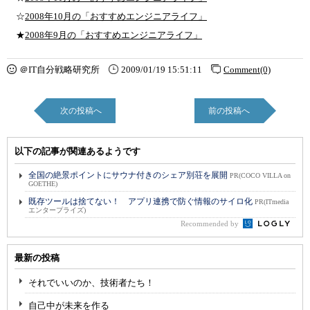
☆
2008年10月の「おすすめエンジニアライフ」
★
2008年9月の「おすすめエンジニアライフ」
＠IT自分戦略研究所
2009/01/19 15:51:11
Comment(0)
次の投稿へ
前の投稿へ
以下の記事が関連あるようです
全国の絶景ポイントにサウナ付きのシェア別荘を展開
PR(COCO VILLA on
GOETHE)
既存ツールは捨てない！ アプリ連携で防ぐ情報のサイロ化
PR(ITmedia
エンタープライズ)
Recommended by
最新の投稿
それでいいのか、技術者たち！
自己中が未来を作る