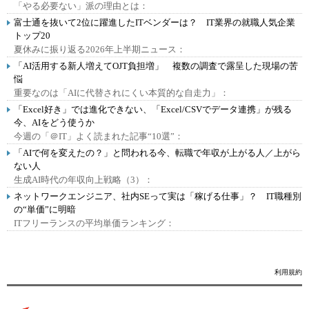
「やる必要ない」派の理由とは：
富士通を抜いて2位に躍進したITベンダーは？ IT業界の就職人気企業
トップ20
夏休みに振り返る2026年上半期ニュース：
「AI活用する新人増えてOJT負担増」 複数の調査で露呈した現場の苦
悩
重要なのは「AIに代替されにくい本質的な自走力」：
「Excel好き」では進化できない、「Excel/CSVでデータ連携」が残る
今、AIをどう使うか
今週の「＠IT」よく読まれた記事“10選”：
「AIで何を変えたの？」と問われる今、転職で年収が上がる人／上がら
ない人
生成AI時代の年収向上戦略（3）：
ネットワークエンジニア、社内SEって実は「稼げる仕事」？ IT職種別
の“単価”に明暗
ITフリーランスの平均単価ランキング：
利用規約