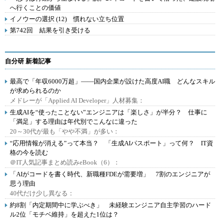
へ行くことの価値
イノウーの選択 (12) 慣れない立ち位置
第742回 結果を引き受ける
自分研 新着記事
最高で「年収6000万超」――国内企業が設けた高度AI職 どんなスキル
が求められるのか
メドレーが「Applied AI Developer」人材募集：
生成AIを“使ったことない”エンジニアは「楽しさ」が半分？ 仕事に
「満足」する理由は年代別でこんなに違った
20～30代が最も「やや不満」が多い：
“応用情報が消える”って本当？ 「生成AIパスポート」って何？ IT資
格の今を読む
＠IT人気記事まとめ読みeBook（6）：
「AIがコードを書く時代、新職種FDEが需要増」 7割のエンジニアが
思う理由
40代だけ少し異なる：
約8割「内定期間中に学ぶべき」 未経験エンジニア自主学習のハード
ル2位「モチベ維持」を超えた1位は？