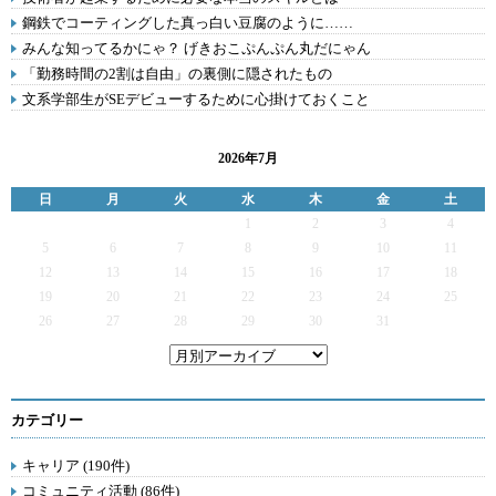
鋼鉄でコーティングした真っ白い豆腐のように……
みんな知ってるかにゃ？ げきおこぷんぷん丸だにゃん
「勤務時間の2割は自由」の裏側に隠されたもの
文系学部生がSEデビューするために心掛けておくこと
2026年7月
日
月
火
水
木
金
土
1
2
3
4
5
6
7
8
9
10
11
12
13
14
15
16
17
18
19
20
21
22
23
24
25
26
27
28
29
30
31
カテゴリー
キャリア (190件)
コミュニティ活動 (86件)