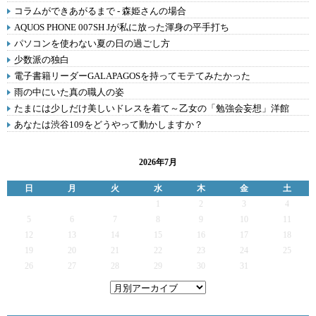
コラムができあがるまで - 森姫さんの場合
AQUOS PHONE 007SH Jが私に放った渾身の平手打ち
パソコンを使わない夏の日の過ごし方
少数派の独白
電子書籍リーダーGALAPAGOSを持ってモテてみたかった
雨の中にいた真の職人の姿
たまには少しだけ美しいドレスを着て～乙女の「勉強会妄想」洋館
あなたは渋谷109をどうやって動かしますか？
2026年7月
日
月
火
水
木
金
土
1
2
3
4
5
6
7
8
9
10
11
12
13
14
15
16
17
18
19
20
21
22
23
24
25
26
27
28
29
30
31