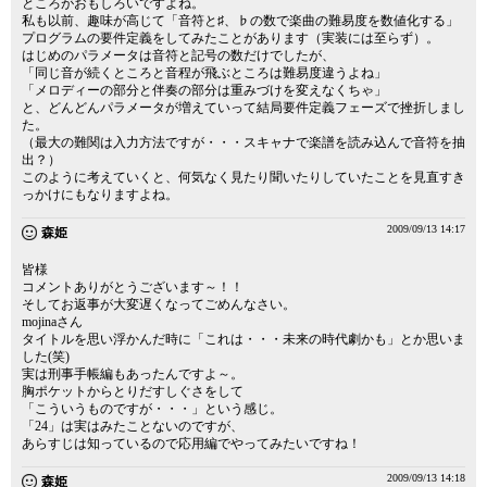
ところがおもしろいですよね。
私も以前、趣味が高じて「音符と♯、♭の数で楽曲の難易度を数値化する」
プログラムの要件定義をしてみたことがあります（実装には至らず）。
はじめのパラメータは音符と記号の数だけでしたが、
「同じ音が続くところと音程が飛ぶところは難易度違うよね」
「メロディーの部分と伴奏の部分は重みづけを変えなくちゃ」
と、どんどんパラメータが増えていって結局要件定義フェーズで挫折しまし
た。
（最大の難関は入力方法ですが・・・スキャナで楽譜を読み込んで音符を抽
出？）
このように考えていくと、何気なく見たり聞いたりしていたことを見直すき
っかけにもなりますよね。
2009/09/13 14:17
森姫
皆様
コメントありがとうございます～！！
そしてお返事が大変遅くなってごめんなさい。
mojinaさん
タイトルを思い浮かんだ時に「これは・・・未来の時代劇かも」とか思いま
した(笑)
実は刑事手帳編もあったんですよ～。
胸ポケットからとりだすしぐさをして
「こういうものですが・・・」という感じ。
「24」は実はみたことないのですが、
あらすじは知っているので応用編でやってみたいですね！
2009/09/13 14:18
森姫