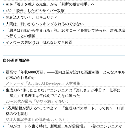
AIを「答えを教える先生」から「判断の稽古相手」へ
482.「脱走」したAIのサイバー攻撃
包み込んでいく、セキュリティ
人間は、弱いからハッキングされるのではない
「思考は行動から生まれる」説。20年コードを書いて悟った、建設現場
へ行くことの価値
イノウーの選択 (12) 慣れない立ち位置
自分研 新着記事
最高で「年収6000万超」――国内企業が設けた高度AI職 どんなスキル
が求められるのか
メドレーが「Applied AI Developer」人材募集：
生成AIを“使ったことない”エンジニアは「楽しさ」が半分？ 仕事に
「満足」する理由は年代別でこんなに違った
20～30代が最も「やや不満」が多い：
“応用情報が消える”って本当？ 「生成AIパスポート」って何？ IT資
格の今を読む
＠IT人気記事まとめ読みeBook（6）：
「AIがコードを書く時代、新職種FDEが需要増」 7割のエンジニアが