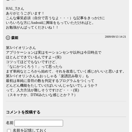
HAL_Tさん
ありがとうございます！
こんな爆笑必須（自分で言うなよ・・・）な記事をきっかけに
いろいろな方にAndroidに興味をもっていただければと。
お勉強がんばってくださいね！！
2009/09/13 14:21
森姫
第3バイオリンさん
アプリケーションは実はモーションセンサ以外は今日時点で
ほとんどできているんですよ～(笑)
コツってほどでもないですけど、
「なにかつくろう！」って思ったら
まず単純なところから始めて、それを改造していく感じがいいと思います。
第3バイオリンさんもおっしゃる「楽譜読み取り」も
最初は単純に音符の数を判定するプログラムをつくって
どんどん機能をたしていけばいいんじゃないでしょうか？
って、入力方法が難しそうですけど・・・(笑)
（スキャナか、DTMみたいな感じとか？？）
コメントを投稿する
名前
名前を記憶しておく