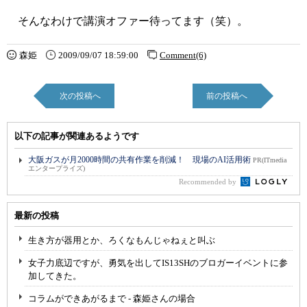
そんなわけで講演オファー待ってます（笑）。
森姫
2009/09/07 18:59:00
Comment(6)
次の投稿へ
前の投稿へ
以下の記事が関連あるようです
大阪ガスが月2000時間の共有作業を削減！ 現場のAI活用術
PR(ITmedia
エンタープライズ)
Recommended by
最新の投稿
生き方が器用とか、ろくなもんじゃねぇと叫ぶ
女子力底辺ですが、勇気を出してIS13SHのブロガーイベントに参
加してきた。
コラムができあがるまで - 森姫さんの場合