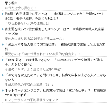
思う理由
40代だけ少し異なる：
約8割「内定期間中に学ぶべき」 未経験エンジニア自主学習のハード
ル2位「モチベ維持」を超えた1位は？
「やる必要ない」派の理由とは：
富士通を抜いて2位に躍進したITベンダーは？ IT業界の就職人気企業
トップ20
夏休みに振り返る2026年上半期ニュース：
「AI活用する新人増えてOJT負担増」 複数の調査で露呈した現場の苦
悩
重要なのは「AIに代替されにくい本質的な自走力」：
「Excel好き」では進化できない、「Excel/CSVでデータ連携」が残る
今、AIをどう使うか
今週の「＠IT」よく読まれた記事“10選”：
「AIで何を変えたの？」と問われる今、転職で年収が上がる人／上がら
ない人
生成AI時代の年収向上戦略（3）：
ネットワークエンジニア、社内SEって実は「稼げる仕事」？ IT職種別
の“単価”に明暗
ITフリーランスの平均単価ランキング：