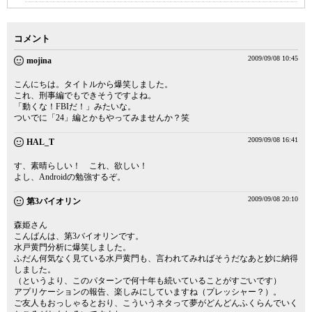
コメント
2009/09/08 10:45
mojina
こんにちは。タイトルから爆笑しました。
これ、刑事編でもできそうですよね。
「動くな！FBIだ！」みたいな。
ついでに「24」編とかもやってみませんか？笑
2009/09/08 16:41
HAL_T
す、素晴らしい！ これ、欲しい！
よし、Androidの勉強するぞ。
2009/09/08 20:10
第3バイオリン
森姫さん
こんばんは、第3バイオリンです。
水戸黄門分析に爆笑しました。
ふだん何気なく見ている水戸黄門も、言われてみればそうだなあと妙に納得
しました。
（というより、このパターンで何十年も続いていることがすごいです）
アプリケーションの報告、楽しみにしていますね（プレッシャー？）。
ご友人もおっしゃるとおり、こういうネタって夢がどんどんふくらんでいく