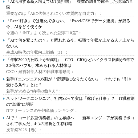
「AI活用する新人増えてOJT負担増」 複数の調査で露呈した現場の苦
悩
重要なのは「AIに代替されにくい本質的な自走力」：
「Excel好き」では進化できない、「Excel/CSVでデータ連携」が残る
今、AIをどう使うか
今週の「＠IT」よく読まれた記事“10選”：
「AIで何を変えたの？」と問われる今、転職で年収が上がる人／上がら
ない人
生成AI時代の年収向上戦略（3）：
「年収2000万円以上が約6割」 CTO、CIOなどハイクラス転職が5年で
2.2倍のバブル、求められる人材像は
CXO・経営幹部人材の転職市場動向：
若手ITエンジニアの5割が「管理職になりたくない」 それでも「引き
受ける条件」とは？
若手が求める“納得の働き方”：
ネットワークエンジニア、社内SEって実は「稼げる仕事」？ IT職種別
の“単価”に明暗
ITフリーランスの平均単価ランキング：
AIで「コード多重債務者」の世界線へ――新卒エンジニアが実務でボコ
されて学んだ、4つの挫折と生存戦略
技育祭2026【春】：