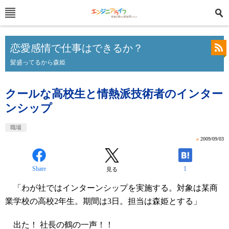
恋愛感情で仕事はできるか？
髪盛ってるから森姫
クールな高校生と情熱派技術者のインター
ンシップ
職場
»
2009/09/03
Share
1
見る
「わが社ではインターンシップを実施する。対象は某商
業学校の高校2年生。期間は3日。担当は森姫とする」
出た！ 社長の鶴の一声！！