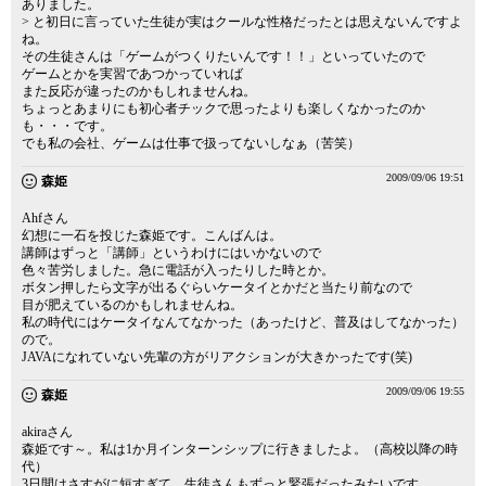
ありました。
> と初日に言っていた生徒が実はクールな性格だったとは思えないんですよ
ね。
その生徒さんは「ゲームがつくりたいんです！！」といっていたので
ゲームとかを実習であつかっていれば
また反応が違ったのかもしれませんね。
ちょっとあまりにも初心者チックで思ったよりも楽しくなかったのか
も・・・です。
でも私の会社、ゲームは仕事で扱ってないしなぁ（苦笑）
2009/09/06 19:51
森姫
Ahfさん
幻想に一石を投じた森姫です。こんばんは。
講師はずっと「講師」というわけにはいかないので
色々苦労しました。急に電話が入ったりした時とか。
ボタン押したら文字が出るぐらいケータイとかだと当たり前なので
目が肥えているのかもしれませんね。
私の時代にはケータイなんてなかった（あったけど、普及はしてなかった）
ので。
JAVAになれていない先輩の方がリアクションが大きかったです(笑)
2009/09/06 19:55
森姫
akiraさん
森姫です～。私は1か月インターンシップに行きましたよ。（高校以降の時
代）
3日間はさすがに短すぎて、生徒さんもずっと緊張だったみたいです。