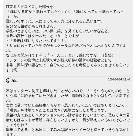
IT業界のドロドロした部分を、
「SEになる前から味わってもらう」か、「SEになってから味わってもら
う」か。
難しいですよね。人によって考え方は分かれると思います。
自分なら後者かもしれません。
学生のときくらいは、いい夢（笑）を見てもらいたいかなあと。
最近の高校生はクールだ、ということですが、
> 「将来はSEになりたいんです！！」
と初日に言っていた生徒が実はクールな性格だったとは思えないんですよ
ね。
なぜかと聞かれても今は「うーん…」という感じですが…（苦笑）
インターンの指導は未経験ですが新人研修の講師の経験者として
非常に興味深い話なので、自分のところでも考察してネタにさせてもらいま
す（笑）
2009/09/04 12:40
Ahf
私はインターン制度を経験したことがないので、「こういうものなのか」と
いう感じに読ませていただきましたが、講師役となるとやはり色々大変です
ね。
実際に受けていた高校生たちがどう思われたかは定かではありませんが、
「現実」を体験できたことは大きい経験になったと思えます。
最後の方であまりリアクションのない話が書かれていますが、恐らく今の若
者たちはネットが普通に存在していますから、目が肥えているのではないで
しょうかね？
簡単にできる、と私達にしてみれば誤ったイメージを持っていそうな気がし
ます。