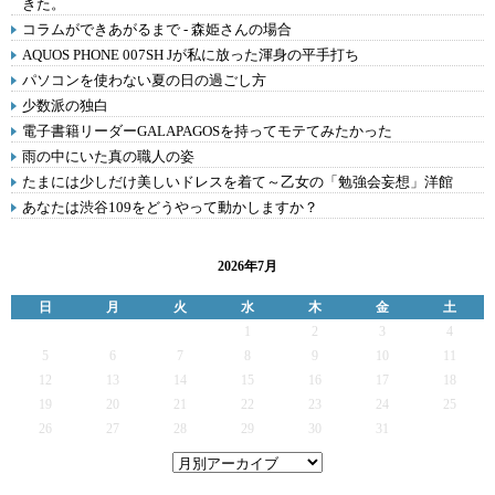
きた。
コラムができあがるまで - 森姫さんの場合
AQUOS PHONE 007SH Jが私に放った渾身の平手打ち
パソコンを使わない夏の日の過ごし方
少数派の独白
電子書籍リーダーGALAPAGOSを持ってモテてみたかった
雨の中にいた真の職人の姿
たまには少しだけ美しいドレスを着て～乙女の「勉強会妄想」洋館
あなたは渋谷109をどうやって動かしますか？
2026年7月
日
月
火
水
木
金
土
1
2
3
4
5
6
7
8
9
10
11
12
13
14
15
16
17
18
19
20
21
22
23
24
25
26
27
28
29
30
31