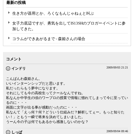
最新の投稿
生き方が器用とか、ろくなもんじゃねぇと叫ぶ
女子力底辺ですが、勇気を出してIS13SHのブロガーイベントに参
加してきた。
コラムができあがるまで - 森姫さんの場合
コメント
2009/09/03 21:21
インドリ
こんばんわ森姫さん。
いいインターンシップだと思います。
私だったらもう夢中になります。
それにしても今の高校生ってクールなんですね。
私なんか中学生の頃のワープロの授業で情報に惚れてしまって今に至ってい
るのに・・・
画面に文字が出る事が感動だったのに・・・
私なんて「えっ何？何？どういう仕組みだ？解析してぇー。もっと知りた
い！」ともう一瞬で将来を決めてしまいました。
うーん今の子は何でもあるから感激しないのかな？
2009/09/04 09:46
しっぱ