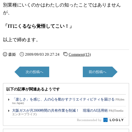
別業種にいくのかはわたしの知ったことではありません
が、
「ITにくるなら覚悟してこい！」
以上で締めます。
森姫
2009/09/03 20:27:24
Comment(15)
次の投稿へ
前の投稿へ
以下の記事が関連あるようです
「楽しさ」を感じ、人の心を動かすクリエイティビティを届ける
PR(den
tsu Japan)
大阪ガスが月2000時間の共有作業を削減！ 現場のAI活用術
PR(ITmedia
エンタープライズ)
Recommended by