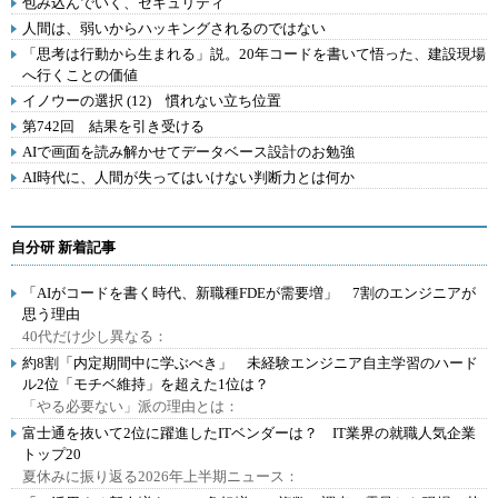
包み込んでいく、セキュリティ
人間は、弱いからハッキングされるのではない
「思考は行動から生まれる」説。20年コードを書いて悟った、建設現場
へ行くことの価値
イノウーの選択 (12) 慣れない立ち位置
第742回 結果を引き受ける
AIで画面を読み解かせてデータベース設計のお勉強
AI時代に、人間が失ってはいけない判断力とは何か
自分研 新着記事
「AIがコードを書く時代、新職種FDEが需要増」 7割のエンジニアが
思う理由
40代だけ少し異なる：
約8割「内定期間中に学ぶべき」 未経験エンジニア自主学習のハード
ル2位「モチベ維持」を超えた1位は？
「やる必要ない」派の理由とは：
富士通を抜いて2位に躍進したITベンダーは？ IT業界の就職人気企業
トップ20
夏休みに振り返る2026年上半期ニュース：