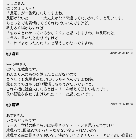
しっぱさん
はじめまして～♪
「反応」が一番気になりますよね。
反応がないと「・・・大丈夫かな？間違ってないかな？」と思います。
ちょっとでも表情にでてくれればいいんですけど。
教える立場からすれば
「ちゃんとわかっているかな？？」と思いますよね。無反応だと。
コラムに書いたとおりですけど
「これでよかったんだ！」と思うしかないですよね。
2009/09/06 19:45
森姫
hyuga09さん
はい、鬼教官です。
あんまり人にものを教えたことがないので
どうしても鬼軍曹みたいになっちゃうんですよね(笑)
最初のうちはやっぱり緊張しちゃうみたいですけど、
これを機に社会人になるとは～！！を考えてほしいものです。
良い経験をさせてあげられた・・・と思いたいです。
2009/09/06 19:48
森姫
あずKさん
いつもどうもです！
うーん、学精の時ぐらいは夢見させて・・・とも思うんですけど
就職って1回決めちゃったらなかなか変えられないので
就職する前に見させておいて、決めていただきたい・・・というのが背景に