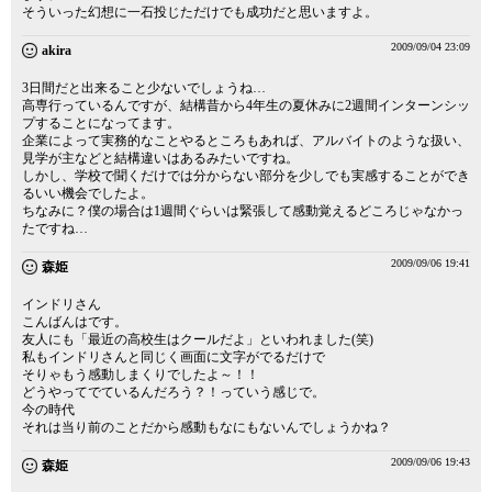
そういった幻想に一石投じただけでも成功だと思いますよ。
2009/09/04 23:09
akira
3日間だと出来ること少ないでしょうね…
高専行っているんですが、結構昔から4年生の夏休みに2週間インターンシッ
プすることになってます。
企業によって実務的なことやるところもあれば、アルバイトのような扱い、
見学が主などと結構違いはあるみたいですね。
しかし、学校で聞くだけでは分からない部分を少しでも実感することができ
るいい機会でしたよ。
ちなみに？僕の場合は1週間ぐらいは緊張して感動覚えるどころじゃなかっ
たですね…
2009/09/06 19:41
森姫
インドリさん
こんばんはです。
友人にも「最近の高校生はクールだよ」といわれました(笑)
私もインドリさんと同じく画面に文字がでるだけで
そりゃもう感動しまくりでしたよ～！！
どうやってでているんだろう？！っていう感じで。
今の時代
それは当り前のことだから感動もなにもないんでしょうかね？
2009/09/06 19:43
森姫