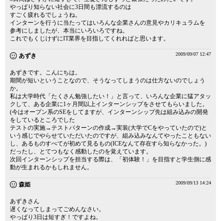
やっぱり知らない社会に3日間も漂流するのは
すごく疲れるでしょうね。
インターンを行うに当たってはいろんな企業さんの意見やカリキュラムを
参考にしましたが、本当にいろいろですね。
これでもくじけずにIT業界を目指してくれればと思います。
2009/09/07 12:47
あずき
あずきです。こんにちは。
期間が短いということなので、そうなってしまうのは仕方ないのでしょう
か。
私は大学時代「たくさん勉強したい！」と言って、いろんな企業に猛アタッ
クして、ある企業に1ヶ月間以上インターンシップをさせてもらいました。
(今はオープン系のSEをしてますが、インターンシップ先は組み込みの開発
をしているところでした
テストの実施→テストパターンの作成→実装(大学でCをやっていたので)と
いう感じでやらせていただいたのですが、組み込みなんてやったこともない
し、あるものすべてが初めて見るもの(ICEなんて存在すら知らなかった。)
だったし、とてつもなく感動したのを覚えています。
次回インターンシップを担当する際は、「初体験！」を目指すと学生側に感
動が生まれるかもしれません。
2009/09/13 14:24
森姫
あずきさん
遅くなってしまってごめんなさい。
やっぱり3日は短すぎ！ですよね。