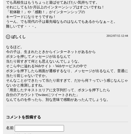
でも高校生はもうちょっと遊ばせてあげたい気持ちです。
それにしても1か月以上のインターンシップはすごいですね！
「初体験！」や「感動！」がインターンシップの
キーワードになりそうですね！
うーん、でも現代の子は最先端なものはなんでもあるからなぁ～と。
難しいです・・・。
2012/07/15 12:44
ばしくし
なるほど。
今の子は、生まれたときからインターネットがあるから
ボタンを押してメッセージが出るなんて
当たり前すぎて何とも思えないんでしょうな。
そこら中に溢れるWebサイト・Webサービスの中で
ボタンを押下したら画面が遷移するなり、メッセージが出るなんて、普通に
当たり前じゃないですか。
そんなことができたって当たり前すぎて、だから何？っていう感じなんじゃ
ないかと推測しますね。
「用意したテキストエリアに文字列打って、ボタンを押下したら
自分のアカウントでtwitterにツイートされた」
なんてものを作ったら、別な意味で感動があったんでしょうな。
コメントを投稿する
名前