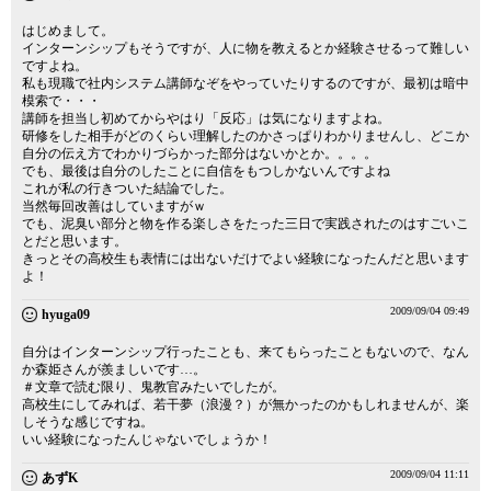
はじめまして。
インターンシップもそうですが、人に物を教えるとか経験させるって難しい
ですよね。
私も現職で社内システム講師なぞをやっていたりするのですが、最初は暗中
模索で・・・
講師を担当し初めてからやはり「反応」は気になりますよね。
研修をした相手がどのくらい理解したのかさっぱりわかりませんし、どこか
自分の伝え方でわかりづらかった部分はないかとか。。。。
でも、最後は自分のしたことに自信をもつしかないんですよね
これが私の行きついた結論でした。
当然毎回改善はしていますがｗ
でも、泥臭い部分と物を作る楽しさをたった三日で実践されたのはすごいこ
とだと思います。
きっとその高校生も表情には出ないだけでよい経験になったんだと思います
よ！
2009/09/04 09:49
hyuga09
自分はインターンシップ行ったことも、来てもらったこともないので、なん
か森姫さんが羨ましいです…。
＃文章で読む限り、鬼教官みたいでしたが。
高校生にしてみれば、若干夢（浪漫？）が無かったのかもしれませんが、楽
しそうな感じですね。
いい経験になったんじゃないでしょうか！
2009/09/04 11:11
あずK