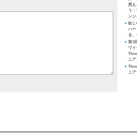
買え
う：
ンジ
欲し
ハー
る、
第3
ワイ
Th
ニア
Th
ニア