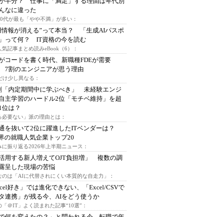
が半分？ 仕事に「満足」する理由は年代別
んなに違った
～30代が最も「やや不満」が多い：
用情報が消える”って本当？ 「生成AIパスポ
」って何？ IT資格の今を読む
人気記事まとめ読みeBook（6）：
Iがコードを書く時代、新職種FDEが需要
 7割のエンジニアが思う理由
代だけ少し異なる：
割「内定期間中に学ぶべき」 未経験エンジ
自主学習のハードル2位「モチベ維持」を超
1位は？
る必要ない」派の理由とは：
通を抜いて2位に躍進したITベンダーは？
業界の就職人気企業トップ20
みに振り返る2026年上半期ニュース：
I活用する新人増えてOJT負担増」 複数の調
露呈した現場の苦悩
なのは「AIに代替されにくい本質的な自走力」：
xcel好き」では進化できない、「Excel/CSVで
タ連携」が残る今、AIをどう使うか
「＠IT」よく読まれた記事“10選”：
Iで何を変えたの？」と問われる今、転職で年