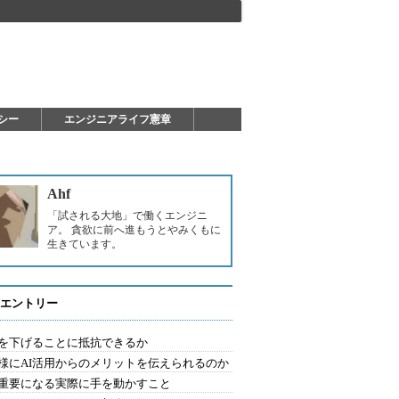
シー
エンジニアライフ憲章
Ahf
「試される大地」で働くエンジニ
ア。 貪欲に前へ進もうとやみくもに
生きています。
エントリー
を下げることに抵抗できるか
様にAI活用からのメリットを伝えられるのか
重要になる実際に手を動かすこと