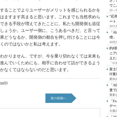
さ」
でこ
することでよりユーザーがメリットを感じられるかを
20
“応
はますます高まると思います。これまでも当然求めら
ート
できる手段が増えてきたことに、私たち開発側も追従
＠IT
しょうか。ユーザー側に、こうあるべきだ、と言って
「A
果どうなるか、開発側の都合を押し付けることには今
増」
40
くのではないかと私は考えます。
約8
ニア
わかりません、ですが、今を乗り切れなくては未来も
えた
進んでいくためにも、相手に合わせて話ができるよう
「や
富士
かなくてはならないのだと思います。
IT
夏休
nt(0)
「A
査で
重要
前の投稿へ
「E
デー
今週の
「A