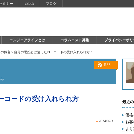
セミナー
eBook
ブログ
エンジニアライフとは
コラムニスト募集
プライバシーポリ
らの戯言
>
自分の思惑とは違ったローコードの受け入れられ方：
RSS
悩み
ーコードの受け入れられ方
最近の
価格
»
2024/07/31
お客
より