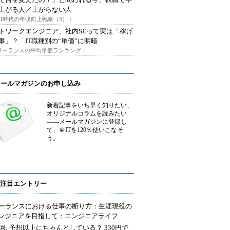
上がる人／上がらない人
AI時代の年収向上戦略（3）：
トワークエンジニア、社内SEって実は「稼げ
事」？ IT職種別の“単価”に明暗
フリーランスの平均単価ランキング：
メールマガジンのお申し込み
新着記事をいち早く知りたい、
オリジナルコラムを読みたい
――メールマガジンに登録し
て、＠ITを120％使いこなそ
う。
注目エントリー
ーランスにおける仕事の断り方：生涯現役の
エンジニアを目指して：エンジニアライフ
2回: 予想以上にちゃんとしている？ 330円で