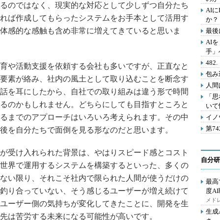
るのではなく、現実的な対応として少しずつ自分たち
AI
れば作成してもらったシステムをお手本として活用す
か？
体感的な感触も含め非常に増えてきていると思いま
最後
AI
手」
48
育や活動支援を依頼する会社も多いですが、正直なと
包み
要素が絡み、社内の風土として取り込むことを断念す
人間
話を耳にしたから、自社での取り組みは違う形で時間
「思
るのかもしれません。どちらにしても目指すところと
いて
るまでのアプローチはいろいろ考えられます。その中
イノ
第7
後を自分たちで面倒を見る形なのだと思います。
が受け入れられた背景は、やはりスピード感とコスト
自分研
世界で運用するシステムを構築するといった、多くの
ない限り、それこそ社内で限られた人間が使うだけの
最高
釣り合っていない、そう感じるユーザーが増え続けて
度A
メドレ
ユーザー側の気持ちが変化してきたことに、開発を生
生成
先は苦労する未来になる可能性が高いです。