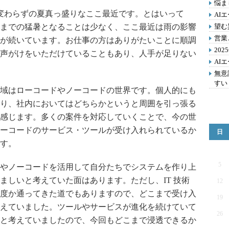
悩ま
変わらずの夏真っ盛りなここ最近です。とはいって
AI
までの猛暑となることは少なく、ここ最近は雨の影響
望む
営業
が続いています。お仕事の方はありがたいことに順調
20
声がけをいただけていることもあり、人手が足りない
AI
無意
すい
域はローコードやノーコードの世界です。個人的にも
り、社内においてはどちらかというと周囲を引っ張る
感じます。多くの案件を対応していくことで、今の世
ーコードのサービス・ツールが受け入れられているか
日
す。
5
やノーコードを活用して自分たちでシステムを作り上
ましいと考えていた面はあります。ただし、IT 技術
12
度か通ってきた道でもありますので、どこまで受け入
19
えていました。ツールやサービスが進化を続けていて
26
と考えていましたので、今回もどこまで浸透できるか