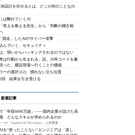
にDB設計を任せるとは、どこの何のことなの
には離れていくAI
を「答えを教える先生」から「判断の稽古相
へ
2.「脱走」したAIのサイバー攻撃
込んでいく、セキュリティ
は、弱いからハッキングされるのではない
考は行動から生まれる」説。20年コードを書
悟った、建設現場へ行くことの価値
ウーの選択 (12) 慣れない立ち位置
42回 結果を引き受ける
 新着記事
で「年収6000万超」――国内企業が設けた高
I職 どんなスキルが求められるのか
ーが「Applied AI Developer」人材募集：
AIを“使ったことない”エンジニアは「楽し