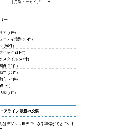
リー
ア (9件)
ュニティ活動 (15件)
 (96件)
ハック (24件)
クスタイル (43件)
係 (19件)
向 (66件)
向 (94件)
(51件)
動 (3件)
ニアライフ 最新の投稿
ちはデジタル世界で生きる準備ができている
？