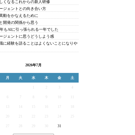
しくなるこれからの新人研修
エージェントとの向き合い方
異動をかなえるために
と開発の関係から思う
25年もAIに引っ張られる一年でした
エージェントに思うどうしよう感
識に経験を語ることはよくないことになりや
2026年7月
月
火
水
木
金
土
1
2
3
4
6
7
8
9
10
11
13
14
15
16
17
18
20
21
22
23
24
25
27
28
29
30
31