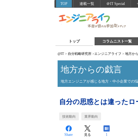
TOP
連載一覧
＠IT Special
トップ
コラムニスト一覧
@IT
>
自分戦略研究所
>
エンジニアライフ
>
地方か
地方からの戯言
地方エンジニアが感じる地方・中小企業での
自分の思惑とは違ったロ
技術動向
業界動向
Share
1
見る