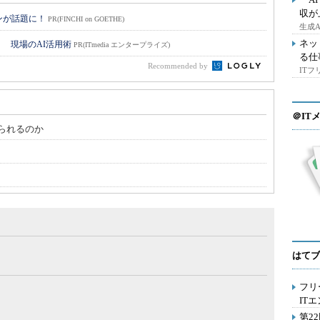
収が
ョンが話題に！
PR(FINCHI on GOETHE)
生成
ネッ
！ 現場のAI活用術
PR(ITmedia エンタープライズ)
る仕
Recommended by
IT
＠IT
られるのか
はてブ
フリ
IT
第2