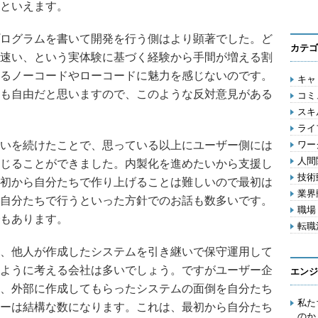
といえます。
ログラムを書いて開発を行う側はより顕著でした。ど
カテゴ
速い、という実体験に基づく経験から手間が増える割
るノーコードやローコードに魅力を感じないのです。
キャリ
も自由だと思いますので、このような反対意見がある
コミ
スキル
ライフ
いを続けたことで、思っている以上にユーザー側には
ワー
人間関
じることができました。内製化を進めたいから支援し
技術動
初から自分たちで作り上げることは難しいので最初は
業界動
自分たちで行うといった方針でのお話も数多いです。
職場 
もあります。
転職活
、他人が作成したシステムを引き継いで保守運用して
ように考える会社は多いでしょう。ですがユーザー企
エンジ
、外部に作成してもらったシステムの面倒を自分たち
私た
ーは結構な数になります。これは、最初から自分たち
のか