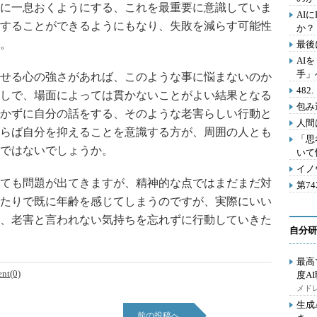
に一息おくようにする、これを最重要に意識していま
AI
することができるようにもなり、失敗を減らす可能性
か？
。
最後
AI
手」
せる心の強さがあれば、このような事に悩まないのか
48
しで、場面によっては貫かないことがよい結果となる
包み
かずに自分の話をする、そのような老害らしい行動と
人間
らば自分を抑えることを意識する方が、周囲の人とも
「思
ではないでしょうか。
いて
イノ
ても問題が出てきますが、精神的な点ではまだまだ対
第7
たりで既に年齢を感じてしまうのですが、実際にいい
、老害と言われない気持ちを忘れずに行動していきた
自分研
最高
nt(0)
度A
メドレ
生成
前の投稿へ