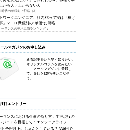
上がる人／上がらない人
AI時代の年収向上戦略（3）：
トワークエンジニア、社内SEって実は「稼げ
事」？ IT職種別の“単価”に明暗
フリーランスの平均単価ランキング：
メールマガジンのお申し込み
新着記事をいち早く知りたい、
オリジナルコラムを読みたい
――メールマガジンに登録し
て、＠ITを120％使いこなそ
う。
注目エントリー
ーランスにおける仕事の断り方：生涯現役の
エンジニアを目指して：エンジニアライフ
2回: 予想以上にちゃんとしている？ 330円で