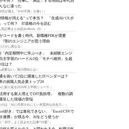
が半分？ 仕事に「満足」する理由は年代別
んなに違った
～30代が最も「やや不満」が多い：
用情報が消える”って本当？ 「生成AIパスポ
」って何？ IT資格の今を読む
人気記事まとめ読みeBook（6）：
Iがコードを書く時代、新職種FDEが需要
 7割のエンジニアが思う理由
代だけ少し異なる：
割「内定期間中に学ぶべき」 未経験エンジ
自主学習のハードル2位「モチベ維持」を超
1位は？
る必要ない」派の理由とは：
通を抜いて2位に躍進したITベンダーは？
業界の就職人気企業トップ20
みに振り返る2026年上半期ニュース：
I活用する新人増えてOJT負担増」 複数の調
露呈した現場の苦悩
なのは「AIに代替されにくい本質的な自走力」：
xcel好き」では進化できない、「Excel/CSVで
タ連携」が残る今、AIをどう使うか
「＠IT」よく読まれた記事“10選”：
Iで何を変えたの？」と問われる今、転職で年