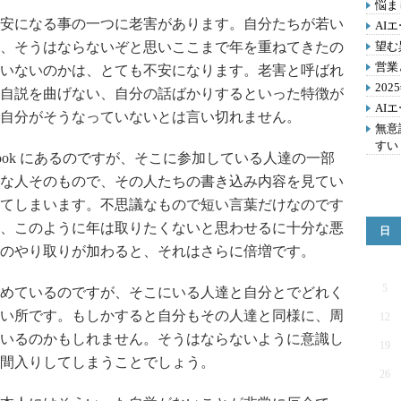
悩ま
安になる事の一つに老害があります。自分たちが若い
AI
、そうはならないぞと思いここまで年を重ねてきたの
望む
営業
いないのかは、とても不安になります。老害と呼ばれ
20
自説を曲げない、自分の話ばかりするといった特徴が
AI
自分がそうなっていないとは言い切れません。
無意
すい
book にあるのですが、そこに参加している人達の一部
な人そのもので、その人たちの書き込み内容を見てい
てしまいます。不思議なもので短い言葉だけなのです
、このように年は取りたくないと思わせるに十分な悪
日
のやり取りが加わると、それはさらに倍増です。
5
めているのですが、そこにいる人達と自分とでどれく
い所です。もしかすると自分もその人達と同様に、周
12
いるのかもしれません。そうはならないように意識し
19
間入りしてしまうことでしょう。
26