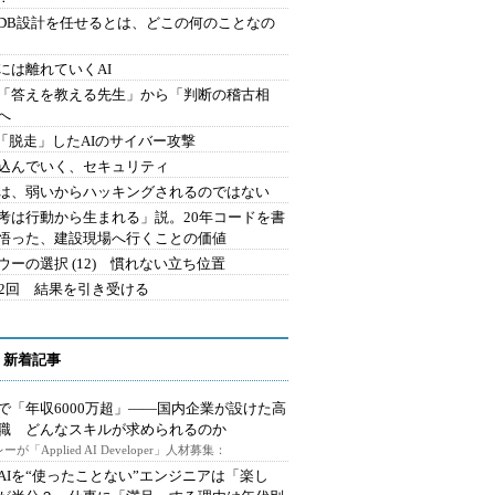
にDB設計を任せるとは、どこの何のことなの
には離れていくAI
を「答えを教える先生」から「判断の稽古相
へ
2.「脱走」したAIのサイバー攻撃
込んでいく、セキュリティ
は、弱いからハッキングされるのではない
考は行動から生まれる」説。20年コードを書
悟った、建設現場へ行くことの価値
ウーの選択 (12) 慣れない立ち位置
42回 結果を引き受ける
 新着記事
で「年収6000万超」――国内企業が設けた高
I職 どんなスキルが求められるのか
ーが「Applied AI Developer」人材募集：
AIを“使ったことない”エンジニアは「楽し