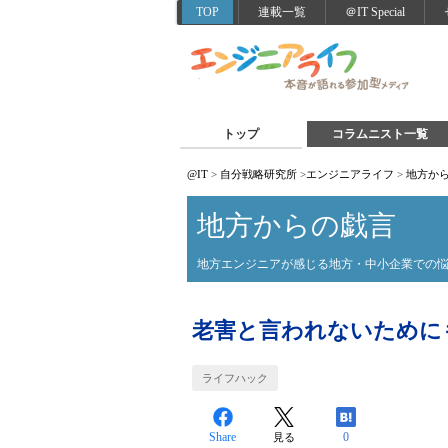
TOP
連載一覧
＠IT Special
トップ
コラムニスト一覧
@IT
>
自分戦略研究所
>
エンジニアライフ
>
地方か
地方からの戯言
地方エンジニアが感じる地方・中小企業での
老害と言われないために
ライフハック
Share
0
見る