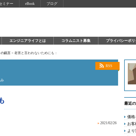
セミナー
eBook
ブログ
エンジニアライフとは
コラムニスト募集
プライバシーポリ
らの戯言
>
老害と言われないためにも：
RSS
悩み
も
最近の
価格
»
2021/02/26
お客
より