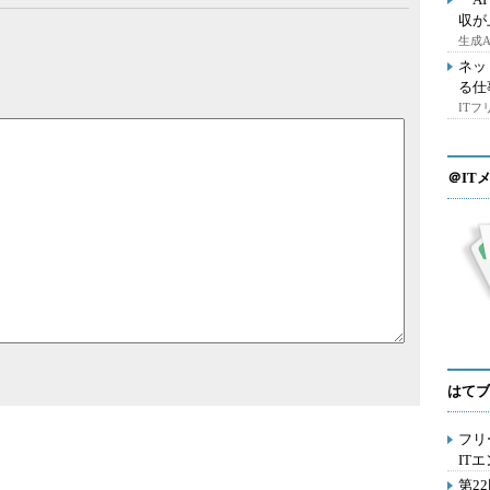
収が
生成
ネッ
る仕
IT
＠IT
はてブ
フリ
IT
第2