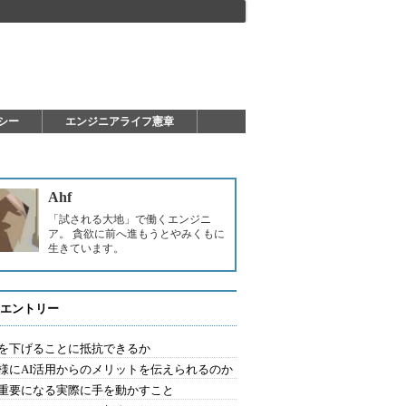
シー
エンジニアライフ憲章
Ahf
「試される大地」で働くエンジニ
ア。 貪欲に前へ進もうとやみくもに
生きています。
エントリー
を下げることに抵抗できるか
様にAI活用からのメリットを伝えられるのか
重要になる実際に手を動かすこと