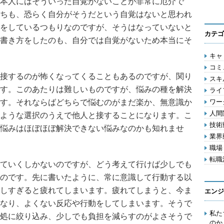
本人にはそういった自覚がないことが非常に厄介で
ちも、恐らく自分がそうだという自覚はないと思われ
をしているつもりなのですが、そうはなっていないと
カテゴ
書き方をしたのも、自分では自覚がないため本当にそ
キャリ
コミ
接するのが怖くなってくることもあるのですが、関り
スキル
す。このあたりは難しいものですが、悩みの種を解決
ライフ
す。それならばどちらで悩むのがまだ楽か、無意識か
ワー
人間関
ような選択のうえで他人と接することになります。こ
技術動
悩みはほぼほぼ解決できない悩みなのかも知れませ
業界動
職場 
転職活
ていくしかないのですが、どう考えて行けば少しでも
のです。先に書いたように、常に意識して行動する以
しすぎると疲れてしまいます。疲れてしまうと、今ま
エンジ
なり、よくない反応や行動をしてしまいます。そうで
私た
処に絞り込み、少しでも負担を減らすのがよさそうで
のか