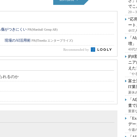
さ」
でこ
20
“応
ート
も傷がつきにくい
PR(Marshall Group AB)
＠IT
「A
！ 現場のAI活用術
PR(ITmedia エンタープライズ)
増」
40
Recommended by
約8
ニア
えた
「や
られるのか
富士
IT
夏休
「A
査で
重要
「E
デー
今週の
「A