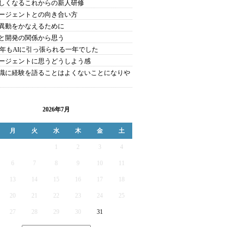
しくなるこれからの新人研修
エージェントとの向き合い方
異動をかなえるために
と開発の関係から思う
25年もAIに引っ張られる一年でした
エージェントに思うどうしよう感
識に経験を語ることはよくないことになりや
2026年7月
月
火
水
木
金
土
1
2
3
4
6
7
8
9
10
11
13
14
15
16
17
18
20
21
22
23
24
25
27
28
29
30
31