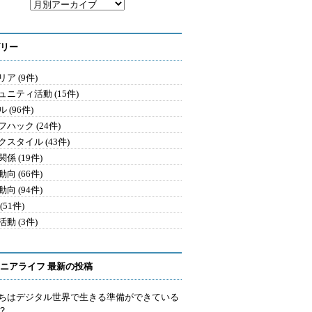
リー
ア (9件)
ュニティ活動 (15件)
 (96件)
ハック (24件)
クスタイル (43件)
係 (19件)
向 (66件)
向 (94件)
(51件)
動 (3件)
ニアライフ 最新の投稿
ちはデジタル世界で生きる準備ができている
？