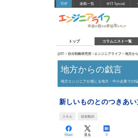
TOP
連載一覧
＠IT Special
トップ
コラムニスト一覧
@IT
>
自分戦略研究所
>
エンジニアライフ
>
地方か
地方からの戯言
地方エンジニアが感じる地方・中小企業での
新しいものとのつきあい
スキル
技術動向
Share
0
見る