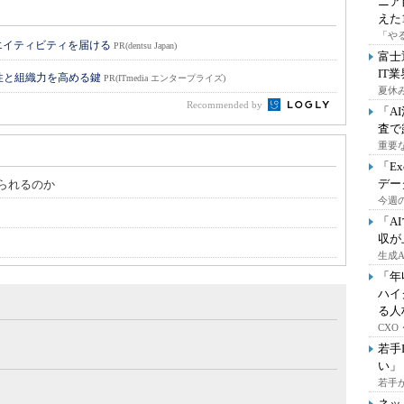
ニア
えた
「や
エイティビティを届ける
PR(dentsu Japan)
富士
IT
性と組織力を高める鍵
PR(ITmedia エンタープライズ)
夏休
Recommended by
「A
査で
重要
「E
デー
られるのか
今週の
「A
収が
生成
「年
ハイ
る人
CX
若手
い」
若手
ネッ