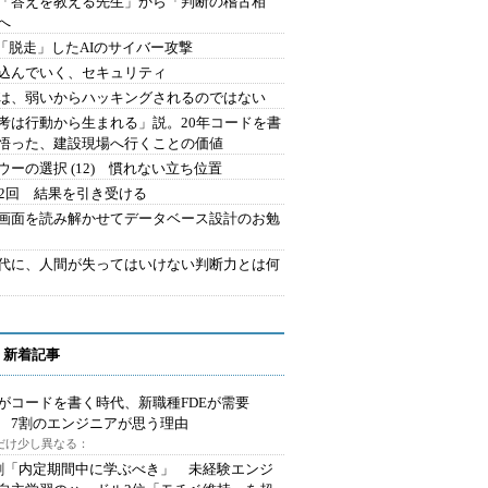
を「答えを教える先生」から「判断の稽古相
へ
2.「脱走」したAIのサイバー攻撃
込んでいく、セキュリティ
は、弱いからハッキングされるのではない
考は行動から生まれる」説。20年コードを書
悟った、建設現場へ行くことの価値
ウーの選択 (12) 慣れない立ち位置
42回 結果を引き受ける
で画面を読み解かせてデータベース設計のお勉
時代に、人間が失ってはいけない判断力とは何
 新着記事
Iがコードを書く時代、新職種FDEが需要
 7割のエンジニアが思う理由
代だけ少し異なる：
割「内定期間中に学ぶべき」 未経験エンジ