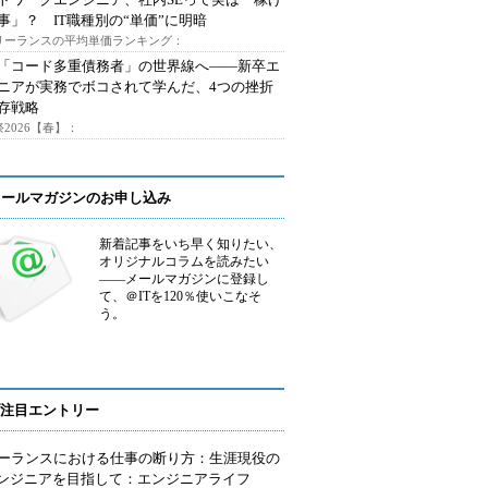
事」？ IT職種別の“単価”に明暗
フリーランスの平均単価ランキング：
で「コード多重債務者」の世界線へ――新卒エ
ニアが実務でボコされて学んだ、4つの挫折
存戦略
2026【春】：
メールマガジンのお申し込み
新着記事をいち早く知りたい、
オリジナルコラムを読みたい
――メールマガジンに登録し
て、＠ITを120％使いこなそ
う。
注目エントリー
ーランスにおける仕事の断り方：生涯現役の
エンジニアを目指して：エンジニアライフ