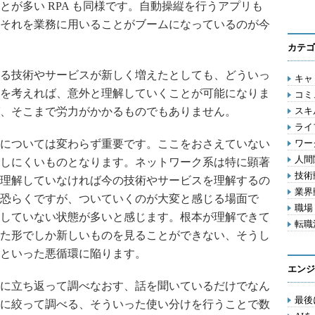
が多い RPA も同様です。自動操縦を行うアプリも
それを業務に用いることがブームになっているのが今
カテゴ
る技術やサービスが新しく増えたとしても、どういっ
キャリ
を考えれば、意外と理解していくことが可能になりま
コミ
、そこまで労力がかかるものでもありません。
スキル
ライフ
については変わらず重要です。ここをおさえていない
ワー
人間関
しにくいものとなります。ネットワーク系は特に顕著
技術動
理解していなければ今の技術やサービスを理解するの
業界動
恐らくですが、ついていくのが大変と感じる場面で
職場 
していない状態が多いと感じます。根本が理解できて
転職活
た形でしか新しいものを見ることができない、そうし
といった悪循環に陥ります。
エンジ
に立ち返って調べなおす、話を聞いているだけでなん
最後
に絞って調べる、そういった使い分けを行うことで数