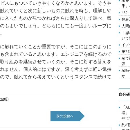
AI
ビスにもついていきやすくなるかと思います。そうや
手」
触れていくと次に新しいものに触れる時も、理解しや
48
に入ったものが見つかればさらに深入りして調べ、気
包み
のもよいでしょう。どちらにしても一度よいループに
人間
「思
。
いて
イノ
に触れていくことが重要ですが、そこにはこのように
第7
も含まれていると思います。エンジニアを続けるので
AI
取り組みを継続させていくのか、そこに対する答えを
強
れません。個人的にはですが、深く考えずに軽い気持
AI
か
ので、触れてから考えていくというスタンスで続けて
自分研
nt(0)
「A
増」
前の投稿へ
40
約8