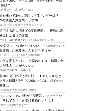
自主学習のハードル2位「モチベ維持」を超
1位は？
る必要ない」派の理由とは：
通を抜いて2位に躍進したITベンダーは？
業界の就職人気企業トップ20
みに振り返る2026年上半期ニュース：
I活用する新人増えてOJT負担増」 複数の調
露呈した現場の苦悩
なのは「AIに代替されにくい本質的な自走力」：
xcel好き」では進化できない、「Excel/CSVで
タ連携」が残る今、AIをどう使うか
「＠IT」よく読まれた記事“10選”：
Iで何を変えたの？」と問われる今、転職で年
上がる人／上がらない人
AI時代の年収向上戦略（3）：
収2000万円以上が約6割」 CTO、CIOなど
クラス転職が5年で2.2倍のバブル、求められ
材像は
O・経営幹部人材の転職市場動向：
ITエンジニアの5割が「管理職になりたくな
 それでも「引き受ける条件」とは？
が求める“納得の働き方”：
トワークエンジニア、社内SEって実は「稼げ