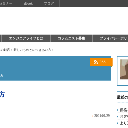
セミナー
eBook
ブログ
エンジニアライフとは
コラムニスト募集
プライバシーポリ
らの戯言
>
新しいものとのつきあい方：
RSS
悩み
方
最近の
価格
»
2021/01/29
お客
より