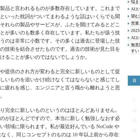
悩ま
製品と言われるものが多数存在しています。これまで
AI
といった枕詞がついてまわるような話はいくらでも聞
望む
営業
それらの製品やサービスが、ふたを開けてみるとどこ
20
とが多いのも数多く存在しています。私たちが扱う技
AI
うのは非常に小数です。その多くは過去に登場した技
無意
の技術を結合させたものです。過去の技術が見た目を
すい
けることが多いのではないでしょうか。
や提供のされ方が変わると完全に新しいものとして捉
しいものを追いかけ続けなくてはならないと感じてし
日
に疲れを感じ、エンジニアと言う職から離れようと思
。
5
り完全に新しいものというのはほとんどありません。
12
のがほとんどですので、本当に新しく勉強しなおす必
19
領域に限られます。私が最近好んでいる NoCode や
26
ではなく、同じコンセプトのものは 10 年以上前から存在