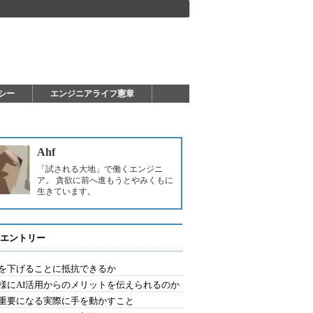
シー
エンジニアライフ憲章
Ahf
「試される大地」で働くエンジニ
ア。 貪欲に前へ進もうとやみくもに
生きています。
エントリー
を下げることに抵抗できるか
様にAI活用からのメリットを伝えられるのか
重要になる実際に手を動かすこと