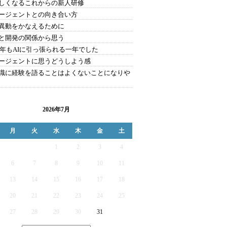
しくなるこれからの新人研修
エージェントとの向き合い方
異動をかなえるために
と開発の関係から思う
25年もAIに引っ張られる一年でした
エージェントに思うどうしよう感
識に経験を語ることはよくないことになりや
2026年7月
月
火
水
木
金
土
1
2
3
4
6
7
8
9
10
11
13
14
15
16
17
18
20
21
22
23
24
25
27
28
29
30
31