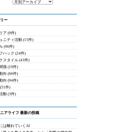
リー
ア (9件)
ュニティ活動 (15件)
 (96件)
ハック (24件)
クスタイル (43件)
係 (19件)
向 (66件)
向 (94件)
(51件)
動 (3件)
ニアライフ 最新の投稿
には離れていくAI