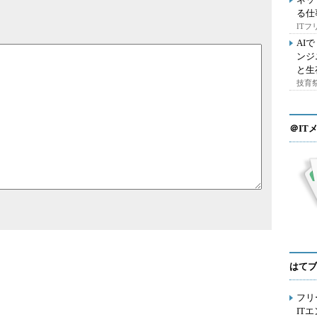
る仕
IT
AI
ンジ
と生
技育祭
＠IT
はてブ
フリ
IT