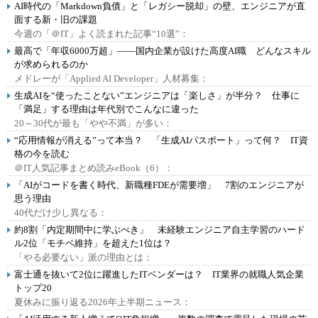
AI時代の「Markdown負債」と「レガシー脱却」の壁、エンジニアが直
面する新・旧の課題
今週の「＠IT」よく読まれた記事“10選”：
最高で「年収6000万超」――国内企業が設けた高度AI職 どんなスキル
が求められるのか
メドレーが「Applied AI Developer」人材募集：
生成AIを“使ったことない”エンジニアは「楽しさ」が半分？ 仕事に
「満足」する理由は年代別でこんなに違った
20～30代が最も「やや不満」が多い：
“応用情報が消える”って本当？ 「生成AIパスポート」って何？ IT資
格の今を読む
＠IT人気記事まとめ読みeBook（6）：
「AIがコードを書く時代、新職種FDEが需要増」 7割のエンジニアが
思う理由
40代だけ少し異なる：
約8割「内定期間中に学ぶべき」 未経験エンジニア自主学習のハード
ル2位「モチベ維持」を超えた1位は？
「やる必要ない」派の理由とは：
富士通を抜いて2位に躍進したITベンダーは？ IT業界の就職人気企業
トップ20
夏休みに振り返る2026年上半期ニュース：