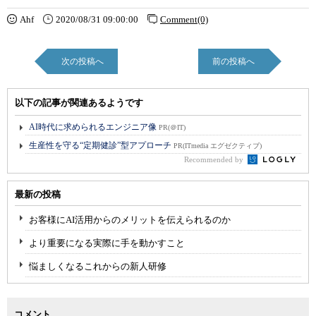
Ahf
2020/08/31 09:00:00
Comment(0)
次の投稿へ
前の投稿へ
以下の記事が関連あるようです
AI時代に求められるエンジニア像
PR(＠IT)
生産性を守る“定期健診”型アプローチ
PR(ITmedia エグゼクティブ)
Recommended by
最新の投稿
お客様にAI活用からのメリットを伝えられるのか
より重要になる実際に手を動かすこと
悩ましくなるこれからの新人研修
コメント