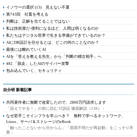
イノウーの選択 (13) 見えない不運
第743回 社畜を考える
判断は、正解を当てることではない
私は技術屋だ-便利になるほど、人間は弱くなるのか
私たちはデジタル世界で生きる準備ができているのか？
AIにDB設計を任せるとは、どこの何のことなのか？
最後には離れていくAI
AIを「答えを教える先生」から「判断の稽古相手」へ
482.「脱走」したAIのサイバー攻撃
包み込んでいく、セキュリティ
自分研 新着記事
共同著作者に無断で改変したので、2800万円請求します
「訴えてやる！」の前に読む IT訴訟 徹底解説（138）：
なぜ若手こそインフラを学ぶべき？ 無料で学べるネットワーク、
Linux、サーバ＆ストレージのeBook
「触ったことないから分からん」「原因不明だが再起動」をこっそり卒
業：