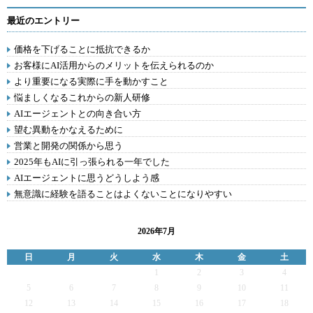
最近のエントリー
価格を下げることに抵抗できるか
お客様にAI活用からのメリットを伝えられるのか
より重要になる実際に手を動かすこと
悩ましくなるこれからの新人研修
AIエージェントとの向き合い方
望む異動をかなえるために
営業と開発の関係から思う
2025年もAIに引っ張られる一年でした
AIエージェントに思うどうしよう感
無意識に経験を語ることはよくないことになりやすい
2026年7月
日
月
火
水
木
金
土
1
2
3
4
5
6
7
8
9
10
11
12
13
14
15
16
17
18