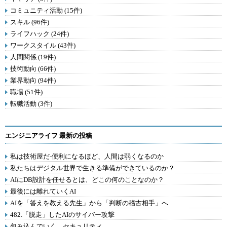
コミュニティ活動 (15件)
スキル (96件)
ライフハック (24件)
ワークスタイル (43件)
人間関係 (19件)
技術動向 (66件)
業界動向 (94件)
職場 (51件)
転職活動 (3件)
エンジニアライフ 最新の投稿
私は技術屋だ-便利になるほど、人間は弱くなるのか
私たちはデジタル世界で生きる準備ができているのか？
AIにDB設計を任せるとは、どこの何のことなのか？
最後には離れていくAI
AIを「答えを教える先生」から「判断の稽古相手」へ
482.「脱走」したAIのサイバー攻撃
包み込んでいく、セキュリティ