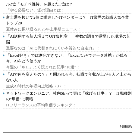
ル2位「モチベ維持」を超えた1位は？
「やる必要ない」派の理由とは：
富士通を抜いて2位に躍進したITベンダーは？ IT業界の就職人気企業
トップ20
夏休みに振り返る2026年上半期ニュース：
「AI活用する新人増えてOJT負担増」 複数の調査で露呈した現場の苦
悩
重要なのは「AIに代替されにくい本質的な自走力」：
「Excel好き」では進化できない、「Excel/CSVでデータ連携」が残る
今、AIをどう使うか
今週の「＠IT」よく読まれた記事“10選”：
「AIで何を変えたの？」と問われる今、転職で年収が上がる人／上がら
ない人
生成AI時代の年収向上戦略（3）：
ネットワークエンジニア、社内SEって実は「稼げる仕事」？ IT職種別
の“単価”に明暗
ITフリーランスの平均単価ランキング：
利用規約