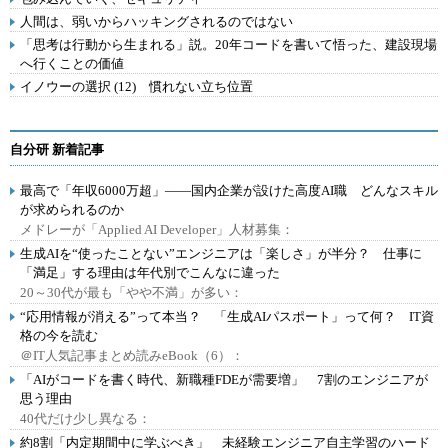
人間は、弱いからハッキングされるのではない
「思考は行動から生まれる」説。20年コードを書いて悟った、建設現場
へ行くことの価値
イノウーの選択 (12) 慣れない立ち位置
自分研 新着記事
最高で「年収6000万超」――国内企業が設けた高度AI職 どんなスキル
が求められるのか
メドレーが「Applied AI Developer」人材募集：
生成AIを“使ったことない”エンジニアは「楽しさ」が半分？ 仕事に
「満足」する理由は年代別でこんなに違った
20～30代が最も「やや不満」が多い：
“応用情報が消える”って本当？ 「生成AIパスポート」って何？ IT資
格の今を読む
＠IT人気記事まとめ読みeBook（6）：
「AIがコードを書く時代、新職種FDEが需要増」 7割のエンジニアが
思う理由
40代だけ少し異なる：
約8割「内定期間中に学ぶべき」 未経験エンジニア自主学習のハード