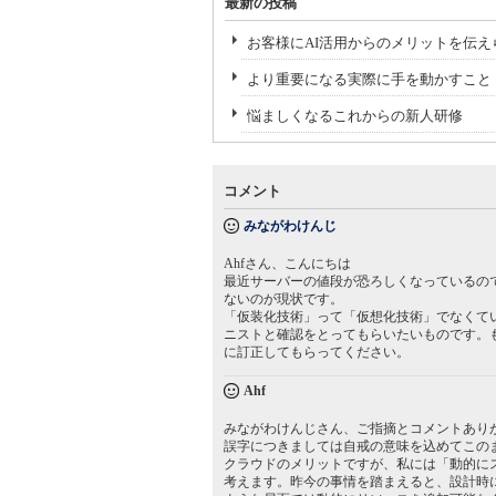
最新の投稿
お客様にAI活用からのメリットを伝え
より重要になる実際に手を動かすこと
悩ましくなるこれからの新人研修
コメント
みながわけんじ
Ahfさん、こんにちは
最近サーバーの値段が恐ろしくなっているの
ないのが現状です。
「仮装化技術」って「仮想化技術」でなくて
ニストと確認をとってもらいたいものです。
に訂正してもらってください。
Ahf
みながわけんじさん、ご指摘とコメントあり
誤字につきましては自戒の意味を込めてこの
クラウドのメリットですが、私には「動的に
考えます。昨今の事情を踏まえると、設計時