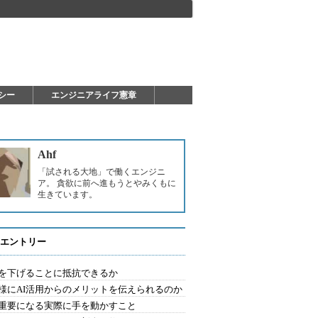
シー
エンジニアライフ憲章
Ahf
「試される大地」で働くエンジニ
ア。 貪欲に前へ進もうとやみくもに
生きています。
エントリー
を下げることに抵抗できるか
様にAI活用からのメリットを伝えられるのか
重要になる実際に手を動かすこと