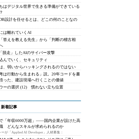
ちはデジタル世界で生きる準備ができている
？
にDB設計を任せるとは、どこの何のことなの
には離れていくAI
を「答えを教える先生」から「判断の稽古相
へ
2.「脱走」したAIのサイバー攻撃
込んでいく、セキュリティ
は、弱いからハッキングされるのではない
考は行動から生まれる」説。20年コードを書
悟った、建設現場へ行くことの価値
ウーの選択 (12) 慣れない立ち位置
 新着記事
で「年収6000万超」――国内企業が設けた高
I職 どんなスキルが求められるのか
ーが「Applied AI Developer」人材募集：