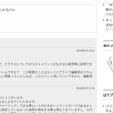
「A
収が
られるのか
生成
ネッ
る仕
IT
＠IT
2010/09/29 10:42
で、クラウドについてのコストメリットがなかなか経営陣に説明でき
いいんですか？ この程度のことはエンジニアライフ編集部がコラム
もし間違っていたらなば、このコメント消していいですから、編集部
2010/09/29 12:34
はてブ
がとうございます。
ままにさせていただきます。
スケーリング」できる事というのが大きいメリットの一つであるかと
フリ
に想定していなかった負荷が発生する事も増えてきていますし、その
IT