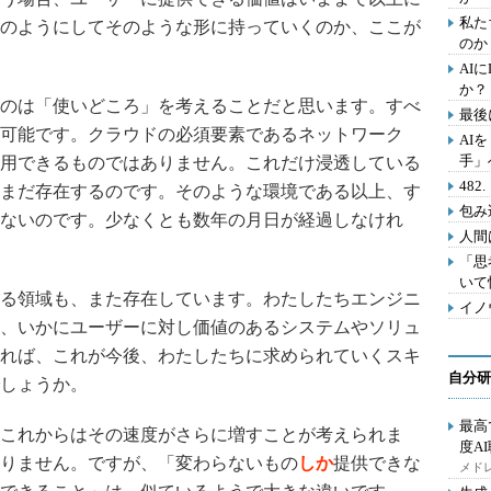
私た
のようにしてそのような形に持っていくのか、ここが
のか
AI
か？
のは「使いどころ」を考えることだと思います。すべ
最後
可能です。クラウドの必須要素であるネットワーク
AI
手」
用できるものではありません。これだけ浸透している
48
まだ存在するのです。そのような環境である以上、す
包み
ないのです。少なくとも数年の月日が経過しなけれ
人間
「思
いて
る領域も、また存在しています。わたしたちエンジニ
イノ
、いかにユーザーに対し価値のあるシステムやソリュ
れば、これが今後、わたしたちに求められていくスキ
自分研
しょうか。
最高
これからはその速度がさらに増すことが考えられま
度A
りません。ですが、「変わらないもの
しか
提供できな
メドレ