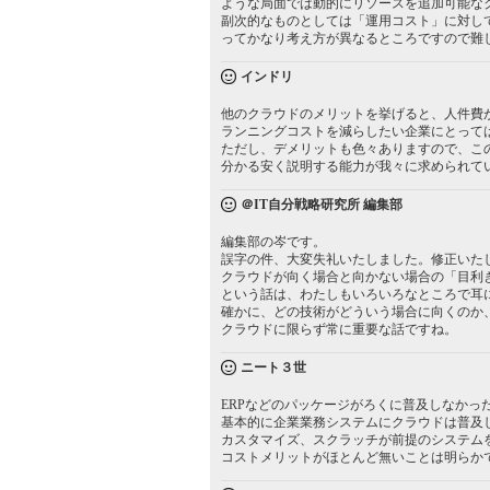
ような局面では動的にリソースを追加可能な
副次的なものとしては「運用コスト」に対し
ってかなり考え方が異なるところですので難
インドリ
他のクラウドのメリットを挙げると、人件費
ランニングコストを減らしたい企業にとって
ただし、デメリットも色々ありますので、こ
分かる安く説明する能力が我々に求められて
＠IT自分戦略研究所 編集部
編集部の岑です。
誤字の件、大変失礼いたしました。修正いた
クラウドが向く場合と向かない場合の「目利
という話は、わたしもいろいろなところで耳
確かに、どの技術がどういう場合に向くのか
クラウドに限らず常に重要な話ですね。
ニート３世
ERPなどのパッケージがろくに普及しなかっ
基本的に企業業務システムにクラウドは普及
カスタマイズ、スクラッチが前提のシステム
コストメリットがほとんど無いことは明らか