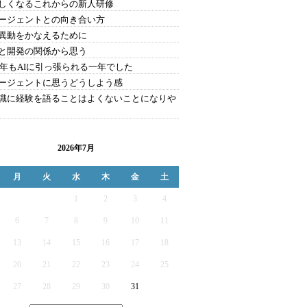
しくなるこれからの新人研修
エージェントとの向き合い方
異動をかなえるために
と開発の関係から思う
25年もAIに引っ張られる一年でした
エージェントに思うどうしよう感
識に経験を語ることはよくないことになりや
2026年7月
月
火
水
木
金
土
1
2
3
4
6
7
8
9
10
11
13
14
15
16
17
18
20
21
22
23
24
25
27
28
29
30
31