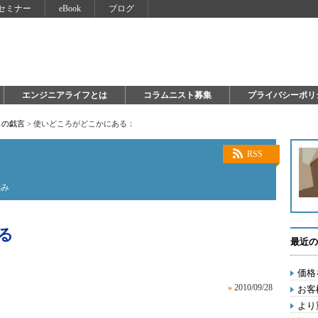
セミナー
eBook
ブログ
エンジニアライフとは
コラムニスト募集
プライバシーポリ
らの戯言
>
使いどころがどこかにある：
RSS
悩み
る
最近の
価格
»
2010/09/28
お客
より