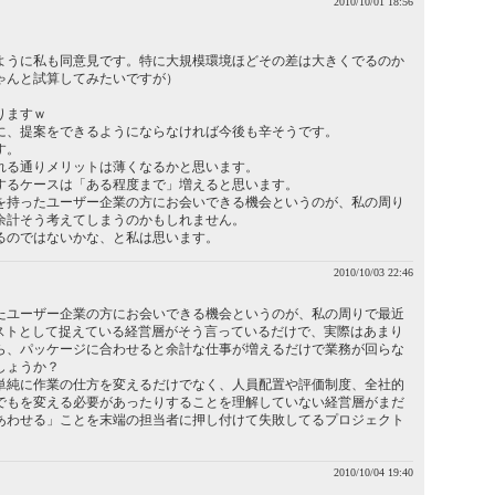
2010/10/01 18:56
。
ように私も同意見です。特に大規模環境ほどその差は大きくでるのか
ゃんと試算してみたいですが）
りますｗ
に、提案をできるようにならなければ今後も辛そうです。
す。
れる通りメリットは薄くなるかと思います。
するケースは「ある程度まで」増えると思います。
を持ったユーザー企業の方にお会いできる機会というのが、私の周り
余計そう考えてしまうのかもしれません。
るのではないかな、と私は思います。
2010/10/03 22:46
たユーザー企業の方にお会いできる機会というのが、私の周りで最近
コストとして捉えている経営層がそう言っているだけで、実際はあまり
ら、パッケージに合わせると余計な仕事が増えるだけで業務が回らな
しょうか？
単純に作業の仕方を変えるだけでなく、人員配置や評価制度、全社的
でもを変える必要があったりすることを理解していない経営層がまだ
あわせる」ことを末端の担当者に押し付けて失敗してるプロジェクト
2010/10/04 19:40