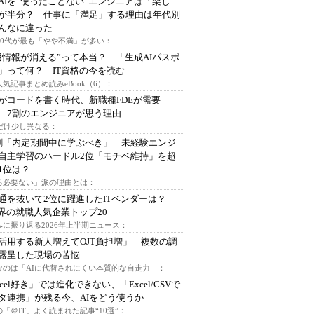
AIを“使ったことない”エンジニアは「楽し
が半分？ 仕事に「満足」する理由は年代別
んなに違った
～30代が最も「やや不満」が多い：
用情報が消える”って本当？ 「生成AIパスポ
」って何？ IT資格の今を読む
人気記事まとめ読みeBook（6）：
Iがコードを書く時代、新職種FDEが需要
 7割のエンジニアが思う理由
代だけ少し異なる：
割「内定期間中に学ぶべき」 未経験エンジ
自主学習のハードル2位「モチベ維持」を超
1位は？
る必要ない」派の理由とは：
通を抜いて2位に躍進したITベンダーは？
業界の就職人気企業トップ20
みに振り返る2026年上半期ニュース：
I活用する新人増えてOJT負担増」 複数の調
露呈した現場の苦悩
なのは「AIに代替されにくい本質的な自走力」：
xcel好き」では進化できない、「Excel/CSVで
タ連携」が残る今、AIをどう使うか
「＠IT」よく読まれた記事“10選”：