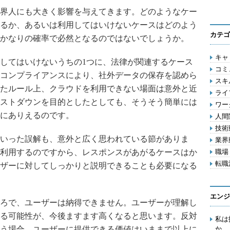
界人にも大きく影響を与えてきます。どのようなケー
るか、あるいは利用してはいけないケースはどのよう
カテゴ
かなりの確率で必然となるのではないでしょうか。
キャリ
してはいけないうちの1つに、法律が関連するケース
コミ
コンプライアンスにより、社外データの保存を認めら
スキル
たルール上、クラウドを利用できない場面は意外と近
ライフ
ストダウンを目的としたとしても、そうそう簡単には
ワー
にありえるのです。
人間関
技術動
いった誤解も、意外と広く思われている節がありま
業界動
利用するのですから、レスポンスがあがるケースはか
職場 
転職活
ザーに対してしっかりと説明できることも必要になる
エンジ
ろで、ユーザーは納得できません。ユーザーが理解し
る可能性が、今後ますます高くなると思います。反対
私は
う場合、ユーザーに提供できる価値はいままで以上に
か