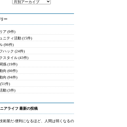
リー
ア (9件)
ュニティ活動 (15件)
 (96件)
ハック (24件)
クスタイル (43件)
係 (19件)
向 (66件)
向 (94件)
(51件)
動 (3件)
ニアライフ 最新の投稿
技術屋だ-便利になるほど、人間は弱くなるの