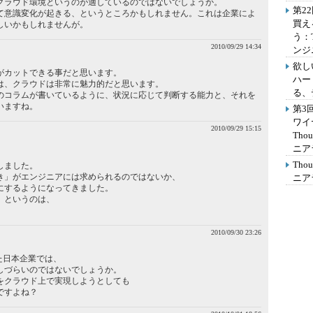
クラウド環境というのが適しているのではないでしょうか。
第2
て意識変化が起きる、というところかもしれません。これは企業によ
買え
しいかもしれませんが。
う：
2010/09/29 14:34
ンジ
欲し
がカットできる事だと思います。
ハー
は、クラウドは非常に魅力的だと思います。
る、
のコラムが書いているように、状況に応じて判断する能力と、それを
いますね。
第3
ワイ
2010/09/29 15:15
Th
ニア
Th
しました。
き」がエンジニアには求められるのではないか、
ニア
にするようになってきました。
、というのは、
2010/09/30 23:26
た日本企業では、
しづらいのではないでしょうか。
をクラウド上で実現しようとしても
ですよね？