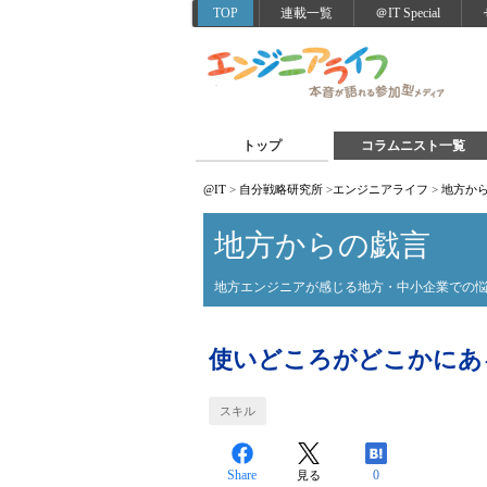
TOP
連載一覧
＠IT Special
トップ
コラムニスト一覧
@IT
>
自分戦略研究所
>
エンジニアライフ
>
地方か
地方からの戯言
地方エンジニアが感じる地方・中小企業での
使いどころがどこかにあ
スキル
Share
0
見る