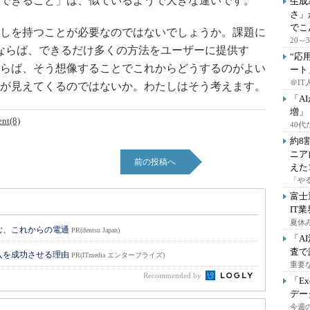
できること」は、似ているようで大きな違いです。
生成
さ」
でこ
しを持つことが必要なのではないでしょうか。課題に
20
ならば、できるだけ多くの方法をユーザーに提供す
“応
らば、そう想像することでこれからどうするのがよい
ート
＠IT
が見えてくるのではないか。わたしはそう考えます。
「A
増」
nt(8)
40
約8
ニア
前の投稿へ
えた
「や
富士
IT
夏休
挑む、これからの電通
PR(dentsu Japan)
「A
査で
入を成功させる理由
PR(ITmedia エンタープライズ)
重要
Recommended by
「E
デー
今週の