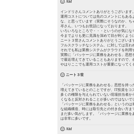
Ahf
インドリさんコメントありがとうございます
運用コストについては先のコメントにもある
な、と思っています（実際にそうなのか、ち
岑さん、いつもお世話になっております。
いろいろなところで・・・というのが気にな
今までよりも更に見識を深めて目が利くよう
ニート３世さんコメントありがとうございま
フルスクラッチなシステム、に対しては言わ
それでも私は業務システムがクラウドを利用
実際に「パッケージに業務をあわせる」思想
で最近増えてきていることもありますので、
やはりここでも運用コストが重要になってく
ニート３世
「パッケージに業務をあわせる」思想を持っ
増えてきているとのことですが、IT投資を
多くの権限を与えられていない現場担当者か
くなると反対されることが多いのではないで
「パッケージに業務をあわせる」というのは
な組織構造、時には取引先との付き合い方ま
まだ多い気がします。「パッケージに業務を
は非常に多いです。
Ahf