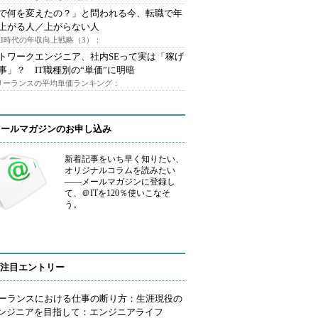
Iで何を変えたの？」と問われる今、転職で年
上がる人／上がらない人
AI時代の年収向上戦略（3）：
トワークエンジニア、社内SEって実は「稼げ
事」？ IT職種別の“単価”に明暗
フリーランスの平均単価ランキング：
メールマガジンのお申し込み
新着記事をいち早く知りたい、
オリジナルコラムを読みたい
――メールマガジンに登録し
て、＠ITを120％使いこなそ
う。
注目エントリー
ーランスにおける仕事の断り方：生涯現役の
エンジニアを目指して：エンジニアライフ