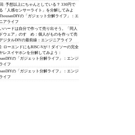
2回: 予想以上にちゃんとしている？ 330円で
る「人感センサーライト」を分解してみよ
ThousanDIYの「ガジェット分解ライフ」：エ
ニアライフ
いハードは自分で作って売り出そう。「同人
ドウェア」のすゝめ：個人がものを作って売
デジタルDIYの最前線：エンジニアライフ
回: ローエンドにもRISC-Vが！ダイソーの完全
ヤレスイヤホンを分解してみよう：
ousanDIYの「ガジェット分解ライフ」：エンジ
ライフ
ousanDIYの「ガジェット分解ライフ」：エンジ
ライフ