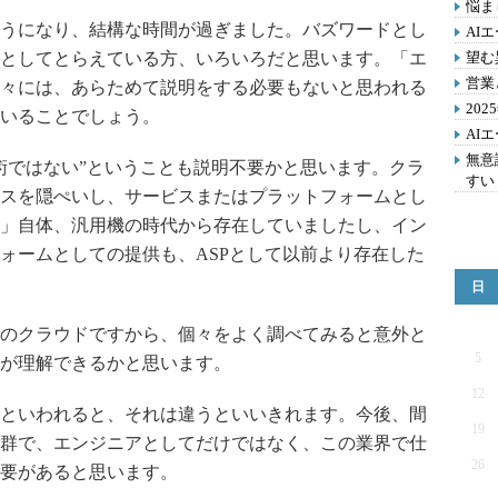
悩ま
うになり、結構な時間が過ぎました。バズワードとし
AI
としてとらえている方、いろいろだと思います。「エ
望む
営業
々には、あらためて説明をする必要もないと思われる
20
いることでしょう。
AI
無意
ではない”ということも説明不要かと思います。クラ
すい
スを隠ぺいし、サービスまたはプラットフォームとし
」自体、汎用機の時代から存在していましたし、イン
ォームとしての提供も、ASPとして以前より存在した
日
のクラウドですから、個々をよく調べてみると意外と
5
が理解できるかと思います。
12
といわれると、それは違うといいきれます。今後、間
19
群で、エンジニアとしてだけではなく、この業界で仕
26
要があると思います。