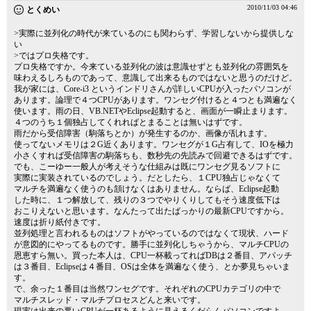
2010/11/03 04:46
とくめい
>実際に並列化の時代が来ているのにも関わらず、学習しないから提供しな
い
>ではプロ失格です。
プロ失格ですか。今来ている並列化の波は意識せずとも並列化の雰囲気を
味わえるしろものであって、意識して出来るものではないと思うのだけど。
我が家には、Core-i3 というインドリさんが詳しいCPUが入ったパソコンが
あります。論理で４つCPUがあります。ワンセグ付けると４つとも満遍なく
使います。雨の日、VB.NETやEclipse起動すると、画面が一瞬止まります。
４つのうち１個独占してくれればとまることは無いはずです。
雨だから受信障害（駒落ちとか）が発生するのか、画像が乱れます。
使ってないメモリは２G近くあります。ワンセグが１G占有して、IOを極力
小さくすれば受信障害の駒落ちも、数秒先の先読みで回避できるはずです。
でも、こーゆー一般人が考えそうな仕組みは既にワンセグ見るソフトに
実際に実装されているのでしょう。だとしたら、１CPU独占じゃなくて
マルチを満遍なく使うのも頷けなくはありません。ならば、Eclipse起動
した時に、１つ解放して、残りの３つでやりくりしてもそう速度低下は
おこりえないと思います。なんたって出たばっかりの最新CPUですから。
速度は折り紙付きです。
並列処理と言われるものはソフトがやっているのではなくて現状、ハード
が意図的にやってるものです。勝手に並列化しちゃうから、マルチCPUの
恩恵すら無い。買った本人は、CPU一杯載ってればDBは２番目、アパッチ
は３番目、Eclipseは４番目、OSは全体を満遍なく使う、とか夢見ちゃいま
す。
で、余った１番目は当然ワンセグです。それぞれのCPUカテゴリの中で
マルチスレッド・マルチプロセスどんと来いです。