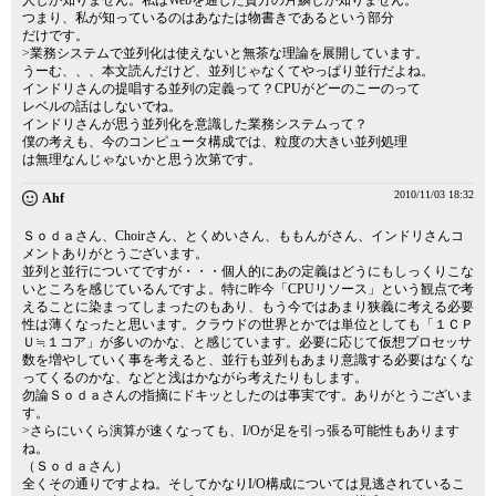
人しか知りません。私はWebを通した貴方の片鱗しか知りません。
つまり、私が知っているのはあなたは物書きであるという部分
だけです。
>業務システムで並列化は使えないと無茶な理論を展開しています。
うーむ、、、本文読んだけど、並列じゃなくてやっぱり並行だよね。
インドリさんの提唱する並列の定義って？CPUがどーのこーのって
レベルの話はしないでね。
インドリさんが思う並列化を意識した業務システムって？
僕の考えも、今のコンピュータ構成では、粒度の大きい並列処理
は無理なんじゃないかと思う次第です。
2010/11/03 18:32
Ahf
Ｓｏｄａさん、Choirさん、とくめいさん、ももんがさん、インドリさんコ
メントありがとうございます。
並列と並行についてですが・・・個人的にあの定義はどうにもしっくりこな
いところを感じているんですよ。特に昨今「CPUリソース」という観点で考
えることに染まってしまったのもあり、もう今ではあまり狭義に考える必要
性は薄くなったと思います。クラウドの世界とかでは単位としても「１ＣＰ
Ｕ≒１コア」が多いのかな、と感じています。必要に応じて仮想プロセッサ
数を増やしていく事を考えると、並行も並列もあまり意識する必要はなくな
ってくるのかな、などと浅はかながら考えたりもします。
勿論Ｓｏｄａさんの指摘にドキッとしたのは事実です。ありがとうございま
す。
>さらにいくら演算が速くなっても、I/Oが足を引っ張る可能性もあります
ね。
（Ｓｏｄａさん）
全くその通りですよね。そしてかなりI/O構成については見逃されているこ