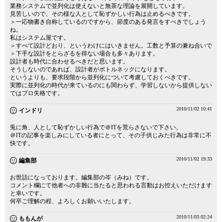
業務システムで並列化は使えないと無茶な理論を展開しています。
見苦しいので、その様な人として恥ずかしい行為は止めるべきです。
＞一応物書き自称しているのですから、節度のある発言をすべきでしょう
ね。
私はシステム屋です。
＞すべて設計どおり、というわけにはいきません。工数と予算の兼ね合いで
＞下手な設計をとらざるを得ない場合も多々あります。
設計者も時代に合わせるべきだと思います。
そうしないのであれば、設計者がボトルネックになります。
というよりも、要求段階から並列化について考慮しておくべきです。
実際に並列化の時代が来ているのにも関わらず、学習しないから提供しない
ではプロ失格です。
2010/11/02 10:41
インドリ
兎に角、人として恥ずかしい行為で＠ITを荒らさないで下さい。
＠ITの記事を楽しみにしている者にとって、その子供じみた行為は非常に不
快です。
2010/11/02 19:33
編集部
お世話になっております。編集部の岑（みね）です。
コメント欄にて他者への非難に当たると思われる言動はお控えいただけます
と幸いです。
何卒ご理解の程、よろしくお願いいたします。
2010/11/03 02:24
ももんが