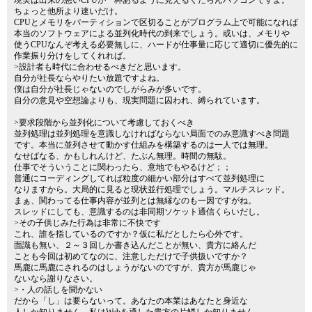
現実は出来の悪いCPUが一杯あるように見えるくだらんパソコンですよ。
ちょっと他所より速いだけ。
CPUとメモリをパーティションで区切ることがプログラム上で可能になれば
本当のソフトウェアによる並列化時代の到来でしょう。或いは、メモリや
使うCPUなんぞ考える必要無しに、ハードが仕事量に応じて適切に優先的に
作業振り分けをしてくれれば。
>設計者も時代に合わせるべきだと思います。
自分が社長ならやりたい放題ですよね。
僕は自分が社長じゃないのでしがらみが多いです。
自分の意見や空想論よりも、現実問題に囚われ、縛られています。
>要求段階から並列化について考慮しておくべき
並列処理は並列処理を意識しなければならない局面でのみ意識すべき問題
です。本当に並列させて動かす仕組みを構築するのは一人では無理。
なせばなる、かもしれんけど、たぶん無理。時間の無駄。
仕事でそういうことに関わったら、意地でもやるけど；；
普通にコーディングしてれば粒度の細かい部分はすべて並列処理に
なりますから。大局的に見ると現状並行処理でしょう。マルチスレッド。
まぁ、関わってる仕事内容が並列とは無縁なのも一因ですがね。
スレッドにしても、意識するのは非同期ソケット通信くらいだし。
>その子供じみた行為は非常に不快です
これ、誰を指しているのですか？仮に私だとしたら心外です。
面識も無い、２～３回しか書き込んだことが無い、貴方に絡んだ
ことも今回は初めてなのに、注意しただけで子供扱いですか？
馬鹿に馬鹿にされるのはしょうがないのですが、貴方が馬鹿じゃ
ないなら謝りなさい。
>・人の話しを聞かない
だから「し」は要らないって。あなたの本業はあなたと身近な