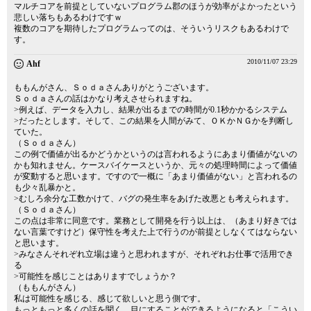
マルチコアを前提としていないプログラム郡のほうが効率がよかったという
悲しい落ちもあるわけですｗ
複数のコアを期待したプログラムってのは、そういうリスクもあるわけで
す。
2010/11/07 23:29
Ahf
ももんがさん、Ｓｏｄａさんありがとうございます。
Ｓｏｄａさんの話はかなり考えさせられますね。
>例えば、データを入力し、結果が出るまでの時間が0.1秒かかるシステム
>だったとします。そして、この結果を人間がみて、ＯＫかＮＧかを判断し
ていた。
（Ｓｏｄａさん）
この例で価値が出るかどうかというのは言われるようにあまり価値がないの
かも知れません。ケースバイケースというか、元々の処理時間によって価値
が変動すると思います。ですので一概に「あまり価値がない」と言われるの
も少々乱暴かと。
>むしろ余分な工数かけて、バグの発生率をあげた改悪とも考えられます。
（Ｓｏｄａさん）
この点は非常に同意です。業務として開発を行う以上は、（あまり好きでは
ない言葉ですけど）保守性を考えた上で行うのが前提としなくてはならない
と思います。
>みなさんそれぞれ立場は違うと思われますが、それぞれお仕事で活用でき
る
>可能性を感じことはありますでしょうか？
（ももんがさん）
私は可能性を感じる、感じて欲しいと思う側です。
もっともっと多くの話を聞く、目にすることができるようになると「こうい