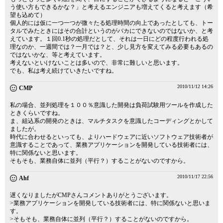
う使い方もできるかな？」と考えるエンジニアも増えてくると考えます（希
望も込めて）
個人的には仮に一つ一つが微々たる処理時間の向上であったとしても、トー
タルでみたときにはその合計というのがバカにできないのではないか、と考
えています。１回0.1秒の処理だとして、それは一日にどの程度行われる処
理なのか、一週間では？一月では？と、少し見方を変えてみる必要もあるの
ではないかな、等と考えています。
考えないといけないことは多いので、非常に難しいと思います。
でも、私は考え続けていきたいですね。
2010/11/12 14:26
CMP
私の場合、並列処理を１００％意識した開発は負荷試験用ツールを作成した
ときくらいですね。
ま、組込系の開発のときは、マルチタスクを意識したコーディングとかして
ましたが。
時代に合わせるといっても、よりハードウェアに近いソフトウェア技術者が
意識することであって、業務アプリケーションを開発している技術者には、
特に関係ないと思います。
そもそも、業務自体に並列（平行？）することがないのですから。
2010/11/17 22:56
Ahf
遅くなりましたがCMPさんコメントありがとうございます。
>業務アプリケーションを開発している技術者には、特に関係ないと思いま
す。
>そもそも、業務自体に並列（平行？）することがないのですから。