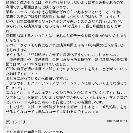
綺麗に分散させるには、それぞれが干渉しないようにする必要があるので、
利用できる場面はさらに狭くなります。
業務システムでそのような場面がどれぐらいあるか？ということですね。
業務システムでは長時間演算する場面は少ないのではないでしょうか？
いや、頻繁に発生するならレスポンスが悪いシステムだと思うわけで(^^;
さらにいくら演算が速くなっても、I/Oが足を引っ張る可能性もあります
ね。
長時間演算するということは、それなりのデータを扱う場面が多いんじゃな
いかな？
そのデータがメモリ内になければ演算時間よりもI/Oの時間のほうが長いか
もしれません。
そうすると、「並列処理」させても高速化できないかもしれませんね。
「並列処理」や「並列処理」自体は昔からある技術で、処理速度が必要な場
面ではマルチCPUを使われていました。
CPUの速度が凄い速度で上昇してそのようなハードを見ることは減っていっ
たわけですが・・・
また昔に戻っているから面白いですね。
「クラウド」もクライアント／サーバーシステムに戻っていくような感じで
面白いです。
昔のように、タイムシェアリングシステムとかに還っていくんですかねぇ。
ソフトはハード依存しないような書き方が良いという流れから、マルチコア
というハード依存したものへと変化していくのも面白いです。
これでまた、単独コアの性能が上がる技術が生まれると、「並列処理」をさ
せるようなコードは無駄なコードに変わるんですよねぇｗ
2010/11/01 08:14
インドリ
また生半可な知識で語っていますね。