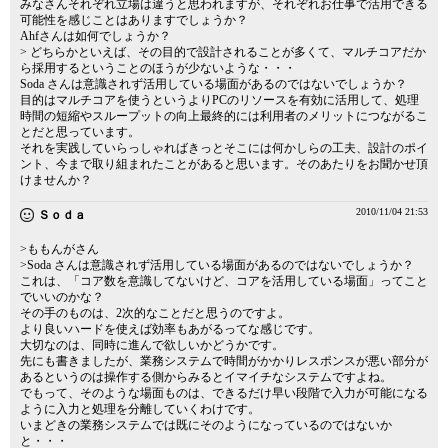
みなさんそれぞれ立場は違うと思われますが、それぞれお仕事で活用できる
可能性を感じことはありますでしょうか？
Ahfさんは如何でしょうか？
> どちらかといえば、その目的で設計されることが多くて、マルチコアだか
ら採用するということのほうが少ないような・・・
Soda さんは意識されず活用している場面があるのではないでしょうか？
目的はマルチコアを使うというよりPCのリソースを有効に活用して、処理
時間の短縮やスループットの向上最終的には利用者のメリットにつながるこ
とだと思っています。
それを実践していらっしゃればきっとそこには何かしらの工夫、設計のポイ
ント、今まで取り組まれたことがあると思います。そのあたりをお聞かせ頂
けませんか？
2010/11/04 21:53
Ｓｏｄａ
>ももんがさん
>Soda さんは意識されず活用している場面があるのではないでしょうか？
これは、「コア数を意識してないけど、コアを活用している場面」ってこと
でいいのかな？
その手のものは、2次的なことだと思うのですよ。
より良いハードを使えば効率もあがるってな感じです。
大切なのは、同時に進んで欲しいかどうかです。
先にも書きましたが、業務システムで時間がかかりレスポンスが悪い部分が
あるというのは操作する側からみるとイマイチなシステムですよね。
でもって、そのような場面ものは、できるだけ早い段階で入力が可能になる
ように入力と処理を分離していくわけです。
いまどきの業務システムでは既にそのようになっているのではないか
と・・・