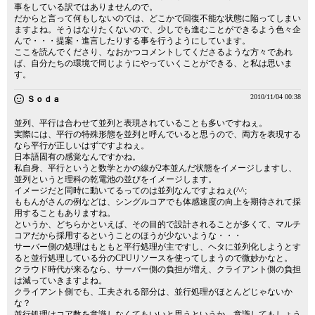
事をしている訳ではありませんので。
だからと言って何もしないのでは、どこかで回復不能な状態に陥ってしまい
ますよね。そうはなりたくないので、少しでも進むことができるよう色々企
んで・・・提案・進言したりする事を行うようにしています。
ここを読んでくださり、なおかつコメントしてくださるような方々であれ
ば、自分たちの環境で同じようにやっていくことができる、と私は思いま
す。
2010/11/04 00:38
Ｓｏｄａ
並列、平行は合わせて並列と表現されていることも多いですねぇ。
実際には、平行の特殊形態を並列と呼んでいると思うので、両方を表現する
なら平行が正しいはずですよねぇ。
日本語固有の感覚なんですかね。
私自身、平行というと数学とかの線が2本並んだ状態をイメージしますし、
並列というと理科の乾電池の並びをイメージします。
イメージだと同時に動いてるってのは並列なんですよねぇ(^^;
ももんがさんの例などは、シングルコアでも体感速度の向上を期待されて採
用することもありますね。
というか、どちらかといえば、その目的で設計されることが多くて、マルチ
コアだから採用するということのほうが少ないような・・・
サーバー側の処理はもともと平行処理が主ですし、ヘタに並列化しようとす
ると並行処理している分のCPUリソースを使ってしまうので微妙かなと。
クラウド時代が来るなら、サーバー側の負担が増え、クライアント側の負担
は減っていきますよね。
クライアント側でも、工夫される部分は、並行処理がほとんどじゃないか
な？
並行処理はコア数を意識しなくてもいいと思うというか、意識してもしょう