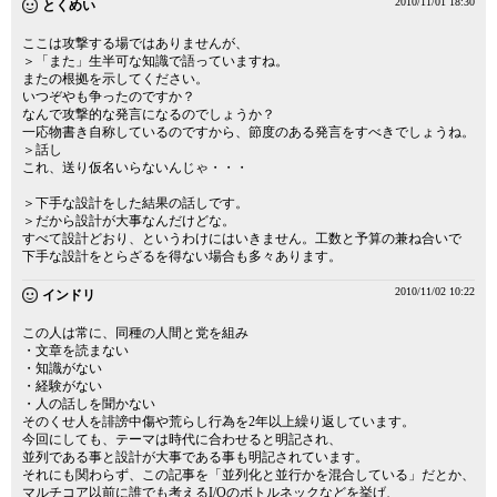
2010/11/01 18:30
とくめい
ここは攻撃する場ではありませんが、
＞「また」生半可な知識で語っていますね。
またの根拠を示してください。
いつぞやも争ったのですか？
なんで攻撃的な発言になるのでしょうか？
一応物書き自称しているのですから、節度のある発言をすべきでしょうね。
＞話し
これ、送り仮名いらないんじゃ・・・
＞下手な設計をした結果の話しです。
＞だから設計が大事なんだけどな。
すべて設計どおり、というわけにはいきません。工数と予算の兼ね合いで
下手な設計をとらざるを得ない場合も多々あります。
2010/11/02 10:22
インドリ
この人は常に、同種の人間と党を組み
・文章を読まない
・知識がない
・経験がない
・人の話しを聞かない
そのくせ人を誹謗中傷や荒らし行為を2年以上繰り返しています。
今回にしても、テーマは時代に合わせると明記され、
並列である事と設計が大事である事も明記されています。
それにも関わらず、この記事を「並列化と並行かを混合している」だとか、
マルチコア以前に誰でも考えるI/Oのボトルネックなどを挙げ、