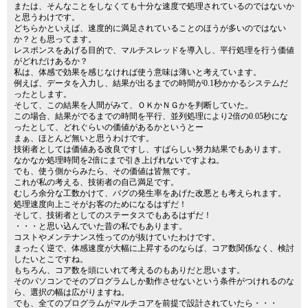
または、そんなことをしなくても十分な速度で処理されているのではないか
と思うわけです。
どちらかといえば、速度的に満足されていることのほうが多いのではない
か？とも思ってます。
レスポンスをあげる目的で、マルチスレッドを導入し、平行処理を行う価値
がどれだけあるか？
私は、体感で効果を感じなければ使う意味は薄いと考えています。
例えば、データを入力し、結果が出るまでの時間が0.1秒かかるシステムだ
ったとします。
そして、この結果を人間がみて、ＯＫかＮＧかを判断していた。
この場合、結果がでるまでの時間を平行、並列処理により2倍の0.05秒にな
ったとして、どれぐらいの価値があるかというとー
まぁ、ほとんど無いと思うわけです。
技術者としては価値ある改良ですし、すばらしい努力結果でもあります。
なかなか処理時間を2倍にまで引き上げれないですよね。
でも、使う側からみたら、その価値は皆無です。
これが私の考える、技術者の自己満足です。
むしろ余分な工数かけて、バグの発生率をあげた改悪とも考えられます。
処理速度向上こそがお客のためになるはずだ！
そして、技術者としてのステータスでもあるはずだ！
・・・と思い込んでいた昔の私でもあります。
コストやメンテナンス性ってのが抜けていたわけです。
まったく逆で、体感速度が大幅に上昇するのならば、コア数関係なく、検討
したいとこですね。
もちろん、コア数を頭にいれて考えるのもありだと思います。
そのパソコンでそのプログラムしか動作させないという条件がつけれるのな
ら、選択の幅は広がりますね。
でも、全てのプログラムがマルチコアを前提で設計されていたら・・・