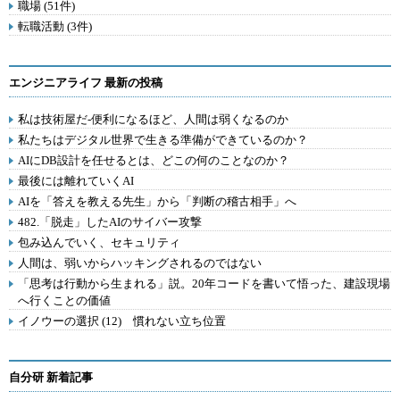
職場 (51件)
転職活動 (3件)
エンジニアライフ 最新の投稿
私は技術屋だ-便利になるほど、人間は弱くなるのか
私たちはデジタル世界で生きる準備ができているのか？
AIにDB設計を任せるとは、どこの何のことなのか？
最後には離れていくAI
AIを「答えを教える先生」から「判断の稽古相手」へ
482.「脱走」したAIのサイバー攻撃
包み込んでいく、セキュリティ
人間は、弱いからハッキングされるのではない
「思考は行動から生まれる」説。20年コードを書いて悟った、建設現場
へ行くことの価値
イノウーの選択 (12) 慣れない立ち位置
自分研 新着記事