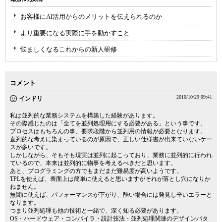
お客様にAI活用からのメリットを伝えられるのか
より重要になる実際に手を動かすこと
悩ましくなるこれからの新人研修
コメント
2010/10/29 09:41
インドリ
私は並列的な業務システムを構築した経験があります。
その際感じたのは「全てを並列処理用にする必要がある」という事です。
プロセスはもちろんの事、要求段階から並列用の情報が必要となります。
直列的な考えに染まっているのが原因で、正しい仕様書が出来ていないケー
スが多いです。
しかしながら、そもそも現実は並列に起こっており、業務に並列的に行われ
ているので、本来は並列的に物事を考えるべきだと思います。
あと、プログラミングの方でもまだまだ難易度が高いようです。
TPLを使えば、表面上は簡単に使えると思いますがそれが落とし穴になりか
ねません。
無闇に使えば、パフォーマンスが下がり、酷い場合には発見し辛いエラーと
なります。
つまり並列処理も他の技術と一緒で、深く知る必要があります。
OS・ハードウェア・コンパイラ・設計技法・並列処理関連のデザインパタ