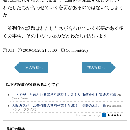
わたしたちが合わせていく必要があるのではないでしょう
か。
並列化の話題はわたしたちが合わせていく必要のある多
くの事柄、その中の1つなのだとわたしは思います。
Ahf
2010/10/28 21:00:00
Comment(20)
次の投稿へ
前の投稿へ
以下の記事が関連あるようです
「さすが」と言われる驚きや感動を。新しい価値を生む電通の挑戦
PR
(dentsu Japan)
大阪ガスが月2000時間の共有作業を削減！ 現場のAI活用術
PR(ITmedia
エンタープライズ)
Recommended by
最新の投稿