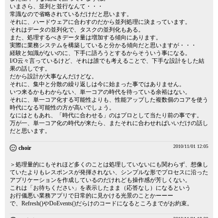
いまさら、並列と並行なんて・・・
常識なので省略されているだけだと思います。
それに、ハードウェアに合わすのだから並列処理に決まっています。
それはデータの並列化で、タスクの並列化もある。
また、処理するべきデータ量は増加する傾向にあります。
実際に業務システムを構築していると分かる傾向だと思いますが・・・
経験と知識がないのに、下手に語ろうとするからそういう事になる。
I/O云々言っているけど、それは誰でも考えることで、下手な設計をした結
果の話しです。
だから設計が大事なんだけどな。
それに、集中と分散の繰り返しは今に始まった事ではありません。
いつ来るかもわからない、単一コアの時代を待っている余裕はない。
それに、単一コア化する可能性よりも、性能アップした複数個のコアを使う
時代になる可能性の方が高いでしょう。
なにはともあれ、「時代に合わせる」のはプロとして当たり前の事です。
万が一、単一コア化の時代が来たら、またそれに合わせればいいだけの話し
だと思います。
2010/11/01 12:05
choir
＞処理量的にもそれほど多くのことは処理していないにも関わらず、想像し
ていたよりもレスポンスが発揮されない、シンプルな形でプロセスに沿った
アプリケーションを作成しているのだけれども操作感が芳しくない。
これは「お待ちください」を表示したまま（応答なし）になるという
お行儀悪い業務アプリで日常的に見かける光景のことかーーー
で、Refresh()やDoEvents()だらけのコードになるところまでがお約束。