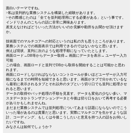
面白いテーマですね。
>私は並列的な業務システムを構築した経験があります。
>その際感じたのは「全てを並列処理用にする必要がある」という事です。
インドリさんのこちらの話に非常に興味あります。
差支えなければどういった方法がいいのか見解や勘所をお聞かせ頂けます
か。
技術面でのマルチコアへの対応というのは私の方も思うところがあります。
業務システムでの画面表示では利用できるのではないかなと思います。
例えば現状、直列に次のような処理手順になっていたとします。
画面ロード→DB等からデーター取得→ 画面にデータを表示→ ユーザー入力
可能
この場合、画面ロードと並列でDBから取得を開始することは可能かと思わ
れます。
画面にロードしなければならないコントロールが多いほどユーザーが入力可
能になるまでの時間を短縮できると思います。画面がタブで分かれているな
ら最初に表示されるタブとそれ以外のタブという切り口でも並列に処理させ
れると思います。
データの取得やバッチ処理の手順を見直す、データも変化の少ない多い、マ
スタデータかトランザクションデータと今後は切り口をおいて再考する必要
がありかもしれませんね。
まだまだ業務システムでは並列処理についてあまり話題にならないのでこう
いった場があるのは貴重だと思います。実際にマルチコアを生かすような設
計、コーディング、もしくは今後こうしたいと意見を持つ人の話をお伺いし
たいですね。
みなさんは如何でしょうか？