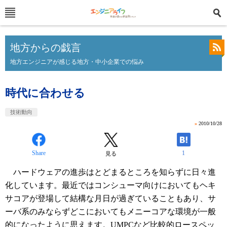
地方からの戯言
地方エンジニアが感じる地方・中小企業での悩み
時代に合わせる
技術動向
»
2010/10/28
Share
1
見る
ハードウェアの進歩はとどまるところを知らずに日々進
化しています。最近ではコンシューマ向けにおいてもヘキ
サコアが登場して結構な月日が過ぎていることもあり、サ
ーバ系のみならずどこにおいてもメニーコアな環境が一般
的になったように思えます。UMPCなど比較的ロースペッ