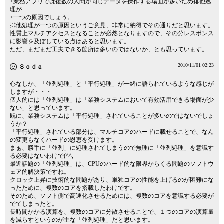
>業務アプリでは複数の人間が同じデータを操作する場面が多いため排他処
理が
>一つの原因でしょう。
排他処理が一つの原因というご意見、非常に納得でその通りだと思います。
性質上マルチアクセスとなることが必然となりますので、その分レスポンス
に影響を及ぼしている点はあると思います。
ただ、まだまだ工夫できる箇所は多いのではないか、とも思っています。
2010/11/01 02:23
Ｓｏｄａ
心なしか、「並列処理」と「平行処理」が一緒に語られているような感じが
しますが・・・
個人的には「並列処理」は「業務システムにおいて有効活用できる場面が少
ない」と思っています。
既に、業務システムは「平行処理」されていることが多いのではないでしょ
うか？
「平行処理」されている部分は、マルチコアのハードに載せることで、なん
の変更もなくハードの恩恵を受けます。
まぁ、勝手に「並列」に処理されてしまうので無理に「並列処理」を意識す
る必要はないわけで(^^;
最近話題の「並列処理」は、CPUのハード的な限界からくる問題のソフトウ
ェア的解決策ですね。
クロック上昇に技術的な問題があり、単独コアの性能を上げるのが困難にな
ったために、複数のコアを搭載したわけです。
そのため、ソフト側で高速化させるためには、複数のコアを意識する必要が
でてしまったと。
長時間かかる演算を、複数のコアに分散させることで、１つのコアの演算量
を減らすというのが主な「並列処理」だと思います。