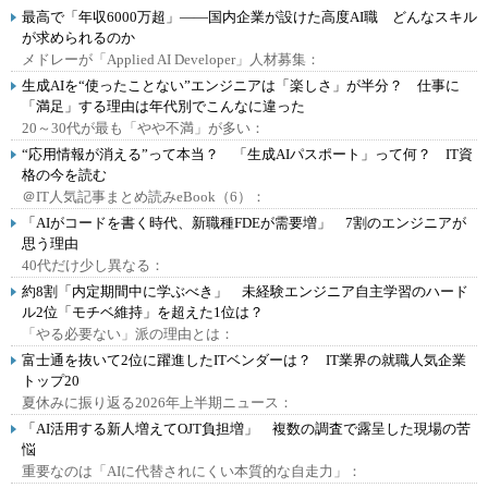
最高で「年収6000万超」――国内企業が設けた高度AI職 どんなスキル
が求められるのか
メドレーが「Applied AI Developer」人材募集：
生成AIを“使ったことない”エンジニアは「楽しさ」が半分？ 仕事に
「満足」する理由は年代別でこんなに違った
20～30代が最も「やや不満」が多い：
“応用情報が消える”って本当？ 「生成AIパスポート」って何？ IT資
格の今を読む
＠IT人気記事まとめ読みeBook（6）：
「AIがコードを書く時代、新職種FDEが需要増」 7割のエンジニアが
思う理由
40代だけ少し異なる：
約8割「内定期間中に学ぶべき」 未経験エンジニア自主学習のハード
ル2位「モチベ維持」を超えた1位は？
「やる必要ない」派の理由とは：
富士通を抜いて2位に躍進したITベンダーは？ IT業界の就職人気企業
トップ20
夏休みに振り返る2026年上半期ニュース：
「AI活用する新人増えてOJT負担増」 複数の調査で露呈した現場の苦
悩
重要なのは「AIに代替されにくい本質的な自走力」：