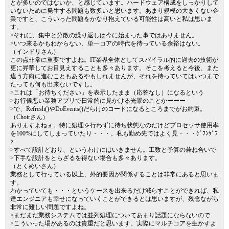
とが多いのではないか、と感じています。ハードウェア構成をしっかりして
いないために発生する問題も数多いと思います。あまり規模の大きくない企
業ですと、こういった問題をかなり抱えている可能性は高いと私は思いま
す。
>それに、集中と分散の繰り返しは今に始まった事ではありません。
>いつ来るかもわからない、単一コアの時代を待っている余裕はない。
（インドリさん）
この点非常に重要ですよね。IT業界全体としてスパイラル的に過去の技術が
更に昇華してお目見えすることも多々あります。そこを考えると今後、また
違う方向に進むこともあるやもしれませんが、それを待っていてはいつまで
たっても何も出来ないですし。
>これは「お待ちください」を表示したまま（応答なし）になるという
>お行儀悪い業務アプリで日常的に見かける光景のことかーーー
>で、Refresh()やDoEvents()だらけのコードになるところまでがお約束。
（Choirさん）
ありますよねぇ。特に処理を行わずに待ち状態なのだけどプロセッサ使用率
を100%にしてしまっていたり・・・。私も勤め先ではよく見・・・ｹﾞﾌﾝｹﾞﾌ
ﾝ
>すべて設計どおり、というわけにはいきません。工数と予算の兼ね合いで
>下手な設計をとらざるを得ない場合も多々あります。
（とくめいさん）
業務として行っている以上、外的要因が関係することは非常にあると思いま
す。
わかっていても・・・というケースを出来るだけ減らすことができれば、私
達エンジニアも幸せになっていくことができるとは思いますが、残念ながら
非常に難しい問題ですよね。
>まだまだ業務システムでは並列処理についてあまり話題にならないので
>こういった場があるのは貴重だと思います。実際にマルチコアを生かすよ