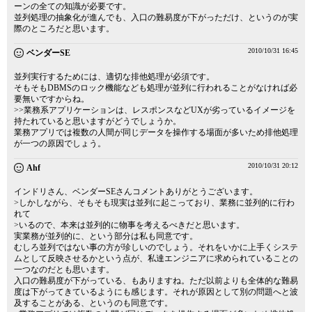
ーンの全ての知識が必要です。
並列処理の抽象化が進んでも、入口の難易度が下がっただけ、というのが実
際のところだと思います。
2010/10/31 16:45
ベンダーSE
並列実行するためには、適切な排他処理が必須です。
そもそもDBMSのロック機能なども処理が並列に行われることがなければ必
要無いですからね。
>>業務系アプリケーションは、レスポンスなどUXが劣っているイメージを
持たれていると思いますがどうでしょうか。
業務アプリでは複数の人間が同じデータを操作する場面が多いため排他処理
が一つの原因でしょう。
2010/10/31 20:12
Ahf
インドリさん、ベンダーSEさんコメントありがとうございます。
>しかしながら、そもそも現実は並列に起こっており、業務に並列的に行わ
れて
>いるので、本来は並列的に物事を考えるべきだと思います。
実業務が並列的に、という部分は私も同意です。
むしろ並列ではない事の方が珍しいのでしょう。それをいかに上手くシステ
ムとして反映させるかという点が、私達エンジニアに求められていることの
一つなのだとも思います。
入口の難易度が下がっている、もありますね。ただ以前よりも全体的な難易
度は下がってきているようにも感じます。それが原因として別の問題へと波
及することがある、というのも同意です。