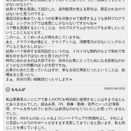
がないかなと(^^;
結局コア数を意識して設計した、並列処理が使える部分は、限定されるので
はないかと思うのですよ。
最近注目を集めている１つの仕事を分散させて処理するような並列プログラ
ムは、シングルコアでは改悪にしかならないですからねｗ
コア数を意識するということは、そのプログラムがそのコアを占有したいと
いうことにもなります。
このへん、とくめいさんが例を出していますね。
あと、クラウド化が進むと、クライアントは、消費電力が少ないシングルコ
アにもどるかもしれない・・・
結局ハード依存する並列設計というのは、イロイロな制約のもとで初めて性
能を出せるのではないかと思うわけです。
時代に合わせるのは大切ですが、自分のお客にとってためになる技術なのか
どうかなどの判断のほうが大切ですね。
お客のためだと思っていたはずが、単なる自己満足だったということは、結
構あると思ったり。
まぁ、自分の苦い経験談だったりしますｗ
2010/11/04 19:55
ももんが
私は業務系エンジニアで多くのCPUを明示的に使用することは今までほとん
どありませんでした。組込み系、OS、画像・動画・音声といった計算処
理、ゲームを作られている方には必須なのかなぐらいにしか思っていません
でした。
ですが、Ahfさんのおっしゃるようにハードウェアの性能向上し、それによ
り言語レベルでのサポートがますます充実してきていると思います。私も同
じことを感じていました。