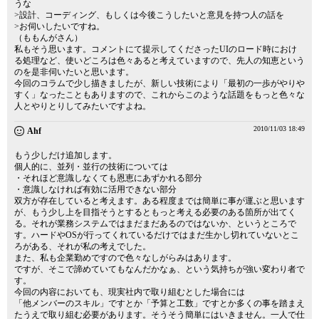
うな
>設計、コーディング、もしくは今後こうしたいと意見を持つ人の話を
>お伺いしたいですね。
（ももんがさん）
私もそう思います。コメントにて提示してくださったUIのロード時におけ
る処理など、使いどころは色々あると考えていますので、先人の知恵という
のを是非伺いたいと思います。
今回のコラムで少し描きましたが、新しい技術により「最初の一歩がやりや
すく」なったこともありますので、これからこのような話題をもっと色々な
人とやりとりしてみたいですよね。
2010/11/03 18:49
Ahf
もう少しだけ追加します。
個人的に、並列・並行の技術については
・それほど意識しなくても恩恵にあずかれる部分
・意識しなければ有効に活用できない部分
双方が存在していると考えます。ある程度までは簡単に事が運ぶと思います
が、もう少し上を目指そうとするともっと考える必要のある箇所が出てく
る。それが業務システムではまだまだあるのではないか、というところで
す。ハードやOSが行ってくれているだけではまだ生かし切れていないとこ
ろがある、それが私の考えでした。
また、私も企業勤めですので色々なしがらみはあります。
ですが、そこで諦めていてもなんだかなぁ、という気持ちが強い変わり者で
す。
今回の内容においても、現実社内で取り組むとした場合には
「他メンバーのスキル」ですとか「予算と工数」ですとか多くの事を踏まえ
たうえで取り組む必要があります。そうそう簡単にはいきません。一人で仕