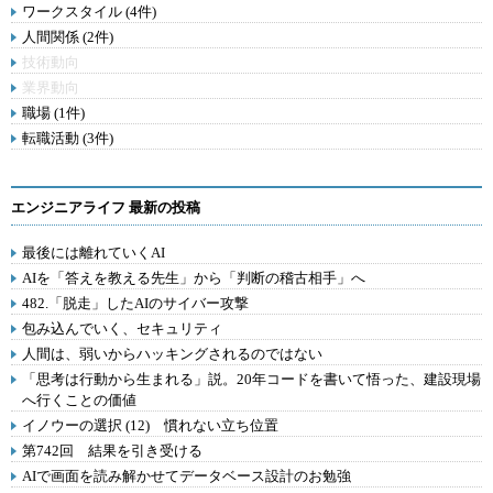
ワークスタイル (4件)
人間関係 (2件)
技術動向
業界動向
職場 (1件)
転職活動 (3件)
エンジニアライフ 最新の投稿
最後には離れていくAI
AIを「答えを教える先生」から「判断の稽古相手」へ
482.「脱走」したAIのサイバー攻撃
包み込んでいく、セキュリティ
人間は、弱いからハッキングされるのではない
「思考は行動から生まれる」説。20年コードを書いて悟った、建設現場
へ行くことの価値
イノウーの選択 (12) 慣れない立ち位置
第742回 結果を引き受ける
AIで画面を読み解かせてデータベース設計のお勉強