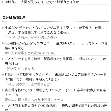
AI時代に、人間が失ってはいけない判断力とは何か
自分研 新着記事
生成AIを“使ったことない”エンジニアは「楽しさ」が半分？ 仕事に
「満足」する理由は年代別でこんなに違った
20～30代が最も「やや不満」が多い：
“応用情報が消える”って本当？ 「生成AIパスポート」って何？ IT資
格の今を読む
＠IT人気記事まとめ読みeBook（6）：
「AIがコードを書く時代、新職種FDEが需要増」 7割のエンジニアが
思う理由
40代だけ少し異なる：
約8割「内定期間中に学ぶべき」 未経験エンジニア自主学習のハード
ル2位「モチベ維持」を超えた1位は？
「やる必要ない」派の理由とは：
富士通を抜いて2位に躍進したITベンダーは？ IT業界の就職人気企業
トップ20
夏休みに振り返る2026年上半期ニュース：
「AI活用する新人増えてOJT負担増」 複数の調査で露呈した現場の苦
悩