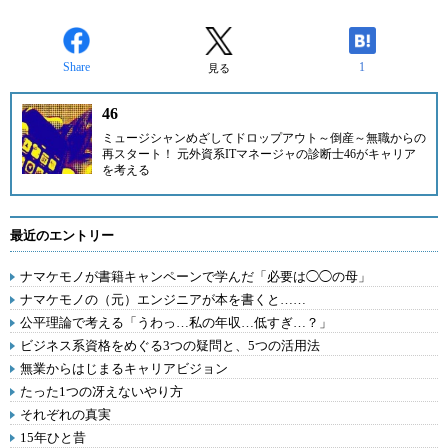
Share
1
見る
46
ミュージシャンめざしてドロップアウト～倒産～無職からの
再スタート！ 元外資系ITマネージャの診断士
46
がキャリア
を考える
最近のエントリー
ナマケモノが書籍キャンペーンで学んだ「必要は◯◯の母」
ナマケモノの（元）エンジニアが本を書くと……
公平理論で考える「うわっ…私の年収…低すぎ…？」
ビジネス系資格をめぐる3つの疑問と、5つの活用法
無業からはじまるキャリアビジョン
たった1つの冴えないやり方
それぞれの真実
15年ひと昔