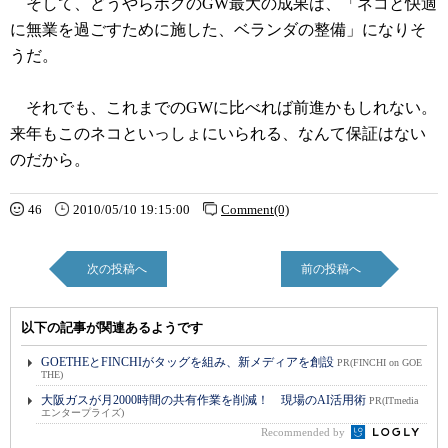
そして、どうやらボクのGW最大の成果は、「ネコと快適
に無業を過ごすために施した、ベランダの整備」になりそ
うだ。
それでも、これまでのGWに比べれば前進かもしれない。
来年もこのネコといっしょにいられる、なんて保証はない
のだから。
46
2010/05/10 19:15:00
Comment(0)
次の投稿へ
前の投稿へ
以下の記事が関連あるようです
GOETHEとFINCHIがタッグを組み、新メディアを創設
PR(FINCHI on GOE
THE)
大阪ガスが月2000時間の共有作業を削減！ 現場のAI活用術
PR(ITmedia
エンタープライズ)
Recommended by