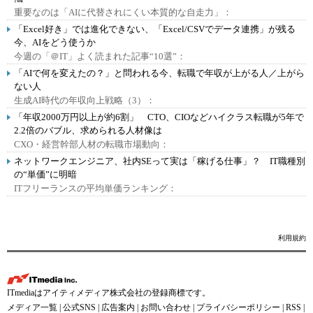
重要なのは「AIに代替されにくい本質的な自走力」：
「Excel好き」では進化できない、「Excel/CSVでデータ連携」が残る
今、AIをどう使うか
今週の「＠IT」よく読まれた記事“10選”：
「AIで何を変えたの？」と問われる今、転職で年収が上がる人／上がら
ない人
生成AI時代の年収向上戦略（3）：
「年収2000万円以上が約6割」 CTO、CIOなどハイクラス転職が5年で
2.2倍のバブル、求められる人材像は
CXO・経営幹部人材の転職市場動向：
ネットワークエンジニア、社内SEって実は「稼げる仕事」？ IT職種別
の“単価”に明暗
ITフリーランスの平均単価ランキング：
利用規約
ITmediaはアイティメディア株式会社の登録商標です。
メディア一覧
|
公式SNS
|
広告案内
|
お問い合わせ
|
プライバシーポリシー
|
RSS
|