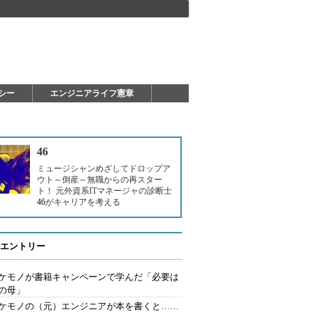
シー
エンジニアライフ憲章
46
ミュージシャンめざしてドロップア
ウト～倒産～無職からの再スター
ト！ 元外資系ITマネージャの診断士
46
がキャリアを考える
エントリー
ケモノが書籍キャンペーンで学んだ「必要は
の母」
ケモノの（元）エンジニアが本を書くと……