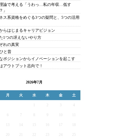
理論で考える「うわっ…私の年収…低す
？」
ネス系資格をめぐる3つの疑問と、5つの活用
からはじまるキャリアビジョン
た1つの冴えないやり方
ぞれの真実
年ひと昔
なポジションからイノベーションを起こす
はアウトプット志向で！
2026年7月
月
火
水
木
金
土
1
2
3
4
6
7
8
9
10
11
13
14
15
16
17
18
20
21
22
23
24
25