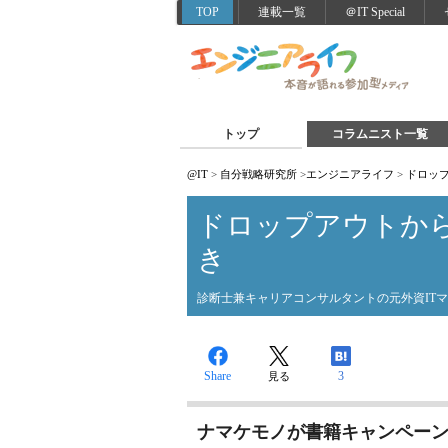
TOP
連載一覧
＠IT Special
トップ
コラムニスト一覧
@IT
>
自分戦略研究所
>
エンジニアライフ
>
ドロッ
ドロップアウトか
き
診断士兼キャリアコンサルタントの元外資IT
Share
3
見る
ナマケモノが書籍キャンペー