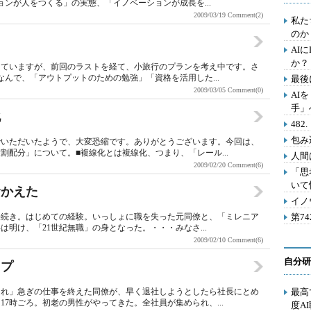
ンが人をつくる」の実態、「イノベーションが成長を...
2009/03/19
Comment(2)
私た
のか
AI
か？
っていますが、前回のラストを経て、小旅行のプランを考え中です。さ
んで、「アウトプットのための勉強」「資格を活用した...
最後
2009/03/05
Comment(0)
AI
手」
化
48
包み
でいただいたようで、大変恐縮です。ありがとうございます。今回は、
配分」について。■複線化とは複線化、つまり、「レール...
人間
2009/02/20
Comment(6)
「思
いて
むかえた
イノ
の手続き。はじめての経験。いっしょに職を失った元同僚と、「ミレニア
第7
明け、「21世紀無職」の身となった。・・・みなさ...
2009/02/10
Comment(6)
自分研
ップ
くれ」急ぎの仕事を終えた同僚が、早く退社しようとしたら社長にとめ
最高
7時ごろ。初老の男性がやってきた。全社員が集められ、...
度A