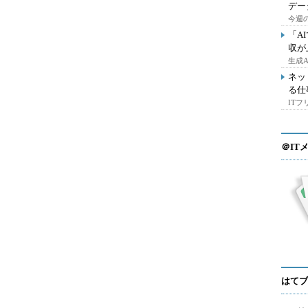
デー
今週の
「A
収が
生成
ネッ
る仕
IT
＠IT
はてブ