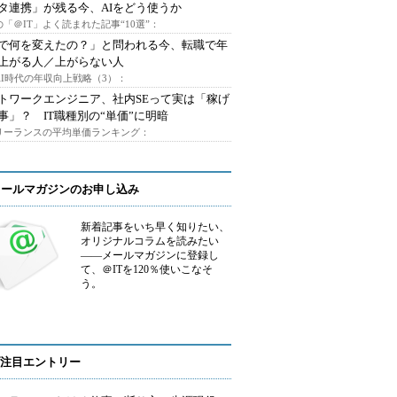
タ連携」が残る今、AIをどう使うか
「＠IT」よく読まれた記事“10選”：
Iで何を変えたの？」と問われる今、転職で年
上がる人／上がらない人
AI時代の年収向上戦略（3）：
トワークエンジニア、社内SEって実は「稼げ
事」？ IT職種別の“単価”に明暗
フリーランスの平均単価ランキング：
メールマガジンのお申し込み
新着記事をいち早く知りたい、
オリジナルコラムを読みたい
――メールマガジンに登録し
て、＠ITを120％使いこなそ
う。
注目エントリー