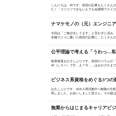
こんにちは、46です。前回の記事もたくさん
た！「コツコツできない人でも短期間でスイス
ナマケモノの（元）エンジニ
今回は「ご無沙汰してます」と言わずに済み、
至極マジメに書いた前回の記事に、たくさんの
公平理論で考える「うわっ…
毎度毎度おひさしぶりです。前回のコラムが
46（しろー）です。え？今……はおかげさまで
ビジネス系資格をめぐる3つの
お久しぶりです。46＠人間活動中≒無職の方
現しました。お会いしました皆さん、その節は
無業からはじまるキャリアビ