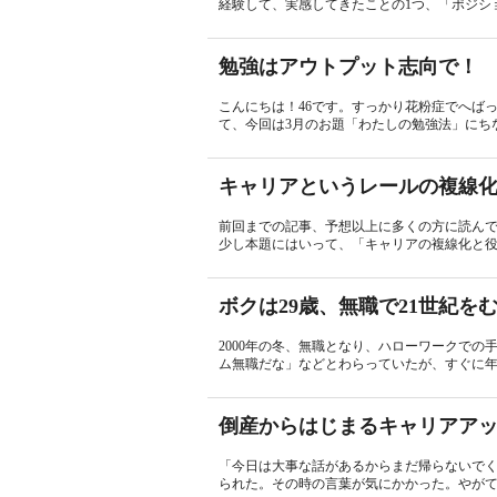
経験して、実感してきたことの1つ、「ポジショ
勉強はアウトプット志向で！
こんにちは！46です。すっかり花粉症でへば
て、今回は3月のお題「わたしの勉強法」にちな
キャリアというレールの複線
前回までの記事、予想以上に多くの方に読ん
少し本題にはいって、「キャリアの複線化と役割
ボクは29歳、無職で21世紀を
2000年の冬、無職となり、ハローワークで
ム無職だな」などとわらっていたが、すぐに年は
倒産からはじまるキャリアア
「今日は大事な話があるからまだ帰らないで
られた。その時の言葉が気にかかった。やがて1