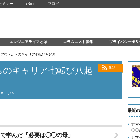
セミナー
eBook
ブログ
エンジニアライフとは
コラムニスト募集
プライバシーポリ
プアウトからのキャリア七転び八起き
らのキャリア七転び八起
RSS
マネージャー
最近の
ナマ
◯◯
ンで学んだ「必要は◯◯の母」
ナマ