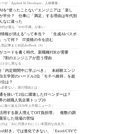
ーが「Applied AI Developer」人材募集：
AIを“使ったことない”エンジニアは「楽し
が半分？ 仕事に「満足」する理由は年代別
んなに違った
～30代が最も「やや不満」が多い：
用情報が消える”って本当？ 「生成AIパスポ
」って何？ IT資格の今を読む
人気記事まとめ読みeBook（6）：
Iがコードを書く時代、新職種FDEが需要
 7割のエンジニアが思う理由
代だけ少し異なる：
割「内定期間中に学ぶべき」 未経験エンジ
自主学習のハードル2位「モチベ維持」を超
1位は？
る必要ない」派の理由とは：
通を抜いて2位に躍進したITベンダーは？
業界の就職人気企業トップ20
みに振り返る2026年上半期ニュース：
I活用する新人増えてOJT負担増」 複数の調
露呈した現場の苦悩
なのは「AIに代替されにくい本質的な自走力」：
xcel好き」では進化できない、「Excel/CSVで