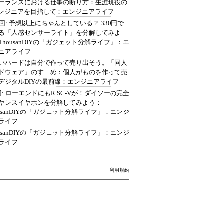
ーランスにおける仕事の断り方：生涯現役の
エンジニアを目指して：エンジニアライフ
2回: 予想以上にちゃんとしている？ 330円で
る「人感センサーライト」を分解してみよ
ThousanDIYの「ガジェット分解ライフ」：エ
ニアライフ
いハードは自分で作って売り出そう。「同人
ドウェア」のすゝめ：個人がものを作って売
デジタルDIYの最前線：エンジニアライフ
回: ローエンドにもRISC-Vが！ダイソーの完全
ヤレスイヤホンを分解してみよう：
ousanDIYの「ガジェット分解ライフ」：エンジ
ライフ
ousanDIYの「ガジェット分解ライフ」：エンジ
ライフ
利用規約