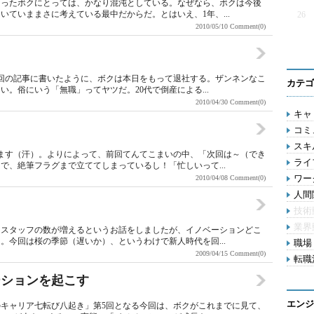
なったボクにとっては、かなり混沌としている。なぜなら、ボクは今後
ていままさに考えている最中だからだ。とはいえ、1年、...
26
2010/05/10
Comment(0)
前回の記事に書いたように、ボクは本日をもって退社する。ザンネンなこ
カテゴ
。俗にいう「無職」ってヤツだ。20代で倒産による...
2010/04/30
Comment(0)
キャリ
コミ
スキル
ます（汗）。よりによって、前回てんてこまいの中、「次回は～（でき
ライ
で、絶筆フラグまで立ててしまっているし！「忙しいって...
ワー
2010/04/08
Comment(0)
人間関
技術
業界
るスタッフの数が増えるというお話をしましたが、イノベーションどこ
。今回は桜の季節（遅いか）、というわけで新人時代を回...
職場 
2009/04/15
Comment(0)
転職活
ーションを起こす
エンジ
のキャリア七転び八起き」第5回となる今回は、ボクがこれまでに見て、