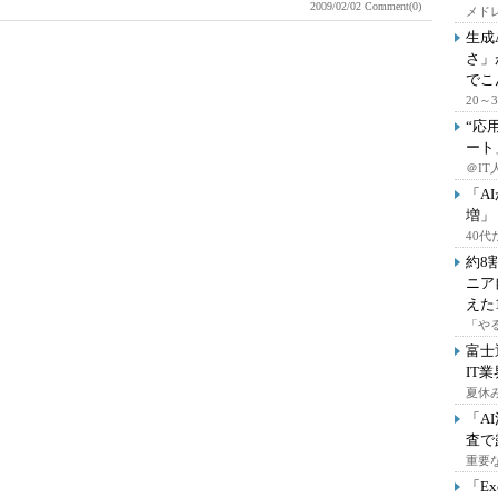
2009/02/02
Comment(0)
メドレ
生成
さ」
でこ
20
“応
ート
＠IT
「A
増」
40
約8
ニア
えた
「や
富士
IT
夏休
「A
査で
重要
「E