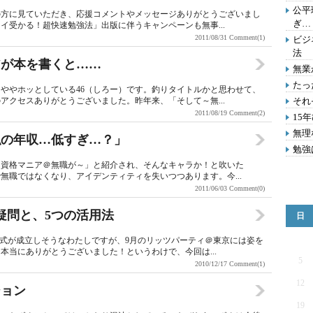
公平
の方に見ていただき、応援コメントやメッセージありがとうございまし
ぎ…
イ受かる！超快速勉強法」出版に伴うキャンペーンも無事...
2011/08/31
Comment(1)
ビジ
法
アが本を書くと……
無業
たっ
ややホッとしている46（しろー）です。釣りタイトルかと思わせて、
アクセスありがとうございました。昨年来、「そして～無...
それ
2011/08/19
Comment(2)
15
無理
私の年収…低すぎ…？」
勉強
「資格マニア＠無職が～」と紹介され、そんなキャラか！と吹いた
無職ではなくなり、アイデンティティを失いつつあります。今...
2011/06/03
Comment(0)
疑問と、5つの活用法
日
程式が成立しそうなわたしですが、9月のリッツパーティ＠東京には姿を
本当にありがとうございました！というわけで、今回は...
5
2010/12/17
Comment(1)
12
ジョン
19