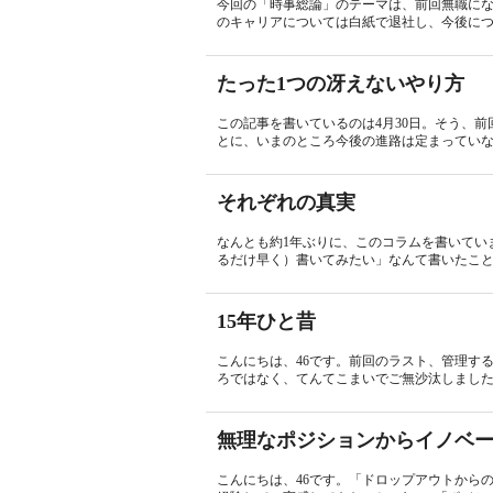
今回の「時事総論」のテーマは、前回無職に
のキャリアについては白紙で退社し、今後につい
たった1つの冴えないやり方
この記事を書いているのは4月30日。そう、
とに、いまのところ今後の進路は定まっていない
それぞれの真実
なんとも約1年ぶりに、このコラムを書いてい
るだけ早く）書いてみたい」なんて書いたこと
15年ひと昔
こんにちは、46です。前回のラスト、管理す
ろではなく、てんてこまいでご無沙汰しました
無理なポジションからイノベ
こんにちは、46です。「ドロップアウトから