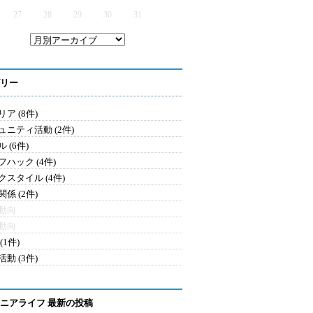
27
28
29
30
31
リー
ア (8件)
ュニティ活動 (2件)
 (6件)
フハック (4件)
クスタイル (4件)
係 (2件)
動向
動向
(1件)
動 (3件)
ニアライフ 最新の投稿