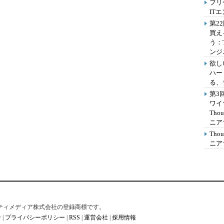
フリ
IT
第2
買え
う：
ンジ
欲し
ハー
る、
第3
ワイ
Th
ニア
Th
ニア
はアイティメディア株式会社の登録商標です。
せ
|
プライバシーポリシー
|
RSS
|
運営会社
|
採用情報