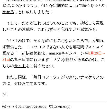
壁にぶつかりつつも、何とか定期的にtwitterで
順位をつぶや
かせる
ことに成功しました！
そして、たかがこれっぽっちのことでも、挑戦して実現
したことの達成感。これはずっと忘れていた感覚かも。
というわけで、そんな誰にも見えないところで、人知れ
ず苦労した、「コツコツできない人でも短期間でスイスイ
受かる！ 超快速勉強法」amazonキャンペーンを
8月29日～
31日
の丸三日間に行います！ どんな特典があるのかは、こ
ちらの
サイト
をご覧ください。
わたし同様、「毎日コツコツ」ができないナマケモノの
方に、ぜひおすすめです。
46
46
2011/08/19 21:25:09
Comment(2)