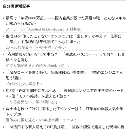
自分研 新着記事
最高で「年収6000万超」――国内企業が設けた高度AI職 どんなスキル
が求められるのか
メドレーが「Applied AI Developer」人材募集：
生成AIを“使ったことない”エンジニアは「楽しさ」が半分？ 仕事に
「満足」する理由は年代別でこんなに違った
20～30代が最も「やや不満」が多い：
“応用情報が消える”って本当？ 「生成AIパスポート」って何？ IT資
格の今を読む
＠IT人気記事まとめ読みeBook（6）：
「AIがコードを書く時代、新職種FDEが需要増」 7割のエンジニアが
思う理由
40代だけ少し異なる：
約8割「内定期間中に学ぶべき」 未経験エンジニア自主学習のハード
ル2位「モチベ維持」を超えた1位は？
「やる必要ない」派の理由とは：
富士通を抜いて2位に躍進したITベンダーは？ IT業界の就職人気企業
トップ20
夏休みに振り返る2026年上半期ニュース：
「AI活用する新人増えてOJT負担増」 複数の調査で露呈した現場の苦