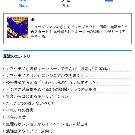
Share
1
見る
46
ミュージシャンめざしてドロップアウト～倒産～無職からの
再スタート！ 元外資系ITマネージャの診断士
46
がキャリア
を考える
最近のエントリー
ナマケモノが書籍キャンペーンで学んだ「必要は◯◯の母」
ナマケモノの（元）エンジニアが本を書くと……
公平理論で考える「うわっ…私の年収…低すぎ…？」
ビジネス系資格をめぐる3つの疑問と、5つの活用法
無業からはじまるキャリアビジョン
たった1つの冴えないやり方
それぞれの真実
15年ひと昔
無理なポジションからイノベーションを起こす
勉強はアウトプット志向で！