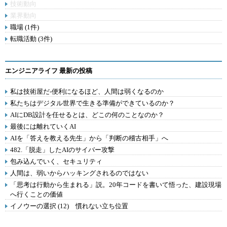
技術動向
業界動向
職場 (1件)
転職活動 (3件)
エンジニアライフ 最新の投稿
私は技術屋だ-便利になるほど、人間は弱くなるのか
私たちはデジタル世界で生きる準備ができているのか？
AIにDB設計を任せるとは、どこの何のことなのか？
最後には離れていくAI
AIを「答えを教える先生」から「判断の稽古相手」へ
482.「脱走」したAIのサイバー攻撃
包み込んでいく、セキュリティ
人間は、弱いからハッキングされるのではない
「思考は行動から生まれる」説。20年コードを書いて悟った、建設現場
へ行くことの価値
イノウーの選択 (12) 慣れない立ち位置