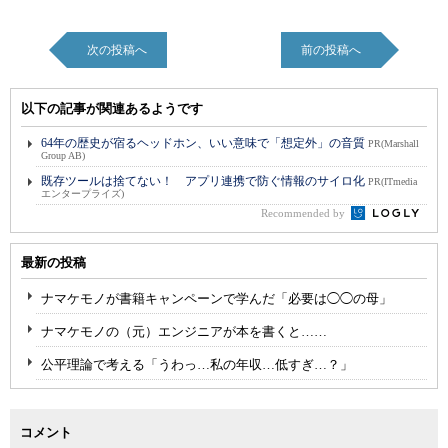
次の投稿へ
前の投稿へ
以下の記事が関連あるようです
64年の歴史が宿るヘッドホン、いい意味で「想定外」の音質
PR(Marshall
Group AB)
既存ツールは捨てない！ アプリ連携で防ぐ情報のサイロ化
PR(ITmedia
エンタープライズ)
Recommended by
最新の投稿
ナマケモノが書籍キャンペーンで学んだ「必要は◯◯の母」
ナマケモノの（元）エンジニアが本を書くと……
公平理論で考える「うわっ…私の年収…低すぎ…？」
コメント