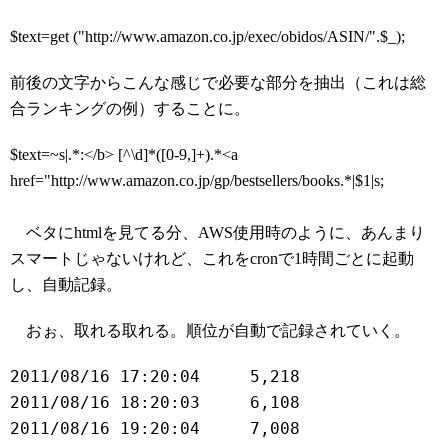
$text=get ("http://www.amazon.co.jp/exec/obidos/ASIN/".$_);
前後の文字からこんな感じで必要な部分を抽出（これは総
合ランキングの例）することに。
$text=~s|.*:</b> [^\d]*([0-9,]+).*<a
href="http://www.amazon.co.jp/gp/bestsellers/books.*|$1|s;
ベタにhtmlを見てる分、AWS使用時のように、あんまり
スマートじゃないけれど、これをcronで1時間ごとに起動
し、自動記録。
おぉ、取れる取れる。順位が自動で記録されていく。
2011/08/16 17:20:04	5,218

2011/08/16 18:20:03	6,108

2011/08/16 19:20:04	7,008
