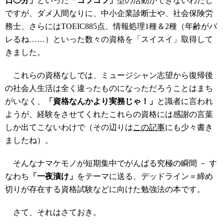
日◯分」
といった
「コツコツ」
型の活動ができないわたし
ですが、ダメ人間なりに、中小企業診断士や、社会保険労
務士、さらにはTOEIC885点、情報処理1種＆2種（年齢がバ
レるね……）といった数々の資格を「スイスイ」取得して
きました。
これらの資格なしでは、ミュージシャン志望から復帰後
の社会人生活は全く違ったものになっただろうことはまち
がいなく、
「資格なんかより実務じゃ！」
と識者に言われ
ようが、経験をさせてくれたこれらの資格には感謝の言葉
しか出てこないわけで（その辺りは
この記事
にも少々書き
ましたね）。
そんなナマケモノが短期集中でがんばる究極の瞬間 － す
なわち
「一夜漬け」
をテーマに送る、デッドライン＝締め
切りが存在する資格試験などに向けた勉強法の本です。
さて、それはさておき。