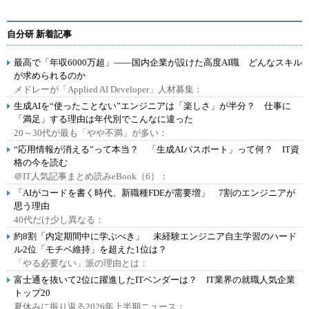
自分研 新着記事
最高で「年収6000万超」――国内企業が設けた高度AI職 どんなスキル
が求められるのか
メドレーが「Applied AI Developer」人材募集：
生成AIを“使ったことない”エンジニアは「楽しさ」が半分？ 仕事に
「満足」する理由は年代別でこんなに違った
20～30代が最も「やや不満」が多い：
“応用情報が消える”って本当？ 「生成AIパスポート」って何？ IT資
格の今を読む
＠IT人気記事まとめ読みeBook（6）：
「AIがコードを書く時代、新職種FDEが需要増」 7割のエンジニアが
思う理由
40代だけ少し異なる：
約8割「内定期間中に学ぶべき」 未経験エンジニア自主学習のハード
ル2位「モチベ維持」を超えた1位は？
「やる必要ない」派の理由とは：
富士通を抜いて2位に躍進したITベンダーは？ IT業界の就職人気企業
トップ20
夏休みに振り返る2026年上半期ニュース：