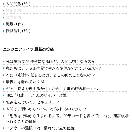
人間関係 (2件)
技術動向
業界動向
職場 (1件)
転職活動 (3件)
エンジニアライフ 最新の投稿
私は技術屋だ-便利になるほど、人間は弱くなるのか
私たちはデジタル世界で生きる準備ができているのか？
AIにDB設計を任せるとは、どこの何のことなのか？
最後には離れていくAI
AIを「答えを教える先生」から「判断の稽古相手」へ
482.「脱走」したAIのサイバー攻撃
包み込んでいく、セキュリティ
人間は、弱いからハッキングされるのではない
「思考は行動から生まれる」説。20年コードを書いて悟った、建設現場
へ行くことの価値
イノウーの選択 (12) 慣れない立ち位置