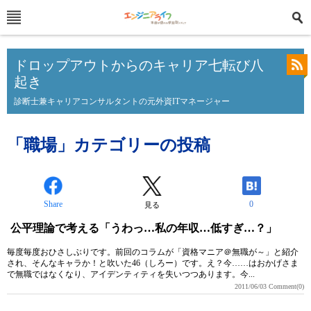
ドロップアウトからのキャリア七転び八
起き
診断士兼キャリアコンサルタントの元外資ITマネージャー
「職場」カテゴリーの投稿
Share
0
見る
公平理論で考える「うわっ…私の年収…低すぎ…？」
毎度毎度おひさしぶりです。前回のコラムが「資格マニア＠無職が～」と紹介
され、そんなキャラか！と吹いた46（しろー）です。え？今……はおかげさま
で無職ではなくなり、アイデンティティを失いつつあります。今...
2011/06/03
Comment(0)