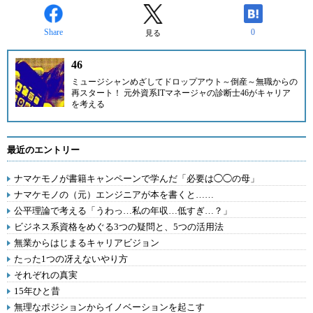
Share
0
見る
46
ミュージシャンめざしてドロップアウト～倒産～無職からの
再スタート！ 元外資系ITマネージャの診断士
46
がキャリア
を考える
最近のエントリー
ナマケモノが書籍キャンペーンで学んだ「必要は◯◯の母」
ナマケモノの（元）エンジニアが本を書くと……
公平理論で考える「うわっ…私の年収…低すぎ…？」
ビジネス系資格をめぐる3つの疑問と、5つの活用法
無業からはじまるキャリアビジョン
たった1つの冴えないやり方
それぞれの真実
15年ひと昔
無理なポジションからイノベーションを起こす