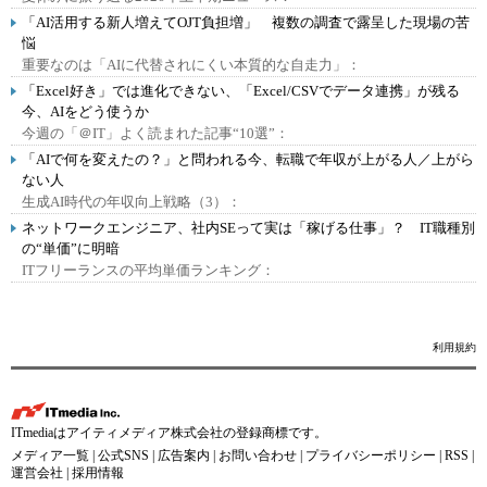
「AI活用する新人増えてOJT負担増」 複数の調査で露呈した現場の苦
悩
重要なのは「AIに代替されにくい本質的な自走力」：
「Excel好き」では進化できない、「Excel/CSVでデータ連携」が残る
今、AIをどう使うか
今週の「＠IT」よく読まれた記事“10選”：
「AIで何を変えたの？」と問われる今、転職で年収が上がる人／上がら
ない人
生成AI時代の年収向上戦略（3）：
ネットワークエンジニア、社内SEって実は「稼げる仕事」？ IT職種別
の“単価”に明暗
ITフリーランスの平均単価ランキング：
利用規約
ITmediaはアイティメディア株式会社の登録商標です。
メディア一覧
|
公式SNS
|
広告案内
|
お問い合わせ
|
プライバシーポリシー
|
RSS
|
運営会社
|
採用情報