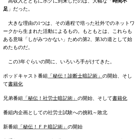
高収入とともにボクに到来したのは、大幅な「
時間不
足
」だった。
大きな理由の1つは、その過程で培った社外でのネットワ
ークから生まれた活動によるもの。もともとは、これらも
ある意味「しがみつかない」ための第2、第3の道として始
めたものだ。
この3年ぐらいの間に、いろいろ手がけてきた。
ポッドキャスト番組
「秘伝！診断士暗記術」
の開始、そし
て
書籍化
兄弟番組
「秘伝！社労士暗記術」
の開始、そして
書籍化
番組内企画としての社労士試験への挑戦～敗北
新番組
「秘伝！ＦＰ暗記術」
の開始