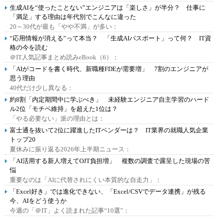
生成AIを“使ったことない”エンジニアは「楽しさ」が半分？ 仕事に
「満足」する理由は年代別でこんなに違った
20～30代が最も「やや不満」が多い：
“応用情報が消える”って本当？ 「生成AIパスポート」って何？ IT資
格の今を読む
＠IT人気記事まとめ読みeBook（6）：
「AIがコードを書く時代、新職種FDEが需要増」 7割のエンジニアが
思う理由
40代だけ少し異なる：
約8割「内定期間中に学ぶべき」 未経験エンジニア自主学習のハード
ル2位「モチベ維持」を超えた1位は？
「やる必要ない」派の理由とは：
富士通を抜いて2位に躍進したITベンダーは？ IT業界の就職人気企業
トップ20
夏休みに振り返る2026年上半期ニュース：
「AI活用する新人増えてOJT負担増」 複数の調査で露呈した現場の苦
悩
重要なのは「AIに代替されにくい本質的な自走力」：
「Excel好き」では進化できない、「Excel/CSVでデータ連携」が残る
今、AIをどう使うか
今週の「＠IT」よく読まれた記事“10選”：