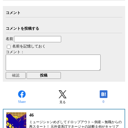
コメント
コメントを投稿する
名前
名前を記憶しておく
コメント：
Share
0
見る
46
ミュージシャンめざしてドロップアウト～倒産～無職からの
再スタート！ 元外資系ITマネージャの診断士
46
がキャリア