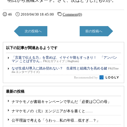
明日から無職スタート。さて、次はどうしたものか。
46
2010/04/30 18:45:00
Comment(0)
次の投稿へ
前の投稿へ
以下の記事が関連あるようです
「言葉で伝える力」を育めば、イヤイヤ期もすっきり！ 「アンパン
マン ことばずかん...
PR(セガフェイブ｜HugKum)
なぜ生成AI導入に踏み切れない？ 生産性と組織力を高める鍵
PR(ITme
dia エンタープライズ)
Recommended by
最新の投稿
ナマケモノが書籍キャンペーンで学んだ「必要は◯◯の母」
ナマケモノの（元）エンジニアが本を書くと……
公平理論で考える「うわっ…私の年収…低すぎ…？」