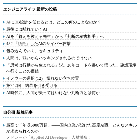
エンジニアライフ 最新の投稿
AIにDB設計を任せるとは、どこの何のことなのか？
最後には離れていくAI
AIを「答えを教える先生」から「判断の稽古相手」へ
482.「脱走」したAIのサイバー攻撃
包み込んでいく、セキュリティ
人間は、弱いからハッキングされるのではない
「思考は行動から生まれる」説。20年コードを書いて悟った、建設現場
へ行くことの価値
イノウーの選択 (12) 慣れない立ち位置
第742回 結果を引き受ける
AI時代に、人間が失ってはいけない判断力とは何か
自分研 新着記事
最高で「年収6000万超」――国内企業が設けた高度AI職 どんなスキル
が求められるのか
メドレーが「Applied AI Developer」人材募集：