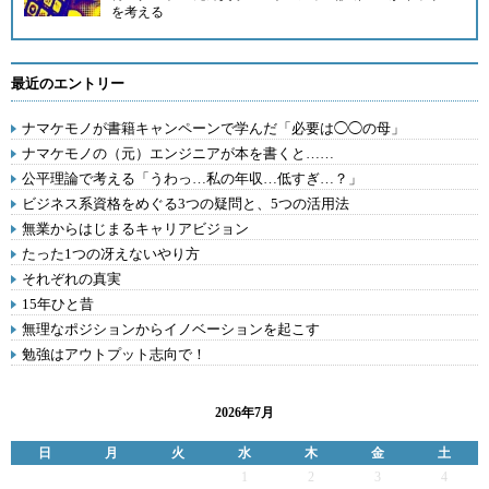
を考える
最近のエントリー
ナマケモノが書籍キャンペーンで学んだ「必要は◯◯の母」
ナマケモノの（元）エンジニアが本を書くと……
公平理論で考える「うわっ…私の年収…低すぎ…？」
ビジネス系資格をめぐる3つの疑問と、5つの活用法
無業からはじまるキャリアビジョン
たった1つの冴えないやり方
それぞれの真実
15年ひと昔
無理なポジションからイノベーションを起こす
勉強はアウトプット志向で！
2026年7月
日
月
火
水
木
金
土
1
2
3
4