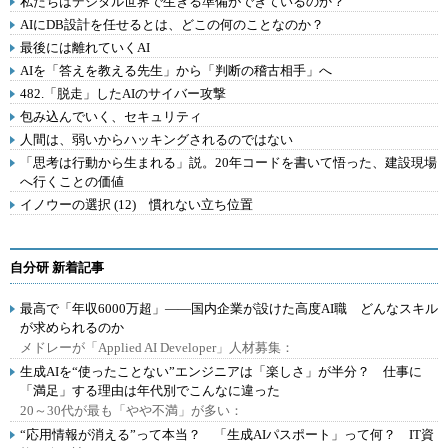
私たちはデジタル世界で生きる準備ができているのか？
AIにDB設計を任せるとは、どこの何のことなのか？
最後には離れていくAI
AIを「答えを教える先生」から「判断の稽古相手」へ
482.「脱走」したAIのサイバー攻撃
包み込んでいく、セキュリティ
人間は、弱いからハッキングされるのではない
「思考は行動から生まれる」説。20年コードを書いて悟った、建設現場
へ行くことの価値
イノウーの選択 (12) 慣れない立ち位置
自分研 新着記事
最高で「年収6000万超」――国内企業が設けた高度AI職 どんなスキル
が求められるのか
メドレーが「Applied AI Developer」人材募集：
生成AIを“使ったことない”エンジニアは「楽しさ」が半分？ 仕事に
「満足」する理由は年代別でこんなに違った
20～30代が最も「やや不満」が多い：
“応用情報が消える”って本当？ 「生成AIパスポート」って何？ IT資