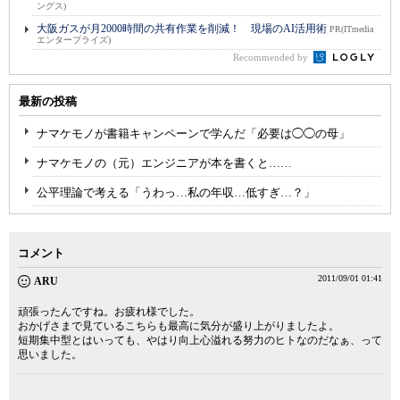
ングス)
大阪ガスが月2000時間の共有作業を削減！ 現場のAI活用術
PR(ITmedia
エンタープライズ)
Recommended by
最新の投稿
ナマケモノが書籍キャンペーンで学んだ「必要は◯◯の母」
ナマケモノの（元）エンジニアが本を書くと……
公平理論で考える「うわっ…私の年収…低すぎ…？」
コメント
2011/09/01 01:41
ARU
頑張ったんですね。お疲れ様でした。
おかげさまで見ているこちらも最高に気分が盛り上がりましたよ。
短期集中型とはいっても、やはり向上心溢れる努力のヒトなのだなぁ、って
思いました。