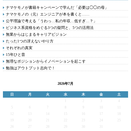
ナマケモノが書籍キャンペーンで学んだ「必要は◯◯の母」
ナマケモノの（元）エンジニアが本を書くと……
公平理論で考える「うわっ…私の年収…低すぎ…？」
ビジネス系資格をめぐる3つの疑問と、5つの活用法
無業からはじまるキャリアビジョン
たった1つの冴えないやり方
それぞれの真実
15年ひと昔
無理なポジションからイノベーションを起こす
勉強はアウトプット志向で！
2026年7月
日
月
火
水
木
金
土
1
2
3
4
5
6
7
8
9
10
11
12
13
14
15
16
17
18
19
20
21
22
23
24
25
26
27
28
29
30
31