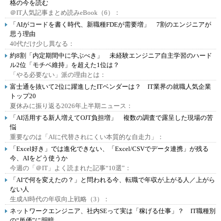
格の今を読む
＠IT人気記事まとめ読みeBook（6）：
「AIがコードを書く時代、新職種FDEが需要増」 7割のエンジニアが
思う理由
40代だけ少し異なる：
約8割「内定期間中に学ぶべき」 未経験エンジニア自主学習のハード
ル2位「モチベ維持」を超えた1位は？
「やる必要ない」派の理由とは：
富士通を抜いて2位に躍進したITベンダーは？ IT業界の就職人気企業
トップ20
夏休みに振り返る2026年上半期ニュース：
「AI活用する新人増えてOJT負担増」 複数の調査で露呈した現場の苦
悩
重要なのは「AIに代替されにくい本質的な自走力」：
「Excel好き」では進化できない、「Excel/CSVでデータ連携」が残る
今、AIをどう使うか
今週の「＠IT」よく読まれた記事“10選”：
「AIで何を変えたの？」と問われる今、転職で年収が上がる人／上がら
ない人
生成AI時代の年収向上戦略（3）：
ネットワークエンジニア、社内SEって実は「稼げる仕事」？ IT職種別
の“単価”に明暗