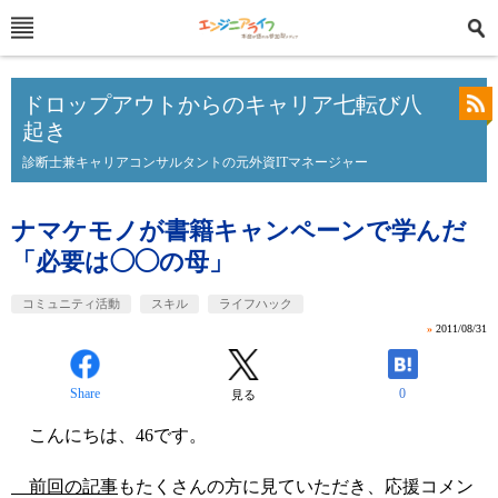
ドロップアウトからのキャリア七転び八
起き
診断士兼キャリアコンサルタントの元外資ITマネージャー
ナマケモノが書籍キャンペーンで学んだ
「必要は◯◯の母」
コミュニティ活動
スキル
ライフハック
»
2011/08/31
Share
0
見る
こんにちは、46です。
前回の記事
もたくさんの方に見ていただき、応援コメン