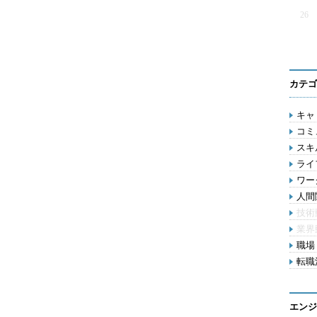
26
カテゴ
キャリ
コミ
スキル
ライ
ワー
人間関
技術
業界
職場 
転職活
エンジ