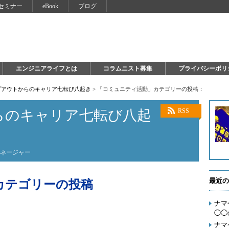
セミナー
eBook
ブログ
エンジニアライフとは
コラムニスト募集
プライバシーポリ
プアウトからのキャリア七転び八起き
>
「コミュニティ活動」カテゴリーの投稿：
らのキャリア七転び八起
RSS
マネージャー
最近の
カテゴリーの投稿
ナマ
◯◯
ナマ