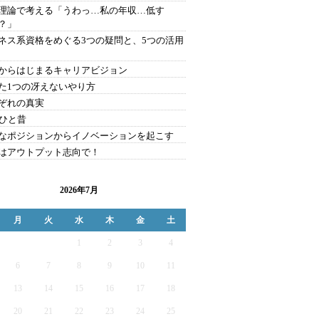
理論で考える「うわっ…私の年収…低す
？」
ネス系資格をめぐる3つの疑問と、5つの活用
からはじまるキャリアビジョン
た1つの冴えないやり方
ぞれの真実
年ひと昔
なポジションからイノベーションを起こす
はアウトプット志向で！
2026年7月
月
火
水
木
金
土
1
2
3
4
6
7
8
9
10
11
13
14
15
16
17
18
20
21
22
23
24
25