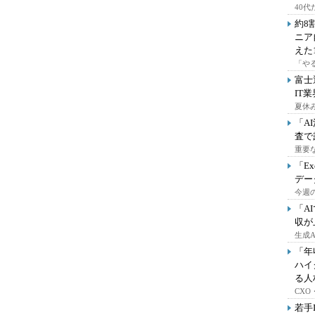
40
約8
ニア
えた
「や
富士
IT
夏休
「A
査で
重要
「E
デー
今週の
「A
収が
生成
「年
ハイ
る人
CX
若手