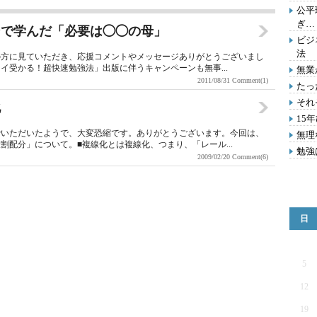
公平
ぎ…
ンで学んだ「必要は◯◯の母」
ビジ
法
の方に見ていただき、応援コメントやメッセージありがとうございまし
イ受かる！超快速勉強法」出版に伴うキャンペーンも無事...
無業
2011/08/31
Comment(1)
たっ
それ
化
15
でいただいたようで、大変恐縮です。ありがとうございます。今回は、
無理
配分」について。■複線化とは複線化、つまり、「レール...
勉強
2009/02/20
Comment(6)
日
5
12
19