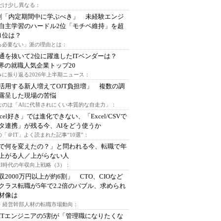
代だけ少し異なる：
割「内定期間中に学ぶべき」 未経験エンジ
自主学習のハードル2位「モチベ維持」を超
1位は？
る必要ない」派の理由とは：
通を抜いて2位に躍進したITベンダーは？
業界の就職人気企業トップ20
みに振り返る2026年上半期ニュース：
I活用する新人増えてOJT負担増」 複数の調
露呈した現場の苦悩
なのは「AIに代替されにくい本質的な自走力」：
xcel好き」では進化できない、「Excel/CSVで
タ連携」が残る今、AIをどう使うか
「＠IT」よく読まれた記事“10選”：
Iで何を変えたの？」と問われる今、転職で年
上がる人／上がらない人
AI時代の年収向上戦略（3）：
収2000万円以上が約6割」 CTO、CIOなど
クラス転職が5年で2.2倍のバブル、求められ
材像は
O・経営幹部人材の転職市場動向：
ITエンジニアの5割が「管理職になりたくな