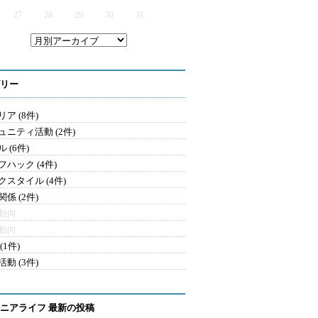
27
28
29
30
31
リー
ア (8件)
ュニティ活動 (2件)
 (6件)
フハック (4件)
クスタイル (4件)
係 (2件)
動向
動向
(1件)
動 (3件)
ニアライフ 最新の投稿