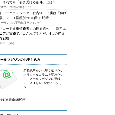
 それでも「引き受ける条件」とは？
が求める“納得の働き方”：
トワークエンジニア、社内SEって実は「稼げ
事」？ IT職種別の“単価”に明暗
フリーランスの平均単価ランキング：
で「コード多重債務者」の世界線へ――新卒エ
ニアが実務でボコされて学んだ、4つの挫折
存戦略
2026【春】：
メールマガジンのお申し込み
新着記事をいち早く知りたい、
オリジナルコラムを読みたい
――メールマガジンに登録し
て、＠ITを120％使いこなそ
う。
＠IT自分戦略研究所