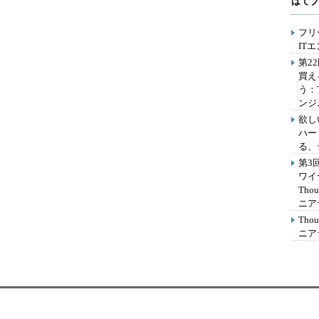
はてブ
フリ
IT
第2
買え
う：
ンジ
欲し
ハー
る、
第3
ワイ
Th
ニア
Th
ニア