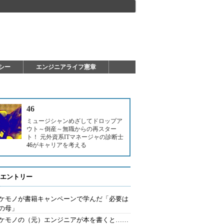
シー
エンジニアライフ憲章
46
ミュージシャンめざしてドロップア
ウト～倒産～無職からの再スター
ト！ 元外資系ITマネージャの診断士
46
がキャリアを考える
エントリー
ケモノが書籍キャンペーンで学んだ「必要は
の母」
ケモノの（元）エンジニアが本を書くと……