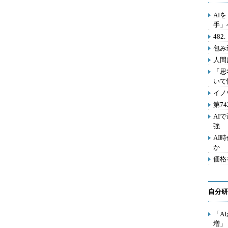
AI
手」
48
包み
人間
「思
いて
イノ
第7
AI
強
AI
か
価格
自分研
「A
増」