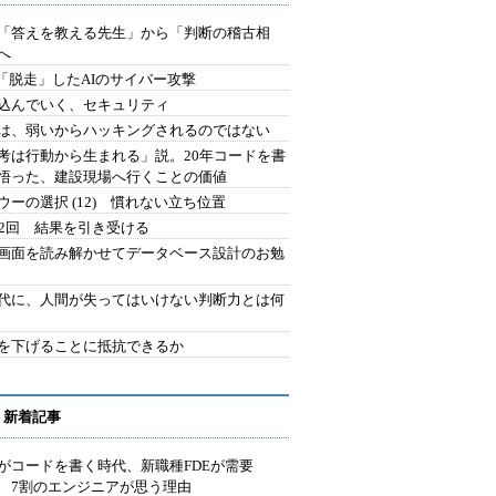
を「答えを教える先生」から「判断の稽古相
へ
2.「脱走」したAIのサイバー攻撃
込んでいく、セキュリティ
は、弱いからハッキングされるのではない
考は行動から生まれる」説。20年コードを書
悟った、建設現場へ行くことの価値
ウーの選択 (12) 慣れない立ち位置
42回 結果を引き受ける
で画面を読み解かせてデータベース設計のお勉
時代に、人間が失ってはいけない判断力とは何
を下げることに抵抗できるか
 新着記事
Iがコードを書く時代、新職種FDEが需要
 7割のエンジニアが思う理由