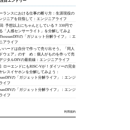
注目エントリー
ーランスにおける仕事の断り方：生涯現役の
エンジニアを目指して：エンジニアライフ
2回: 予想以上にちゃんとしている？ 330円で
る「人感センサーライト」を分解してみよ
ThousanDIYの「ガジェット分解ライフ」：エ
ニアライフ
いハードは自分で作って売り出そう。「同人
ドウェア」のすゝめ：個人がものを作って売
デジタルDIYの最前線：エンジニアライフ
回: ローエンドにもRISC-Vが！ダイソーの完全
ヤレスイヤホンを分解してみよう：
ousanDIYの「ガジェット分解ライフ」：エンジ
ライフ
ousanDIYの「ガジェット分解ライフ」：エンジ
ライフ
利用規約