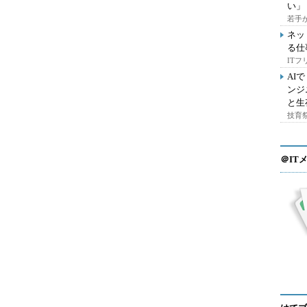
い」
若手
ネッ
る仕
IT
AI
ンジ
と生
技育祭
＠IT