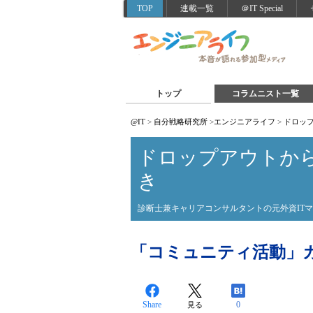
TOP
連載一覧
＠IT Special
トップ
コラムニスト一覧
@IT
>
自分戦略研究所
>
エンジニアライフ
>
ドロッ
ドロップアウトか
き
診断士兼キャリアコンサルタントの元外資IT
「コミュニティ活動」
Share
0
見る