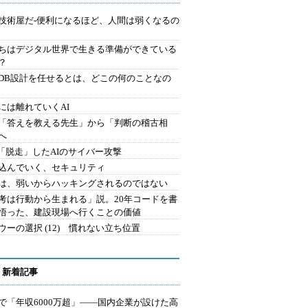
技術屋だ-便利になるほど、人間は弱くなるの
ちはデジタル世界で生きる準備ができている
？
にDB設計を任せるとは、どこの何のことなの
には離れていくAI
を「答えを教える先生」から「判断の稽古相
へ
2.「脱走」したAIのサイバー攻撃
込んでいく、セキュリティ
は、弱いからハッキングされるのではない
考は行動から生まれる」説。20年コードを書
悟った、建設現場へ行くことの価値
ウーの選択 (12) 慣れない立ち位置
 新着記事
で「年収6000万超」――国内企業が設けた高