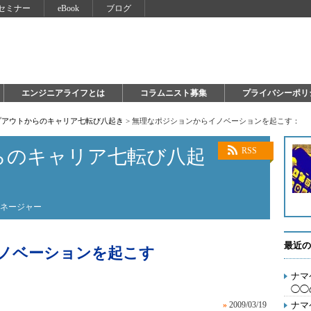
セミナー
eBook
ブログ
エンジニアライフとは
コラムニスト募集
プライバシーポリ
プアウトからのキャリア七転び八起き
>
無理なポジションからイノベーションを起こす：
らのキャリア七転び八起
RSS
マネージャー
最近の
ノベーションを起こす
ナマ
◯◯
»
2009/03/19
ナマ