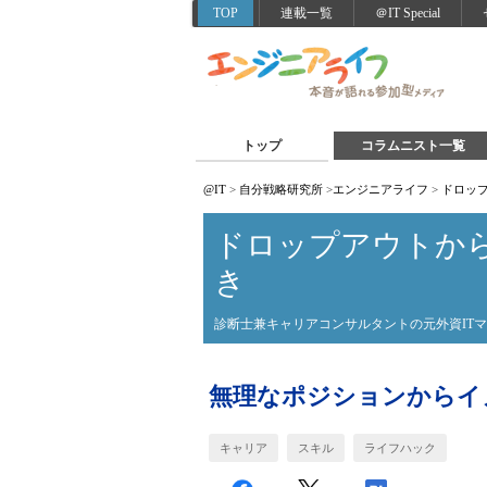
TOP
連載一覧
＠IT Special
トップ
コラムニスト一覧
@IT
>
自分戦略研究所
>
エンジニアライフ
>
ドロッ
ドロップアウトか
き
診断士兼キャリアコンサルタントの元外資IT
無理なポジションからイ
キャリア
スキル
ライフハック