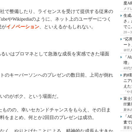
度A
メドレ
社で整備したり、ライセンスを受けて提供する従来の
生成
ubeやWikipediaのように、ネット上のユーザーにつく
さ」
想が
イノベーション
、といえるかもしれない。
でこ
20
“応
ート
＠IT
あるいはプロマネとして急激な成長を実感できた場面
「A
増」
40
トのキーパーソンへのプレゼンの数日前、上司が倒れ
約8
ニア
えた
「や
いのがボク、という場面だ。
富士
IT
たものの、幸いセカンドチャンスをもらえ、その日ま
夏休
「A
料をまとめ、何とか2回目のプレゼンは成功。
査で
重要
なく、やりとげたことによる、精神的な成長も大きか