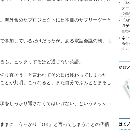
「E
デー
今週の
。海外含めたプロジェクトに日本側のサブリーダーと
「A
収が
生成
ネッ
で参加しているだけだったが、ある電話会議の朝、ま
る仕
IT
るも、ビックリするほど通じない英語。
＠IT
切り直そう」と言われてその日は終わってしまった
ことが判明。こうなると、また自分でふみとどまるし
項をしっかり通さなくてはいけない、というミッショ
ままに、うっかり「OK」と言ってしまうことの代償
はてブ