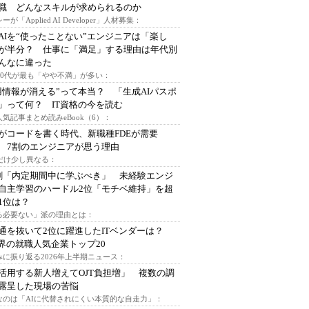
I職 どんなスキルが求められるのか
ーが「Applied AI Developer」人材募集：
AIを“使ったことない”エンジニアは「楽し
が半分？ 仕事に「満足」する理由は年代別
んなに違った
～30代が最も「やや不満」が多い：
用情報が消える”って本当？ 「生成AIパスポ
」って何？ IT資格の今を読む
人気記事まとめ読みeBook（6）：
Iがコードを書く時代、新職種FDEが需要
 7割のエンジニアが思う理由
代だけ少し異なる：
割「内定期間中に学ぶべき」 未経験エンジ
自主学習のハードル2位「モチベ維持」を超
1位は？
る必要ない」派の理由とは：
通を抜いて2位に躍進したITベンダーは？
業界の就職人気企業トップ20
みに振り返る2026年上半期ニュース：
I活用する新人増えてOJT負担増」 複数の調
露呈した現場の苦悩
なのは「AIに代替されにくい本質的な自走力」：