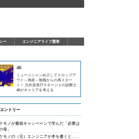
シー
エンジニアライフ憲章
46
ミュージシャンめざしてドロップア
ウト～倒産～無職からの再スター
ト！ 元外資系ITマネージャの診断士
46
がキャリアを考える
エントリー
ケモノが書籍キャンペーンで学んだ「必要は
の母」
ケモノの（元）エンジニアが本を書くと……