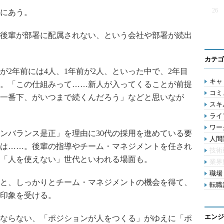
26
にあう。
後輩が部署に配属されない、という会社や部署が続出
カテゴ
2年前には4人、1年前が2人、といった中で、2年目
キャリ
。「この仕組みって……新人が入ってくることが前提
コミ
一番下、がいつまで続くんだろう」などと思いなが
スキル
ライ
ワー
バランス是正」を理由に30代の採用を進めている要
人間関
は……。後輩の指導やチーム・マネジメントを任され
技術
「人を使えない」世代といわれる場面も。
業界
職場 
と、しっかりとチーム・マネジメントの機会を得て、
転職活
印象を受ける。
エンジ
ならない、「ポジションが人をつくる」がゆえに「ポ