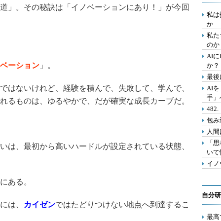
道」。その秘訣は「イノベーションにあり！」が今回
私は
か
私た
のか
AI
ベーション
」。
か？
最後
ではないけれど、経験を積んで、失敗して、学んで、
AI
手」
れるものは、ゆるやかで、だが確実な成長カーブだ。
48
包み
人間
「思
いは、最初から高いハードルが設定されている状態、
いて
イノ
にある。
自分研
には、
カイゼン
ではたどりつけない地点へ到達するこ
最高