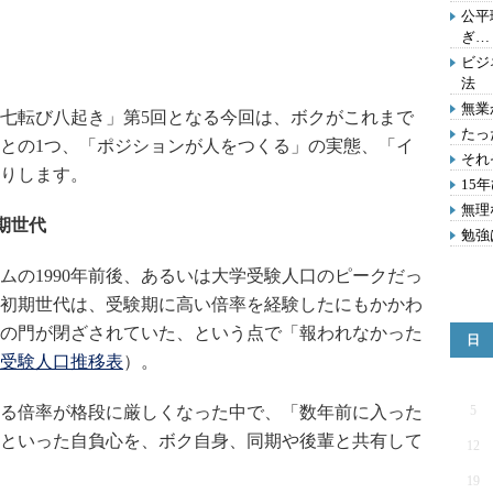
公平
ぎ…
ビジ
法
無業
七転び八起き」第5回となる今回は、ボクがこれまで
たっ
との1つ、「ポジションが人をつくる」の実態、「イ
それ
りします。
15
無理
期世代
勉強
の1990年前後、あるいは大学受験人口のピークだっ
河期初期世代は、受験期に高い倍率を経験したにもかかわ
の門が閉ざされていた、という点で「報われなかった
日
受験人口推移表
）。
る倍率が格段に厳しくなった中で、「数年前に入った
5
といった自負心を、ボク自身、同期や後輩と共有して
12
19