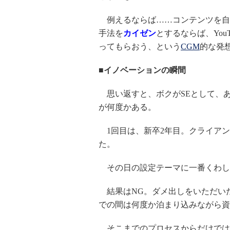
例えるならば……コンテンツを自
手法を
カイゼン
とするならば、YouT
ってもらおう、という
CGM
的な発
■イノベーションの瞬間
思い返すと、ボクがSEとして、
が何度かある。
1回目は、新卒2年目。クライアン
た。
その日の設定テーマに一番くわし
結果はNG。ダメ出しをいただい
での間は何度か泊まり込みながら資
そこまでのプロセスからだけでは