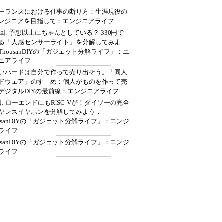
ーランスにおける仕事の断り方：生涯現役の
エンジニアを目指して：エンジニアライフ
2回: 予想以上にちゃんとしている？ 330円で
る「人感センサーライト」を分解してみよ
ThousanDIYの「ガジェット分解ライフ」：エ
ニアライフ
いハードは自分で作って売り出そう。「同人
ドウェア」のすゝめ：個人がものを作って売
デジタルDIYの最前線：エンジニアライフ
回: ローエンドにもRISC-Vが！ダイソーの完全
ヤレスイヤホンを分解してみよう：
ousanDIYの「ガジェット分解ライフ」：エンジ
ライフ
ousanDIYの「ガジェット分解ライフ」：エンジ
ライフ