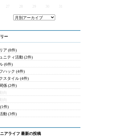
27
28
29
30
31
リー
ア (8件)
ュニティ活動 (2件)
 (6件)
フハック (4件)
クスタイル (4件)
係 (2件)
動向
動向
(1件)
動 (3件)
ニアライフ 最新の投稿