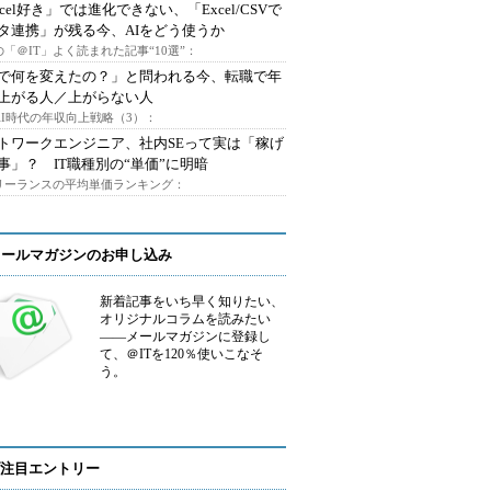
xcel好き」では進化できない、「Excel/CSVで
タ連携」が残る今、AIをどう使うか
「＠IT」よく読まれた記事“10選”：
Iで何を変えたの？」と問われる今、転職で年
上がる人／上がらない人
AI時代の年収向上戦略（3）：
トワークエンジニア、社内SEって実は「稼げ
事」？ IT職種別の“単価”に明暗
フリーランスの平均単価ランキング：
メールマガジンのお申し込み
新着記事をいち早く知りたい、
オリジナルコラムを読みたい
――メールマガジンに登録し
て、＠ITを120％使いこなそ
う。
注目エントリー