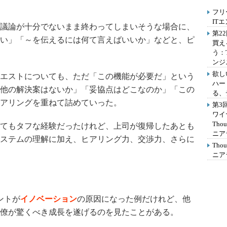
フリ
IT
議論が十分でないまま終わってしまいそうな場合に、
第2
い」「～を伝えるには何て言えばいいか」などと、ピ
買え
う：
ンジ
欲し
エストについても、ただ「この機能が必要だ」という
ハー
他の解決案はないか」「妥協点はどこなのか」「この
る、
アリングを重ねて詰めていった。
第3
ワイ
Th
てもタフな経験だったけれど、上司が復帰したあとも
ニア
ステムの理解に加え、ヒアリング力、交渉力、さらに
Th
ニア
ントが
イノベーション
の原因になった例だけれど、他
僚が驚くべき成長を遂げるのを見たことがある。