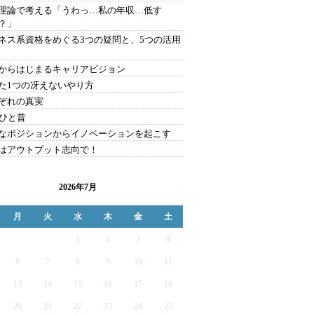
理論で考える「うわっ…私の年収…低す
？」
ネス系資格をめぐる3つの疑問と、5つの活用
からはじまるキャリアビジョン
た1つの冴えないやり方
ぞれの真実
年ひと昔
なポジションからイノベーションを起こす
はアウトプット志向で！
2026年7月
月
火
水
木
金
土
1
2
3
4
6
7
8
9
10
11
13
14
15
16
17
18
20
21
22
23
24
25