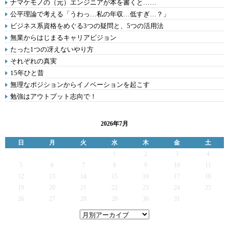
ナマケモノの（元）エンジニアが本を書くと……
公平理論で考える「うわっ…私の年収…低すぎ…？」
ビジネス系資格をめぐる3つの疑問と、5つの活用法
無業からはじまるキャリアビジョン
たった1つの冴えないやり方
それぞれの真実
15年ひと昔
無理なポジションからイノベーションを起こす
勉強はアウトプット志向で！
2026年7月
日
月
火
水
木
金
土
1
2
3
4
5
6
7
8
9
10
11
12
13
14
15
16
17
18
19
20
21
22
23
24
25
26
27
28
29
30
31