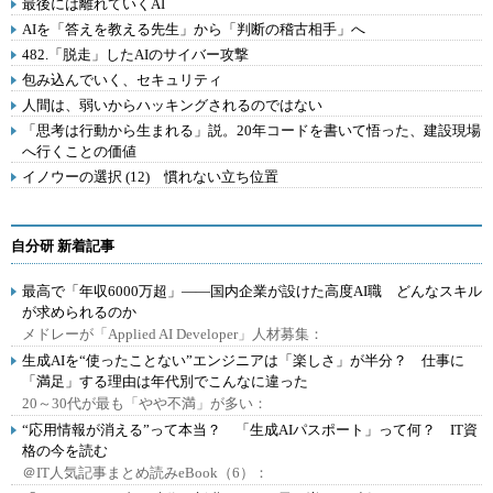
最後には離れていくAI
AIを「答えを教える先生」から「判断の稽古相手」へ
482.「脱走」したAIのサイバー攻撃
包み込んでいく、セキュリティ
人間は、弱いからハッキングされるのではない
「思考は行動から生まれる」説。20年コードを書いて悟った、建設現場
へ行くことの価値
イノウーの選択 (12) 慣れない立ち位置
自分研 新着記事
最高で「年収6000万超」――国内企業が設けた高度AI職 どんなスキル
が求められるのか
メドレーが「Applied AI Developer」人材募集：
生成AIを“使ったことない”エンジニアは「楽しさ」が半分？ 仕事に
「満足」する理由は年代別でこんなに違った
20～30代が最も「やや不満」が多い：
“応用情報が消える”って本当？ 「生成AIパスポート」って何？ IT資
格の今を読む
＠IT人気記事まとめ読みeBook（6）：