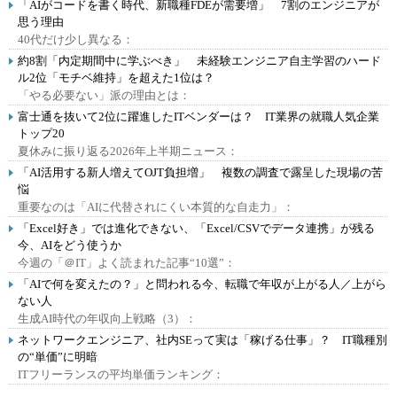
「AIがコードを書く時代、新職種FDEが需要増」 7割のエンジニアが
思う理由
40代だけ少し異なる：
約8割「内定期間中に学ぶべき」 未経験エンジニア自主学習のハード
ル2位「モチベ維持」を超えた1位は？
「やる必要ない」派の理由とは：
富士通を抜いて2位に躍進したITベンダーは？ IT業界の就職人気企業
トップ20
夏休みに振り返る2026年上半期ニュース：
「AI活用する新人増えてOJT負担増」 複数の調査で露呈した現場の苦
悩
重要なのは「AIに代替されにくい本質的な自走力」：
「Excel好き」では進化できない、「Excel/CSVでデータ連携」が残る
今、AIをどう使うか
今週の「＠IT」よく読まれた記事“10選”：
「AIで何を変えたの？」と問われる今、転職で年収が上がる人／上がら
ない人
生成AI時代の年収向上戦略（3）：
ネットワークエンジニア、社内SEって実は「稼げる仕事」？ IT職種別
の“単価”に明暗
ITフリーランスの平均単価ランキング：