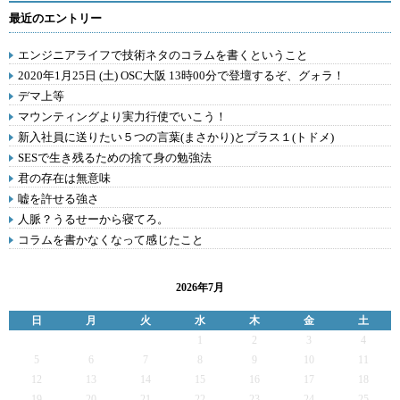
最近のエントリー
エンジニアライフで技術ネタのコラムを書くということ
2020年1月25日 (土) OSC大阪 13時00分で登壇するぞ、グォラ！
デマ上等
マウンティングより実力行使でいこう！
新入社員に送りたい５つの言葉(まさかり)とプラス１(トドメ)
SESで生き残るための捨て身の勉強法
君の存在は無意味
嘘を許せる強さ
人脈？うるせーから寝てろ。
コラムを書かなくなって感じたこと
2026年7月
日
月
火
水
木
金
土
1
2
3
4
5
6
7
8
9
10
11
12
13
14
15
16
17
18
19
20
21
22
23
24
25