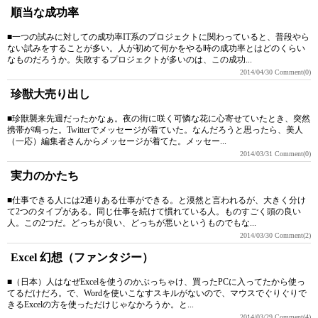
順当な成功率
■一つの試みに対しての成功率IT系のプロジェクトに関わっていると、普段やら
ない試みをすることが多い。人が初めて何かをやる時の成功率とはどのくらい
なものだろうか。失敗するプロジェクトが多いのは、この成功...
2014/04/30
Comment(0)
珍獣大売り出し
■珍獣襲来先週だったかなぁ。夜の街に咲く可憐な花に心寄せていたとき、突然
携帯が鳴った。Twitterでメッセージが着ていた。なんだろうと思ったら、美人
（一応）編集者さんからメッセージが着てた。メッセー...
2014/03/31
Comment(0)
実力のかたち
■仕事できる人には2通りある仕事ができる。と漠然と言われるが、大きく分け
て2つのタイプがある。同じ仕事を続けて慣れている人。ものすごく頭の良い
人。この2つだ。どっちが良い、どっちが悪いというものでもな...
2014/03/30
Comment(2)
Excel 幻想（ファンタジー）
■（日本）人はなぜExcelを使うのかぶっちゃけ、買ったPCに入ってたから使っ
てるだけだろ。で、Wordを使いこなすスキルがないので、マウスでぐりぐりで
きるExcelの方を使っただけじゃなかろうか。と...
2014/03/29
Comment(4)