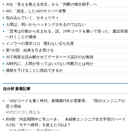
AIを「答えを教える先生」から「判断の稽古相手」へ
482.「脱走」したAIのサイバー攻撃
包み込んでいく、セキュリティ
人間は、弱いからハッキングされるのではない
「思考は行動から生まれる」説。20年コードを書いて悟った、建設現場
へ行くことの価値
イノウーの選択 (12) 慣れない立ち位置
第742回 結果を引き受ける
AIで画面を読み解かせてデータベース設計のお勉強
AI時代に、人間が失ってはいけない判断力とは何か
価格を下げることに抵抗できるか
自分研 新着記事
「AIがコードを書く時代、新職種FDEが需要増」 7割のエンジニアが
思う理由
40代だけ少し異なる：
約8割「内定期間中に学ぶべき」 未経験エンジニア自主学習のハード
ル2位「モチベ維持」を超えた1位は？
「やる必要ない」派の理由とは：