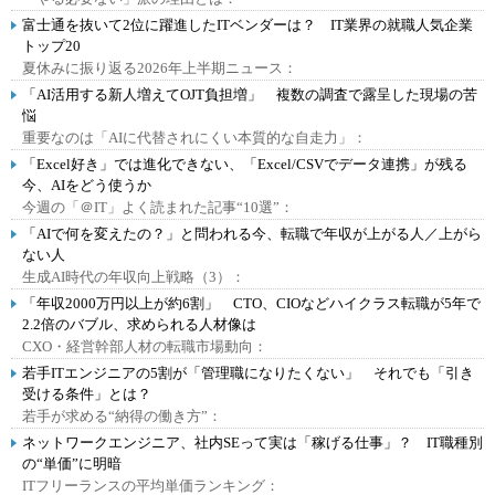
富士通を抜いて2位に躍進したITベンダーは？ IT業界の就職人気企業
トップ20
夏休みに振り返る2026年上半期ニュース：
「AI活用する新人増えてOJT負担増」 複数の調査で露呈した現場の苦
悩
重要なのは「AIに代替されにくい本質的な自走力」：
「Excel好き」では進化できない、「Excel/CSVでデータ連携」が残る
今、AIをどう使うか
今週の「＠IT」よく読まれた記事“10選”：
「AIで何を変えたの？」と問われる今、転職で年収が上がる人／上がら
ない人
生成AI時代の年収向上戦略（3）：
「年収2000万円以上が約6割」 CTO、CIOなどハイクラス転職が5年で
2.2倍のバブル、求められる人材像は
CXO・経営幹部人材の転職市場動向：
若手ITエンジニアの5割が「管理職になりたくない」 それでも「引き
受ける条件」とは？
若手が求める“納得の働き方”：
ネットワークエンジニア、社内SEって実は「稼げる仕事」？ IT職種別
の“単価”に明暗
ITフリーランスの平均単価ランキング：