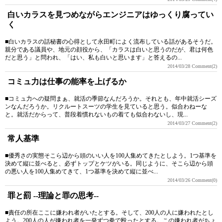
白いカラスを見つめながらエンジニアはゆっくり腐ってい
く
■白いカラスの話秘書の心得として永田町によく流布している話があるそうだ。
親分である議員や、地元の顔役から、「カラスは白いと思うのだが、君は何色
だと思う」と問われ、「はい、私も白いと思います」と答えるの...
2014/03/28
Comment(2)
コミュ力は仕事の能率を上げるか
■コミュ力への疑問まぁ、就活の季節なんだろうか。それとも、年中就活シーズ
ンなんだろうか。リクルートスーツの学生を見ていると思う。似合わねーな
と。就活だからって、普段着慣れないもの着ても似合わないし、現...
2014/03/27
Comment(2)
常人基準
■優秀さの実態そこら辺から頭のいい人を100人集めてきたとしよう。1つ基準を
決めて縦に並べると、必ずトップとケツがいる。同じように、そこら辺から頭
の悪い人を100人集めてきて、1つ基準を決めて縦に並べ...
2014/03/26
Comment(0)
罪と罰 --理論と罪の思考--
■責任の所在ここに嫌われ者がいたとする。そして、200人の人に嫌われたとし
よう。200人の人が嫌われ者を一発ずつ拳で殴ったとする。この嫌われ者がちょ