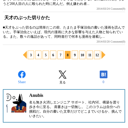
うど200人目の人に殴られた時に死んだ。例え嫌われ者...
2014/03/24
Comment(9)
天才のぶった切りかた
■天才をぶった切るのは簡単だこの前、たまたま手塚治虫の書いた漫画を読んで
いた。手塚治虫といえば、現代の漫画に大きな影響を与えた人物と知られてい
る。また、数々の逸話があって、同時進行で何本も漫画を連載し...
2014/03/20
Comment(0)
3
4
5
6
7
8
9
10
11
12
Share
0
見る
Anubis
名も無き火消しエンジニア サポート、社内SE、構築を渡り
歩き今に至る。 肩書きは一切無し。 このコラムは自分への
挑戦だ。自分の書いた文章だけでどこまでいけるか、挑んで
いきたい。