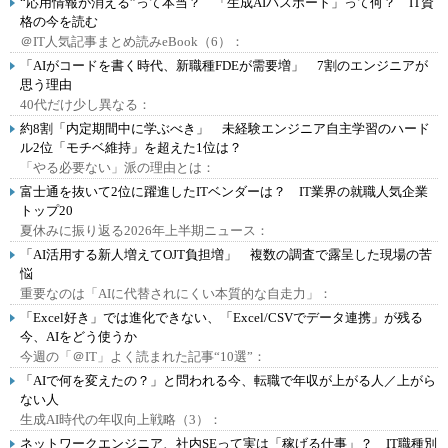
“応用情報が消える”って本当？ 「生成AIパスポート」って何？ IT資
格の今を読む
＠IT人気記事まとめ読みeBook（6）：
「AIがコードを書く時代、新職種FDEが需要増」 7割のエンジニアが
思う理由
40代だけ少し異なる：
約8割「内定期間中に学ぶべき」 未経験エンジニア自主学習のハード
ル2位「モチベ維持」を超えた1位は？
「やる必要ない」派の理由とは：
富士通を抜いて2位に躍進したITベンダーは？ IT業界の就職人気企業
トップ20
夏休みに振り返る2026年上半期ニュース：
「AI活用する新人増えてOJT負担増」 複数の調査で露呈した現場の苦
悩
重要なのは「AIに代替されにくい本質的な自走力」：
「Excel好き」では進化できない、「Excel/CSVでデータ連携」が残る
今、AIをどう使うか
今週の「＠IT」よく読まれた記事“10選”：
「AIで何を変えたの？」と問われる今、転職で年収が上がる人／上がら
ない人
生成AI時代の年収向上戦略（3）：
ネットワークエンジニア、社内SEって実は「稼げる仕事」？ IT職種別