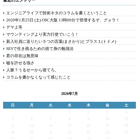
最近のエントリー
エンジニアライフで技術ネタのコラムを書くということ
2020年1月25日 (土) OSC大阪 13時00分で登壇するぞ、グォラ！
デマ上等
マウンティングより実力行使でいこう！
新入社員に送りたい５つの言葉(まさかり)とプラス１(トドメ)
SESで生き残るための捨て身の勉強法
君の存在は無意味
嘘を許せる強さ
人脈？うるせーから寝てろ。
コラムを書かなくなって感じたこと
2026年7月
日
月
火
水
木
金
土
1
2
3
4
5
6
7
8
9
10
11
12
13
14
15
16
17
18
19
20
21
22
23
24
25