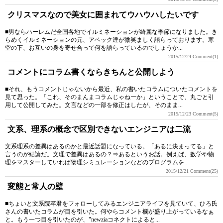
クリスマスなので美女に囲まれてウハウハしたいです
■男ならハーレムだ全国各地でイルミネーションが綺麗な季節になりました。き
らめくイルミネーションの元、アベック達が微笑ましく語らっております。寒
空の下、お互いの身を寄せ合って何を語らっているのでしょうか...
2015/12/24
Comment(1)
コメントにコラム書くならきちんと公開しよう
■それ、もうコメントじゃないから最近、私の書いたコラムについたコメントを
見て思った。「これ、そのまんまコラムじゃねーか」ということで、丸ごと引
用して公開してみた。文言などの一部を修正はしたが、そのまま...
2015/12/23
Comment(5)
文系、理系の概念で区別できないエンジニアは二流
文系理系の差異はあるのかと最近話題になっている。「あるに決まってる」と
言うのが結論だ。文理で差異はあるの？⇒あるというお話。例えば、数学や物
理をマスターしていれば物理シミュレーションなどのプログラムを...
2015/12/21
Comment(25)
変態と常人の壁
■ちょいと文系院卒君をフォローしてみるエンジニアライフを見ていて、ひろ氏
さんの書いたコラムが目を引いた。何やらコメント欄が盛り上がっているなぁ
と。もう一つ目を引いたのが、"newziaコネクトによると...