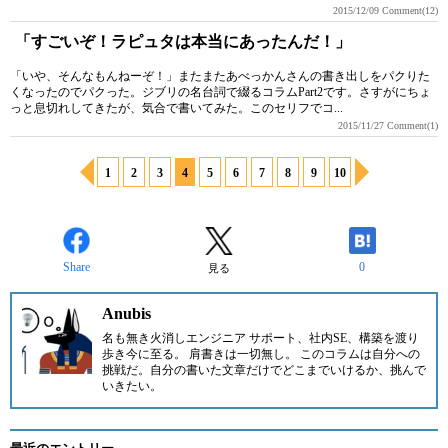
2015/12/09
Comment(12)
「すごいぞ！ラピュタは本当にあったんだ！」
「いや、そんなもんねーぞ！」またまたあべっかんさんの書き出しをパクりた
くなったのでパクった。ジブリの名台詞で綴るコラムPart2です。さすがにちょ
っと息切れしてきたが、気合で書いてみた。このセリフでコ...
2015/11/27
Comment(1)
1
2
3
4
5
6
7
8
9
10
Share
0
見る
Anubis
名も無き火消しエンジニア サポート、社内SE、構築を渡り
歩き今に至る。 肩書きは一切無し。 このコラムは自分への
挑戦だ。自分の書いた文章だけでどこまでいけるか、挑んで
いきたい。