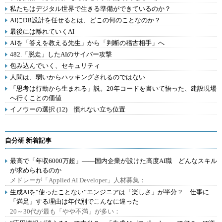
私たちはデジタル世界で生きる準備ができているのか？
AIにDB設計を任せるとは、どこの何のことなのか？
最後には離れていくAI
AIを「答えを教える先生」から「判断の稽古相手」へ
482.「脱走」したAIのサイバー攻撃
包み込んでいく、セキュリティ
人間は、弱いからハッキングされるのではない
「思考は行動から生まれる」説。20年コードを書いて悟った、建設現場
へ行くことの価値
イノウーの選択 (12) 慣れない立ち位置
自分研 新着記事
最高で「年収6000万超」――国内企業が設けた高度AI職 どんなスキル
が求められるのか
メドレーが「Applied AI Developer」人材募集：
生成AIを“使ったことない”エンジニアは「楽しさ」が半分？ 仕事に
「満足」する理由は年代別でこんなに違った
20～30代が最も「やや不満」が多い：