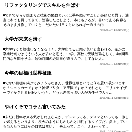
リファクタリングでスキルを伸ばす
■できてからが始まりだ技術の勉強といえば手を動かすことが必須だと思う。適
当に本でも買ってきて、勉強したとしよう。本にもよるが、書いてある内容を
そのまま操作していくと、だいたい1日くらいあれば一通りの内...
2016/02/22
Comment(5)
大学が未来を潰す
■大学行くと勉強しなくなるよく、大学出てると頭が良いと言われる。確かに、
卒業時点ではそういう人が多いと思う。中学、高校で受験勉強をして、4年間専
門的な学問を学ぶ。勉強時間の絶対量が違うので、してない人...
2016/02/16
Comment(3)
今年の目標は世界征服
■でかい目標を掲げてみようみなさん、世界征服というと何を思い浮かべます
か？ショッカーですか？神聖ブリタニア王国ですか？それとも、アリエナイザ
ーですか？世界征服というと、どうも悪者っぽい人が力任せで人々...
2016/01/11
Comment(5)
やけくそでコラム書いてみた
■未だに新年が来る気がしねぇなんか、デスマってる。デスマといっても、激し
く燃えるというより、炭火のようにじわじわと消耗するタイプだ。炎上してい
る当人たちにはその自覚は無い。「炎上って、こう、ぶわーって...
2015/12/31
Comment(0)