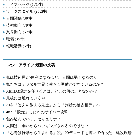
ライフハック (171件)
ワークスタイル (202件)
人間関係 (30件)
技術動向 (79件)
業界動向 (62件)
職場 (35件)
転職活動 (5件)
エンジニアライフ 最新の投稿
私は技術屋だ-便利になるほど、人間は弱くなるのか
私たちはデジタル世界で生きる準備ができているのか？
AIにDB設計を任せるとは、どこの何のことなのか？
最後には離れていくAI
AIを「答えを教える先生」から「判断の稽古相手」へ
482.「脱走」したAIのサイバー攻撃
包み込んでいく、セキュリティ
人間は、弱いからハッキングされるのではない
「思考は行動から生まれる」説。20年コードを書いて悟った、建設現場