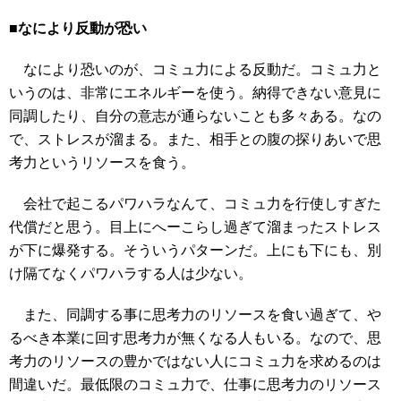
■なにより反動が恐い
なにより恐いのが、コミュ力による反動だ。コミュ力と
いうのは、非常にエネルギーを使う。納得できない意見に
同調したり、自分の意志が通らないことも多々ある。なの
で、ストレスが溜まる。また、相手との腹の探りあいで思
考力というリソースを食う。
会社で起こるパワハラなんて、コミュ力を行使しすぎた
代償だと思う。目上にへーこらし過ぎて溜まったストレス
が下に爆発する。そういうパターンだ。上にも下にも、別
け隔てなくパワハラする人は少ない。
また、同調する事に思考力のリソースを食い過ぎて、や
るべき本業に回す思考力が無くなる人もいる。なので、思
考力のリソースの豊かではない人にコミュ力を求めるのは
間違いだ。最低限のコミュ力で、仕事に思考力のリソース