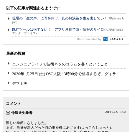
以下の記事が関連あるようです
現場の「生の声」に耳を傾け、真の解決策を生み出していく
PR(dentsu Ja
pan)
既存ツールは捨てない！ アプリ連携で防ぐ情報のサイロ化
PR(ITmedia
エンタープライズ)
Recommended by
最新の投稿
エンジニアライフで技術ネタのコラムを書くということ
2020年1月25日 (土) OSC大阪 13時00分で登壇するぞ、グォラ！
デマ上等
コメント
2014/03/27 13:32
仲澤＠失業者
難しい季節になりました。
まず、自身が新人だった時の事を棚にあげます(よっこらしょっと)。