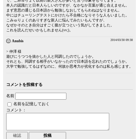
で、こみゅりょく以前の新人さんが多いと言う印象をもってます。
本人の認識だと日本人らしいのですが、なかなか言葉が通じ合えません。
まず意思の通じる日本語から勉強しなおしてもらわねはなりません。
中にはチューリングテストにかけたら不合格になりそうな人もいました。
こみゅりょくのありすぎな新人に悩んでみたいもんですが、
なぜかそのとき自分はすごく腹が立つという気がしてきました。
これを読んだせいかもしれません(vv;)。
2014/03/30 09:38
Anubis
> 仲澤 様
遊びにうつつを抜かした人と同調したのでしょうか。
それとも、同調する相手がいなかったので日本語を忘れたのでしょうか。
大学で勉強してるはずなのに、何故か思考力が劣化するのは私も感じます。
コメントを投稿する
名前
名前を記憶しておく
コメント：