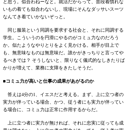
と思う。似合わねーなと。就活だからって、普段着慣れな
いもの着ても似合わないし、現場にそんなダッサいスーツ
なんてき着ていかないぞっと。
同じ服装という同調を要求する社会と、それに同調する
学生。こういうのを円滑にやるのがコミュ力なのだろう
か。似たようなやりとりをよく見かける。相手が目上で
も、無意味なものは無意味だ。誰かがきっちりと言ってや
るべきでは？ そうしないと、限りなく儀式的なしきたりば
かりが増えて、業務に支障をきたしそうだ。
■コミュ力が高いと仕事の成果があがるのか
答えは4分の1、イエスだと考える。まず、上に立つ者の
実力が伴っている場合、かつ、従う者にも実力が伴ってい
る場合に、コミュ力は正常に作用するからだ。
上に立つ者に実力が無ければ、それに忠実に従っても成