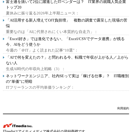
富士通を抜いて2位に躍進したITベンダーは？ IT業界の就職人気企業
トップ20
夏休みに振り返る2026年上半期ニュース：
「AI活用する新人増えてOJT負担増」 複数の調査で露呈した現場の苦
悩
重要なのは「AIに代替されにくい本質的な自走力」：
「Excel好き」では進化できない、「Excel/CSVでデータ連携」が残る
今、AIをどう使うか
今週の「＠IT」よく読まれた記事“10選”：
「AIで何を変えたの？」と問われる今、転職で年収が上がる人／上がら
ない人
生成AI時代の年収向上戦略（3）：
ネットワークエンジニア、社内SEって実は「稼げる仕事」？ IT職種別
の“単価”に明暗
ITフリーランスの平均単価ランキング：
利用規約
ITmediaはアイティメディア株式会社の登録商標です。