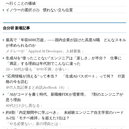
へ行くことの価値
イノウーの選択 (12) 慣れない立ち位置
自分研 新着記事
最高で「年収6000万超」――国内企業が設けた高度AI職 どんなスキル
が求められるのか
メドレーが「Applied AI Developer」人材募集：
生成AIを“使ったことない”エンジニアは「楽しさ」が半分？ 仕事に
「満足」する理由は年代別でこんなに違った
20～30代が最も「やや不満」が多い：
“応用情報が消える”って本当？ 「生成AIパスポート」って何？ IT資
格の今を読む
＠IT人気記事まとめ読みeBook（6）：
「AIがコードを書く時代、新職種FDEが需要増」 7割のエンジニアが
思う理由
40代だけ少し異なる：
約8割「内定期間中に学ぶべき」 未経験エンジニア自主学習のハード
ル2位「モチベ維持」を超えた1位は？
「やる必要ない」派の理由とは：