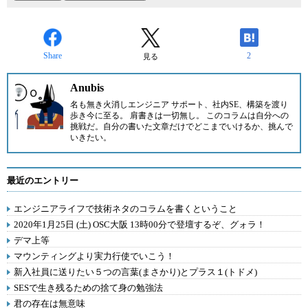
Share
2
見る
Anubis
名も無き火消しエンジニア サポート、社内SE、構築を渡り
歩き今に至る。 肩書きは一切無し。 このコラムは自分への
挑戦だ。自分の書いた文章だけでどこまでいけるか、挑んで
いきたい。
最近のエントリー
エンジニアライフで技術ネタのコラムを書くということ
2020年1月25日 (土) OSC大阪 13時00分で登壇するぞ、グォラ！
デマ上等
マウンティングより実力行使でいこう！
新入社員に送りたい５つの言葉(まさかり)とプラス１(トドメ)
SESで生き残るための捨て身の勉強法
君の存在は無意味