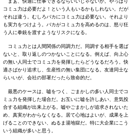
まぁ、快適に仕事できるならいいじゃないか。やっぱり
コミュ力は必要だよ！という人もいるかもしれない。だが
それは違う。むしろバカにコミュ力は必要ない。それより
も実力をつけよう。バカがコミュ力を高めるのは、怒り狂
う人に拳銃を渡すようなリスクになる。
コミュ力とは人間関係の同調力だ。同調する相手を選ば
ないと、取り返しのつかないことになる。例えば、向上心
の無い人同士でコミュ力を発揮したらどうなるだろう。快
適さばかり追求し、生産性の無い集団になる。友達同士な
らいいが、会社の部署だったら致命的だ。
最悪のケースは、嘘をつく、ごまかしの多い人同士でコ
ミュ力を発揮した場合だ。お互いに嘘を許しあい、意気投
合する組織が出来上がる。嘘やごまかしが追求されないた
め、真実がわからなくなる。居て心地はよいが、成果を上
げることのできない、ぬるま湯地獄だ。特に大企業にこう
いう組織が多いと思う。