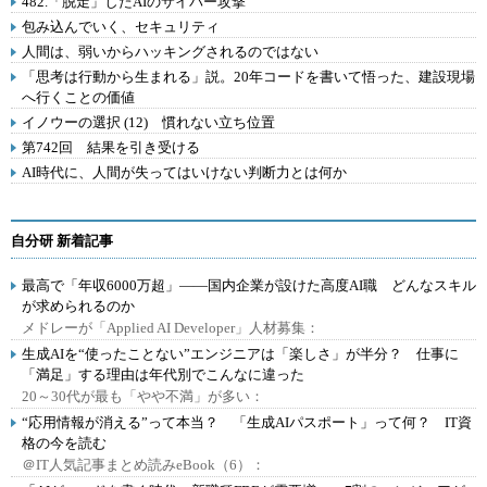
482.「脱走」したAIのサイバー攻撃
包み込んでいく、セキュリティ
人間は、弱いからハッキングされるのではない
「思考は行動から生まれる」説。20年コードを書いて悟った、建設現場
へ行くことの価値
イノウーの選択 (12) 慣れない立ち位置
第742回 結果を引き受ける
AI時代に、人間が失ってはいけない判断力とは何か
自分研 新着記事
最高で「年収6000万超」――国内企業が設けた高度AI職 どんなスキル
が求められるのか
メドレーが「Applied AI Developer」人材募集：
生成AIを“使ったことない”エンジニアは「楽しさ」が半分？ 仕事に
「満足」する理由は年代別でこんなに違った
20～30代が最も「やや不満」が多い：
“応用情報が消える”って本当？ 「生成AIパスポート」って何？ IT資
格の今を読む
＠IT人気記事まとめ読みeBook（6）：