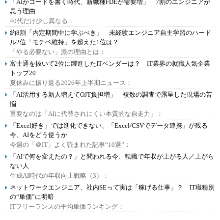
「AIがコードを書く時代、新職種FDEが需要増」 7割のエンジニアが
思う理由
40代だけ少し異なる：
約8割「内定期間中に学ぶべき」 未経験エンジニア自主学習のハード
ル2位「モチベ維持」を超えた1位は？
「やる必要ない」派の理由とは：
富士通を抜いて2位に躍進したITベンダーは？ IT業界の就職人気企業
トップ20
夏休みに振り返る2026年上半期ニュース：
「AI活用する新人増えてOJT負担増」 複数の調査で露呈した現場の苦
悩
重要なのは「AIに代替されにくい本質的な自走力」：
「Excel好き」では進化できない、「Excel/CSVでデータ連携」が残る
今、AIをどう使うか
今週の「＠IT」よく読まれた記事“10選”：
「AIで何を変えたの？」と問われる今、転職で年収が上がる人／上がら
ない人
生成AI時代の年収向上戦略（3）：
ネットワークエンジニア、社内SEって実は「稼げる仕事」？ IT職種別
の“単価”に明暗
ITフリーランスの平均単価ランキング：