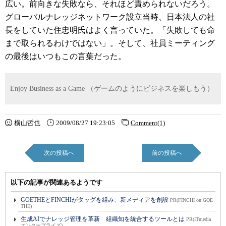
広い。前向きな失敗なら、それほど責められないだろう。
グローバルナレッジネットワーク設立当時、日本法人の社
長をしていた住忠明氏はよく言っていた。「失敗しても命
まで取られるわけではない」。そして、社員ミーティング
の最後はいつもこの言葉だった。
Enjoy Business as a Game （ゲームのようにビジネスを楽しもう）
横山哲也
2009/08/27 19:23:05
Comment(1)
次の投稿へ
前の投稿へ
以下の記事が関連あるようです
GOETHEとFINCHIがタッグを組み、新メディアを創設
PR(FINCHI on GOE
THE)
生成AIでナレッジ管理を革新 組織知を統合するツールとは
PR(ITmedia
エンタープライズ)