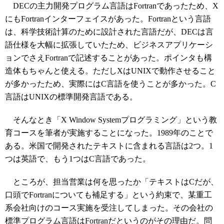
DECの主力開発プログラム言語はFortranであったため、X
にもFortranインターフェイスがあった。Fortranという言語
は、科学技術計算のために設計された言語だが、DECは言
語仕様を大幅に拡張していたため、ビジネスアプリケーシ
ョンでさえFortranで記述することがあった。ポインタも構
造体もちゃんと使える。ただしXはUNIXで動作させること
が多かったため、実際にはC言語を使うことが多かった。C
言語はUNIXの標準開発言語である。
そんなとき「X Window Systemプログラミング」という教
育コースを筆者が実施することになった。1989年のことで
ある。米国で開発されたテキストに含まれる言語は2つ。1
つは英語で、もう1つはC言語であった。
ところが、担当営業は何を思ったか「テキストはCだが、
口頭でFortranについても補足する」という約束で、某重工
系会社向けのコース実施を受注してしまった。その会社の
標準プログラム言語はFortranだというのがその理由だ。問