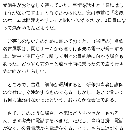
受講生がおとなしく待っていた。事情を話すと「名鉄はし
ょうがないですよ」となぐさめられた。実は事前に「名鉄
のホームは間違えやすい」と聞いていたのだが、2日目にな
って気がゆるんだようだ。
ご存じのない方のために書いておくと、（当時の）名鉄
名古屋駅は、同じホームから違う行き先の電車が発車する
上、途中で車両を切り離して別々の目的地に向かう場合も
あった。どうやら前の日と違う車両に乗ったので違う行き
先に向かったらしい。
ところで、普通、講師が遅刻すると、研修担当者は講師
の会社にすぐ連絡するものである。しかし、あとで聞いて
も何も連絡はなかったという。おおらかな会社である。
さて、このような場合、本来はどうすべきか。もちろ
ん、まず客先に電話するべきだ。ただし、当時は携帯電話
がなく、公衆電話から電話をすることで、さらに遅刻する