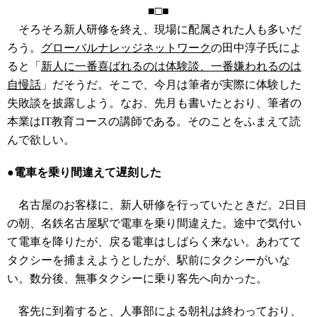
■□■
そろそろ新人研修を終え、現場に配属された人も多いだ
ろう。
グローバルナレッジネットワーク
の田中淳子氏によ
ると「
新人に一番喜ばれるのは体験談、一番嫌われるのは
自慢話
」だそうだ。そこで、今月は筆者が実際に体験した
失敗談を披露しよう。なお、先月も書いたとおり、筆者の
本業はIT教育コースの講師である。そのことをふまえて読
んで欲しい。
●電車を乗り間違えて遅刻した
名古屋のお客様に、新人研修を行っていたときだ。2日目
の朝、名鉄名古屋駅で電車を乗り間違えた。途中で気付い
て電車を降りたが、戻る電車はしばらく来ない。あわてて
タクシーを捕まえようとしたが、駅前にタクシーがいな
い。数分後、無事タクシーに乗り客先へ向かった。
客先に到着すると、人事部による朝礼は終わっており、