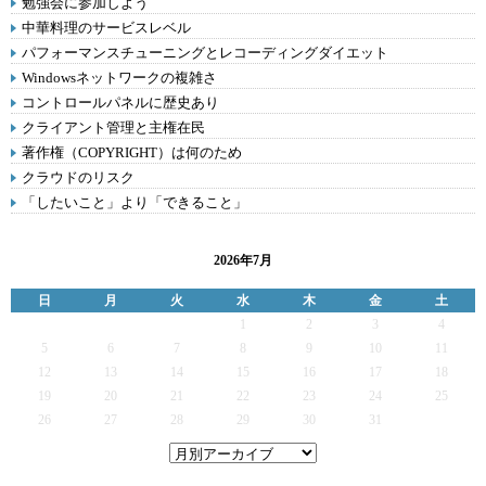
勉強会に参加しよう
中華料理のサービスレベル
パフォーマンスチューニングとレコーディングダイエット
Windowsネットワークの複雑さ
コントロールパネルに歴史あり
クライアント管理と主権在民
著作権（COPYRIGHT）は何のため
クラウドのリスク
「したいこと」より「できること」
2026年7月
日
月
火
水
木
金
土
1
2
3
4
5
6
7
8
9
10
11
12
13
14
15
16
17
18
19
20
21
22
23
24
25
26
27
28
29
30
31