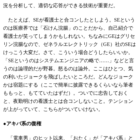
況を分析して、適切な応答ができる技術が重要だ。
たとえば、SEが看護士と合コンしたとしよう。SEという
のは医療界では「石けん浣腸」のことだから、自己紹介で
看護士が笑ってしまうかもしれない。ちなみにGEはグリセ
リン浣腸なので、ゼネラルエレクトリック（GE）社のSEは
けっこう大変だ。さて、こういう場合どうしたらいいか。
「SEというのはシステムエンジニアの略で……」などと言
うのは論理的だが野暮。怒るのは論外。ここはひとつ、気
の利いたジョークを飛ばしたいところだ。どんなジョーク
かは宿題にする（ここで簡単に披露できるくらいなら筆者
ももっと、もてていたはずだ）。ついでに忠告しておく
と、夜勤明けの看護士とは合コンしないこと。テンション
が上がっていて、こちらがついていけない。
●アキバ系の復権
「電車男」のヒット以来、「おたく」が「アキバ系」と