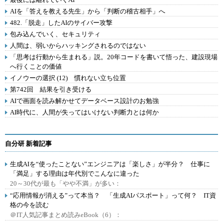
AIを「答えを教える先生」から「判断の稽古相手」へ
482.「脱走」したAIのサイバー攻撃
包み込んでいく、セキュリティ
人間は、弱いからハッキングされるのではない
「思考は行動から生まれる」説。20年コードを書いて悟った、建設現場
へ行くことの価値
イノウーの選択 (12) 慣れない立ち位置
第742回 結果を引き受ける
AIで画面を読み解かせてデータベース設計のお勉強
AI時代に、人間が失ってはいけない判断力とは何か
自分研 新着記事
生成AIを“使ったことない”エンジニアは「楽しさ」が半分？ 仕事に
「満足」する理由は年代別でこんなに違った
20～30代が最も「やや不満」が多い：
“応用情報が消える”って本当？ 「生成AIパスポート」って何？ IT資
格の今を読む
＠IT人気記事まとめ読みeBook（6）：