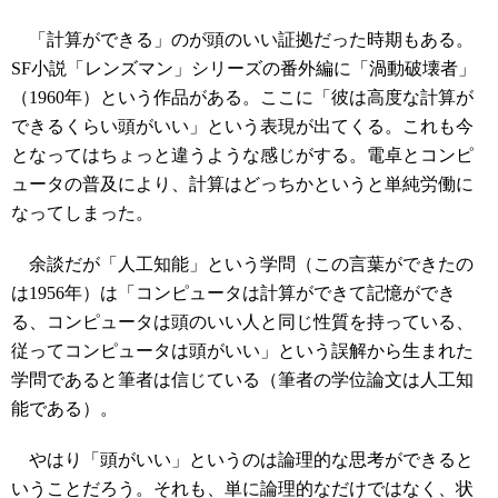
「計算ができる」のが頭のいい証拠だった時期もある。
SF小説「レンズマン」シリーズの番外編に「渦動破壊者」
（1960年）という作品がある。ここに「彼は高度な計算が
できるくらい頭がいい」という表現が出てくる。これも今
となってはちょっと違うような感じがする。電卓とコンピ
ュータの普及により、計算はどっちかというと単純労働に
なってしまった。
余談だが「人工知能」という学問（この言葉ができたの
は1956年）は「コンピュータは計算ができて記憶ができ
る、コンピュータは頭のいい人と同じ性質を持っている、
従ってコンピュータは頭がいい」という誤解から生まれた
学問であると筆者は信じている（筆者の学位論文は人工知
能である）。
やはり「頭がいい」というのは論理的な思考ができると
いうことだろう。それも、単に論理的なだけではなく、状