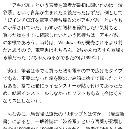
「アキバ系」という言葉を筆者が最初に聞いたのは「渋
谷系」という言葉が生まれた直後だったはずだ。例として
「17インチCRTを電車で持ち帰るのがアキバ系」というも
のが示されていた。わずかな送料を節約したい気持ちと、
買った物をすぐに確認したいという気持ちは「アキバ系」
の象徴であろう。当時は、Windows 95が発売されるより前
だと思うので、電車男はもちろん、2ちゃんねるすら登場す
る前だった（2ちゃんねるができたのは1999年）。
実は、筆者は今でも買った物を電車の中で広げるタイプ
である。不要になった箱を駅のごみ箱に捨てて帰ったこと
もある。捨てた箱にライセンスキーが貼り付けてあったた
め、結局インストールしなかったソフトもある（今はそん
なミスはしない）。
ちなみに、烏賀陽弘道氏の「Jポップとは何か」（岩波新
書）によると、一般雑誌に「渋谷系」という言葉が登場し
たのは1993年から1994年だというから、筆者の記憶とも合