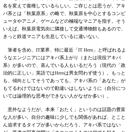
名を変えて復権しているらしい。ご存じとは思うが、アキ
バ系とは「秋葉原系」の略で、秋葉原を中心とするコンピ
ュータやアニメ、ゲームなどの極端なマニアを指す。そう
いえば、秋葉原電気街に隣接して交通博物館もあるので、
きっと鉄道マニアも生息しているに違いない。
筆者を含め、IT業界、特に最近「IT Hero」と呼ばれるよ
うなエンジニアにはアキバ系上がり（または現役アキバ
系）が多いので、喜んでいる人もいるだろう（現代の「政
治的に正しい」英語ではHeroは男女問わず使う）。もっと
も、傾向としてそうであっても、アキバ系の「あなた」が
もてるわけではないので勘違いはしないように（自分につ
いては論理的な思考ができない人がなぜか多い）。
意外なようだが、本来「おたく」というのは話題の豊富
な人が多い。自分の趣味に少しでも関係があれば、とこと
ん追求するタイプが多いからだろう。アキバ系ではない