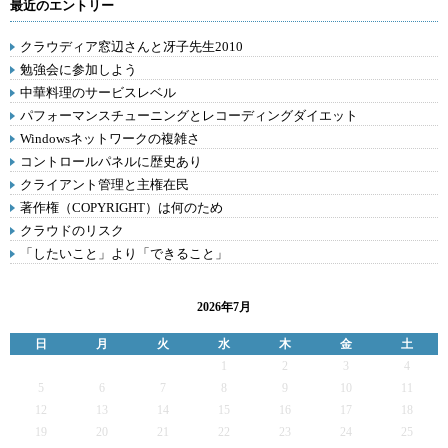
最近のエントリー
クラウディア窓辺さんと冴子先生2010
勉強会に参加しよう
中華料理のサービスレベル
パフォーマンスチューニングとレコーディングダイエット
Windowsネットワークの複雑さ
コントロールパネルに歴史あり
クライアント管理と主権在民
著作権（COPYRIGHT）は何のため
クラウドのリスク
「したいこと」より「できること」
2026年7月
日
月
火
水
木
金
土
1
2
3
4
5
6
7
8
9
10
11
12
13
14
15
16
17
18
19
20
21
22
23
24
25