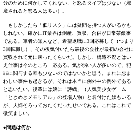
分のために何かしてくれない、と怒るタイプは少ない（邪
魔されると怒る人は多い）。
もしかしたら「低リスク」には疑問を持つ人がいるかも
しれない。確かにIT業界は倒産、買収、合併が日常茶飯事
である。筆者の知人など、希望退職に3回応募して（つまり
3回転職し）、その後気付いたら最後の会社が最初の会社に
買収されて元に戻ったくらいだ。しかし、構造不況とはい
え仕事は今のところ一応ある。気が弱い人が多いので、犯
罪に関与する率も少ないのではないかと思う。まれに忌ま
わしい事件も起きるが、それは本当に例外中の例外である
と思いたい。後輩には娘に「詩織」（人気美少女ゲーム
「ときめきメモリアル」の登場人物）と名付けた奴もいる
が、夫婦そろっておたくだったせいである。これはこれで
微笑ましい。
●問題は何か