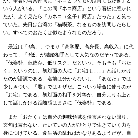
が、筆者の写真仲間に「ネコとつくものは何でも好き」と
いう人がいる。「この間『ネコ商店』という看板に惹かれ
たが、よく見たら『カネコ（金子）商店』だった」と笑っ
ていた。先日は台湾の「猫喫茶」なるものを訪問したらし
い。すべてのおたくは似たようなものだろう。
最近は「3高」、つまり「高学歴、高身長、高収入」に代
わって、「3低」が結婚相手として人気なのだそうである。
「低姿勢、低依存、低リスク」だという。そもそも「おた
く」というのは、初対面の人に「お宅は……」と話しかけ
たのが語源である。名前は分からないし、「あなた」では
少しきつい。「君」ではキザだ。こういう場合に使うのが
「お宅」である。初対面の相手を対等か、自分よりも上と
して話しかける距離感はまさに「低姿勢」である。
また「おたく」は自分の趣味領域を侵害されない限り、
文句は言わない。たいていの人がひとりで生きていく力を
身につけている。食生活の乱れはかなりあるようだが、自