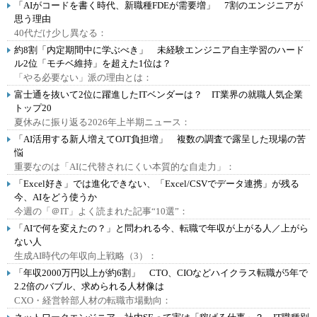
「AIがコードを書く時代、新職種FDEが需要増」 7割のエンジニアが
思う理由
40代だけ少し異なる：
約8割「内定期間中に学ぶべき」 未経験エンジニア自主学習のハード
ル2位「モチベ維持」を超えた1位は？
「やる必要ない」派の理由とは：
富士通を抜いて2位に躍進したITベンダーは？ IT業界の就職人気企業
トップ20
夏休みに振り返る2026年上半期ニュース：
「AI活用する新人増えてOJT負担増」 複数の調査で露呈した現場の苦
悩
重要なのは「AIに代替されにくい本質的な自走力」：
「Excel好き」では進化できない、「Excel/CSVでデータ連携」が残る
今、AIをどう使うか
今週の「＠IT」よく読まれた記事“10選”：
「AIで何を変えたの？」と問われる今、転職で年収が上がる人／上がら
ない人
生成AI時代の年収向上戦略（3）：
「年収2000万円以上が約6割」 CTO、CIOなどハイクラス転職が5年で
2.2倍のバブル、求められる人材像は
CXO・経営幹部人材の転職市場動向：