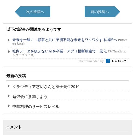
次の投稿へ
前の投稿へ
以下の記事が関連あるようです
未来を一緒に…顧客と共に予測不能な未来をワクワクする場所へ
PR(den
tsu Japan)
社内データを扱えないAIを卒業 アプリ横断検索で一元化
PR(ITmedia エ
ンタープライズ)
Recommended by
最新の投稿
クラウディア窓辺さんと冴子先生2010
勉強会に参加しよう
中華料理のサービスレベル
コメント