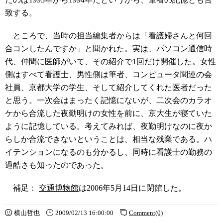
致する。
ところで、当時の担当編集者からは「看護婦さんと何回
合コンしたんですか」と聞かれた。実は、パソコン通信時
代、仲間に医師がいて、その紹介で1回だけ開催した。女性
側はすべて看護士、男性側は筆者、コンピュータ関連の会
社員、京都大学の学生、そして紹介してくれた医者だった
と思う。一次会はまったく記憶にないが、二次会のカラオ
ケから合流した夜勤明けの女性を前に、京大生が寝ていた
ように記憶している。考えてみれば、夜勤明けなのに夜か
らしか合流できないということは、相当な残業である。ハ
イテンションになるのも分かるし、同時に看護士の勤務の
過酷さも知ったのであった。
補足：
交通博物館
は2006年5月14日に閉館した。
横山哲也
2009/02/13 16:00:00
Comment(0)