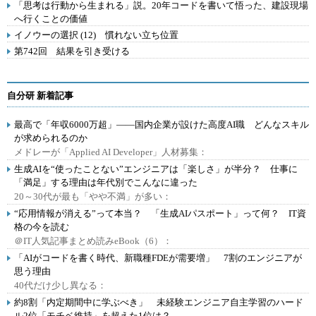
「思考は行動から生まれる」説。20年コードを書いて悟った、建設現場
へ行くことの価値
イノウーの選択 (12) 慣れない立ち位置
第742回 結果を引き受ける
自分研 新着記事
最高で「年収6000万超」――国内企業が設けた高度AI職 どんなスキル
が求められるのか
メドレーが「Applied AI Developer」人材募集：
生成AIを“使ったことない”エンジニアは「楽しさ」が半分？ 仕事に
「満足」する理由は年代別でこんなに違った
20～30代が最も「やや不満」が多い：
“応用情報が消える”って本当？ 「生成AIパスポート」って何？ IT資
格の今を読む
＠IT人気記事まとめ読みeBook（6）：
「AIがコードを書く時代、新職種FDEが需要増」 7割のエンジニアが
思う理由
40代だけ少し異なる：
約8割「内定期間中に学ぶべき」 未経験エンジニア自主学習のハード
ル2位「モチベ維持」を超えた1位は？