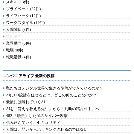
スキル (13件)
プライベート (27件)
ライフハック (12件)
ワークスタイル (14件)
人間関係 (3件)
技術動向
業界動向 (6件)
職場 (8件)
転職活動 (4件)
エンジニアライフ 最新の投稿
私たちはデジタル世界で生きる準備ができているのか？
AIにDB設計を任せるとは、どこの何のことなのか？
最後には離れていくAI
AIを「答えを教える先生」から「判断の稽古相手」へ
482.「脱走」したAIのサイバー攻撃
包み込んでいく、セキュリティ
人間は、弱いからハッキングされるのではない