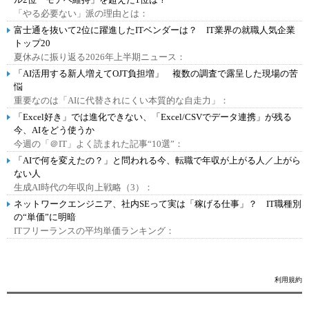
「やる必要ない」派の理由とは：
富士通を抜いて2位に躍進したITベンダーは？ IT業界の就職人気企業
トップ20
夏休みに振り返る2026年上半期ニュース：
「AI活用する新人増えてOJT負担増」 複数の調査で露呈した現場の苦
悩
重要なのは「AIに代替されにくい本質的な自走力」：
「Excel好き」では進化できない、「Excel/CSVでデータ連携」が残る
今、AIをどう使うか
今週の「＠IT」よく読まれた記事“10選”：
「AIで何を変えたの？」と問われる今、転職で年収が上がる人／上がら
ない人
生成AI時代の年収向上戦略（3）：
ネットワークエンジニア、社内SEって実は「稼げる仕事」？ IT職種別
の“単価”に明暗
ITフリーランスの平均単価ランキング：
利用規約