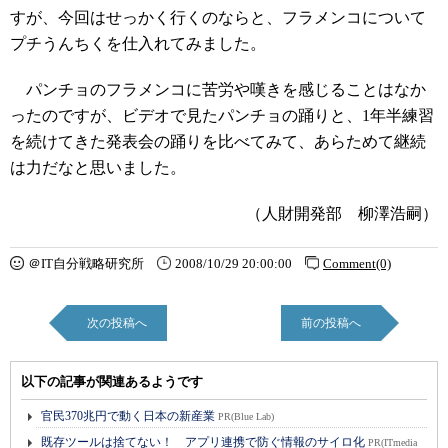
すが、今回はせっかく行くのならと、フラメンコについて
プチうんちくを仕入れてみました。
パンチョのフラメンコに苦労や嘆きを感じることはなか
ったのですが、ビデオで見たパンチョの踊りと、1年半練習
を続けてきた発表会の踊りを比べてみて、あらためて継続
は力だなと思いました。
（人財開発部 柳澤浩嗣）
＠IT自分戦略研究所
2008/10/29 20:00:00
Comment(0)
次の投稿へ
前の投稿へ
以下の記事が関連あるようです
官民370兆円で動く日本の新産業
PR(Blue Lab)
既存ツールは捨てない！ アプリ連携で防ぐ情報のサイロ化
PR(ITmedia