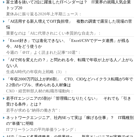
富士通を抜いて2位に躍進したITベンダーは？ IT業界の就職人気企業
トップ20
夏休みに振り返る2026年上半期ニュース：
「AI活用する新人増えてOJT負担増」 複数の調査で露呈した現場の苦
悩
重要なのは「AIに代替されにくい本質的な自走力」：
「Excel好き」では進化できない、「Excel/CSVでデータ連携」が残る
今、AIをどう使うか
今週の「＠IT」よく読まれた記事“10選”：
「AIで何を変えたの？」と問われる今、転職で年収が上がる人／上がら
ない人
生成AI時代の年収向上戦略（3）：
「年収2000万円以上が約6割」 CTO、CIOなどハイクラス転職が5年で
2.2倍のバブル、求められる人材像は
CXO・経営幹部人材の転職市場動向：
若手ITエンジニアの5割が「管理職になりたくない」 それでも「引き
受ける条件」とは？
若手が求める“納得の働き方”：
ネットワークエンジニア、社内SEって実は「稼げる仕事」？ IT職種別
の“単価”に明暗
ITフリーランスの平均単価ランキング：
AIで「コード多重債務者」の世界線へ――新卒エンジニアが実務でボコ