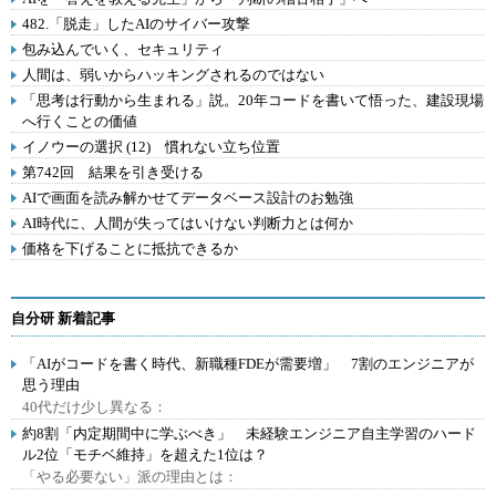
482.「脱走」したAIのサイバー攻撃
包み込んでいく、セキュリティ
人間は、弱いからハッキングされるのではない
「思考は行動から生まれる」説。20年コードを書いて悟った、建設現場
へ行くことの価値
イノウーの選択 (12) 慣れない立ち位置
第742回 結果を引き受ける
AIで画面を読み解かせてデータベース設計のお勉強
AI時代に、人間が失ってはいけない判断力とは何か
価格を下げることに抵抗できるか
自分研 新着記事
「AIがコードを書く時代、新職種FDEが需要増」 7割のエンジニアが
思う理由
40代だけ少し異なる：
約8割「内定期間中に学ぶべき」 未経験エンジニア自主学習のハード
ル2位「モチベ維持」を超えた1位は？
「やる必要ない」派の理由とは：