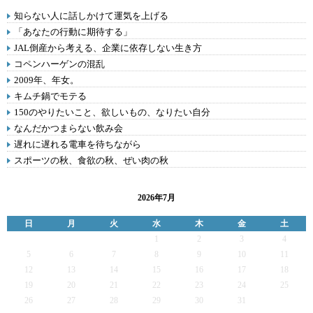
知らない人に話しかけて運気を上げる
「あなたの行動に期待する」
JAL倒産から考える、企業に依存しない生き方
コペンハーゲンの混乱
2009年、年女。
キムチ鍋でモテる
150のやりたいこと、欲しいもの、なりたい自分
なんだかつまらない飲み会
遅れに遅れる電車を待ちながら
スポーツの秋、食欲の秋、ぜい肉の秋
2026年7月
日
月
火
水
木
金
土
1
2
3
4
5
6
7
8
9
10
11
12
13
14
15
16
17
18
19
20
21
22
23
24
25
26
27
28
29
30
31