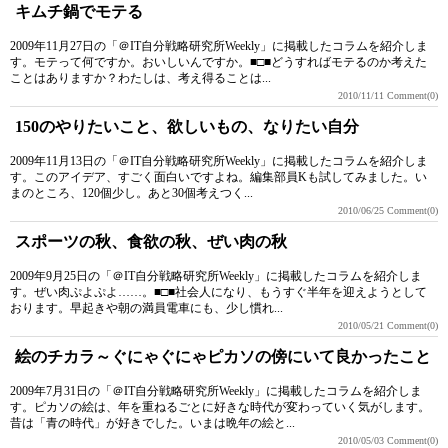
キムチ鍋でモテる
2009年11月27日の「＠IT自分戦略研究所Weekly」に掲載したコラムを紹介しま
す。モテって何ですか。おいしいんですか。■□■どうすればモテるのか考えた
ことはありますか？わたしは、考え得ることは...
2010/11/11
Comment(0)
150のやりたいこと、欲しいもの、なりたい自分
2009年11月13日の「＠IT自分戦略研究所Weekly」に掲載したコラムを紹介しま
す。このアイデア、すごく面白いですよね。編集部員Kも試してみました。い
まのところ、120個少し。あと30個考えつく...
2010/06/25
Comment(0)
スポーツの秋、食欲の秋、ぜい肉の秋
2009年9月25日の「＠IT自分戦略研究所Weekly」に掲載したコラムを紹介しま
す。ぜい肉ぷよぷよ……。■□■社会人になり、もうすぐ半年を迎えようとして
おります。早起きや朝の満員電車にも、少し慣れ...
2010/05/21
Comment(0)
絵のチカラ～ぐにゃぐにゃピカソの傍にいて良かったこと
2009年7月31日の「＠IT自分戦略研究所Weekly」に掲載したコラムを紹介しま
す。ピカソの絵は、年を重ねるごとに好きな時代が変わっていく気がします。
昔は「青の時代」が好きでした。いまは晩年の絵と...
2010/05/03
Comment(0)