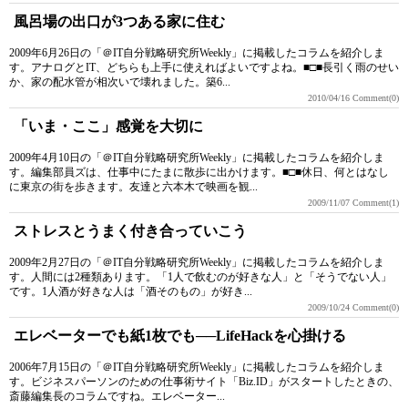
風呂場の出口が3つある家に住む
2009年6月26日の「＠IT自分戦略研究所Weekly」に掲載したコラムを紹介しま
す。アナログとIT、どちらも上手に使えればよいですよね。■□■長引く雨のせい
か、家の配水管が相次いで壊れました。築6...
2010/04/16
Comment(0)
「いま・ここ」感覚を大切に
2009年4月10日の「＠IT自分戦略研究所Weekly」に掲載したコラムを紹介しま
す。編集部員ズは、仕事中にたまに散歩に出かけます。■□■休日、何とはなし
に東京の街を歩きます。友達と六本木で映画を観...
2009/11/07
Comment(1)
ストレスとうまく付き合っていこう
2009年2月27日の「＠IT自分戦略研究所Weekly」に掲載したコラムを紹介しま
す。人間には2種類あります。「1人で飲むのが好きな人」と「そうでない人」
です。1人酒が好きな人は「酒そのもの」が好き...
2009/10/24
Comment(0)
エレベーターでも紙1枚でも──LifeHackを心掛ける
2006年7月15日の「＠IT自分戦略研究所Weekly」に掲載したコラムを紹介しま
す。ビジネスパーソンのための仕事術サイト「Biz.ID」がスタートしたときの、
斎藤編集長のコラムですね。エレベーター...