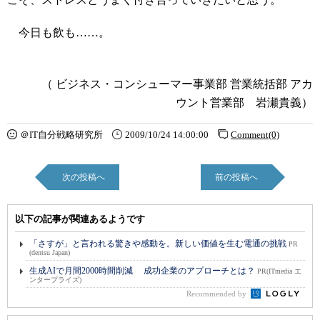
今日も飲も……。
（ ビジネス・コンシューマー事業部 営業統括部 アカ
ウント営業部 岩瀬貴義）
＠IT自分戦略研究所
2009/10/24 14:00:00
Comment(0)
次の投稿へ
前の投稿へ
以下の記事が関連あるようです
「さすが」と言われる驚きや感動を。新しい価値を生む電通の挑戦
PR
(dentsu Japan)
生成AIで月間2000時間削減 成功企業のアプローチとは？
PR(ITmedia エ
ンタープライズ)
Recommended by