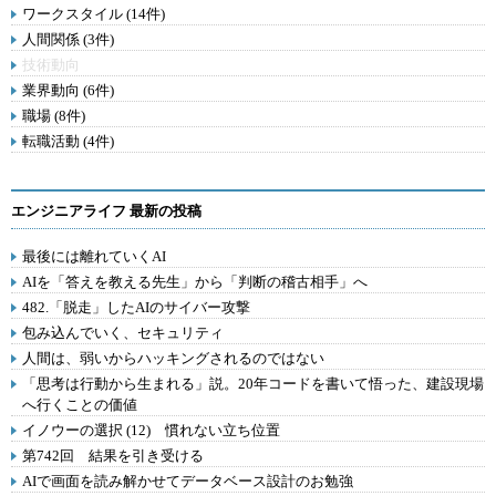
ワークスタイル (14件)
人間関係 (3件)
技術動向
業界動向 (6件)
職場 (8件)
転職活動 (4件)
エンジニアライフ 最新の投稿
最後には離れていくAI
AIを「答えを教える先生」から「判断の稽古相手」へ
482.「脱走」したAIのサイバー攻撃
包み込んでいく、セキュリティ
人間は、弱いからハッキングされるのではない
「思考は行動から生まれる」説。20年コードを書いて悟った、建設現場
へ行くことの価値
イノウーの選択 (12) 慣れない立ち位置
第742回 結果を引き受ける
AIで画面を読み解かせてデータベース設計のお勉強