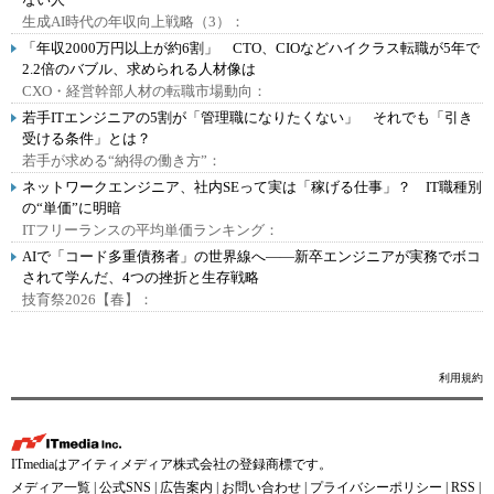
生成AI時代の年収向上戦略（3）：
「年収2000万円以上が約6割」 CTO、CIOなどハイクラス転職が5年で
2.2倍のバブル、求められる人材像は
CXO・経営幹部人材の転職市場動向：
若手ITエンジニアの5割が「管理職になりたくない」 それでも「引き
受ける条件」とは？
若手が求める“納得の働き方”：
ネットワークエンジニア、社内SEって実は「稼げる仕事」？ IT職種別
の“単価”に明暗
ITフリーランスの平均単価ランキング：
AIで「コード多重債務者」の世界線へ――新卒エンジニアが実務でボコ
されて学んだ、4つの挫折と生存戦略
技育祭2026【春】：
利用規約
ITmediaはアイティメディア株式会社の登録商標です。
メディア一覧
|
公式SNS
|
広告案内
|
お問い合わせ
|
プライバシーポリシー
|
RSS
|