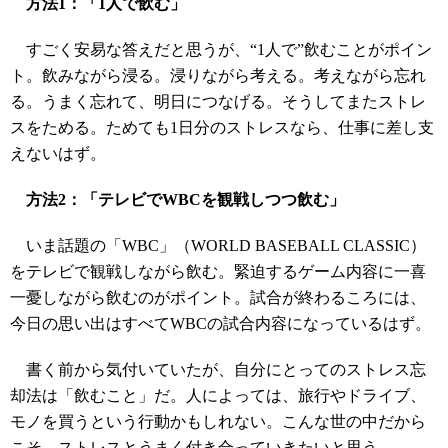
方法1：「1人で飲む」
すごく安易な答えだと思うが、“1人で”飲むことがポイン
ト。飲みながら浸る。浸りながら考える。考えながら忘れ
る。うまく忘れて、明日につなげる。そうしてまたストレ
スをためる。ためても1日分のストレスなら、仕事に差し支
えないはず。
方法2：「テレビでWBCを観戦しつつ飲む」
いま話題の「WBC」（WORLD BASEBALL CLASSIC）
をテレビで観戦しながら飲む。緊迫するゲーム内容に一喜
一憂しながら飲むのがポイント。試合が終わるころには、
今日の思い出はすべてWBCの試合内容になっているはず。
書く前から気付いていたが、自分にとってのストレス忘
却法は「飲むこと」だ。人によっては、旅行やドライブ、
モノを買うという行動かもしれない。こんな世の中だから
こそ、ストレスとうまく付き合っていきたいと思う。