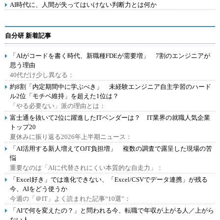
AI時代に、人間が失ってはいけない判断力とは何か
自分研 新着記事
「AIがコードを書く時代、新職種FDEが需要増」 7割のエンジニアが
思う理由
40代だけ少し異なる：
約8割「内定期間中に学ぶべき」 未経験エンジニア自主学習のハード
ル2位「モチベ維持」を超えた1位は？
「やる必要ない」派の理由とは：
富士通を抜いて2位に躍進したITベンダーは？ IT業界の就職人気企業
トップ20
夏休みに振り返る2026年上半期ニュース：
「AI活用する新人増えてOJT負担増」 複数の調査で露呈した現場の苦
悩
重要なのは「AIに代替されにくい本質的な自走力」：
「Excel好き」では進化できない、「Excel/CSVでデータ連携」が残る
今、AIをどう使うか
今週の「＠IT」よく読まれた記事“10選”：
「AIで何を変えたの？」と問われる今、転職で年収が上がる人／上がら
ない人