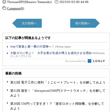
ThousanDIY(Masawo Yamazaki)
2023/01/03 00:44:08
Comment(0)
次の投稿へ
前の投稿へ
以下の記事が関連あるようです
Jeepで家族と夏一番の大冒険へ！
PR(Jeep Japan)
大阪ガスに学ぶ！ 大手企業が生成AI導入を成功させる理由
PR(ITmedia
エンタープライズ)
Recommended by
最新の投稿
第32回 電子工作に便利「ミニヒートプレート」を分解してみよう
第31回 激安！「Aliexpressの500円スマートウオッチ」を分解して
みよう
第30回 550円って安すぎ！？「激安ロボット掃除機」を分解して
みよう