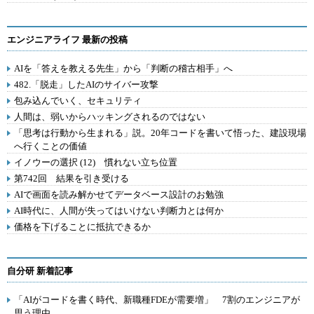
エンジニアライフ 最新の投稿
AIを「答えを教える先生」から「判断の稽古相手」へ
482.「脱走」したAIのサイバー攻撃
包み込んでいく、セキュリティ
人間は、弱いからハッキングされるのではない
「思考は行動から生まれる」説。20年コードを書いて悟った、建設現場
へ行くことの価値
イノウーの選択 (12) 慣れない立ち位置
第742回 結果を引き受ける
AIで画面を読み解かせてデータベース設計のお勉強
AI時代に、人間が失ってはいけない判断力とは何か
価格を下げることに抵抗できるか
自分研 新着記事
「AIがコードを書く時代、新職種FDEが需要増」 7割のエンジニアが
思う理由