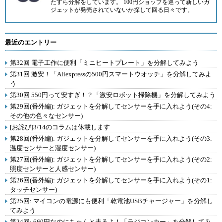
たすら分解をしています。 100円ショップを巡って新しいガ
ジェットが発売されていないか探して回る日々です。
最近のエントリー
第32回 電子工作に便利「ミニヒートプレート」を分解してみよう
第31回 激安！「Aliexpressの500円スマートウオッチ」を分解してみよ
う
第30回 550円って安すぎ！？「激安ロボット掃除機」を分解してみよう
第29回(番外編): ガジェットを分解してセンサーを手に入れよう(その4:
その他の色々なセンサー)
[お詫び]3/14のコラムは休載します
第28回(番外編): ガジェットを分解してセンサーを手に入れよう(その3:
温度センサーと湿度センサー)
第27回(番外編): ガジェットを分解してセンサーを手に入れよう(その2:
照度センサーと人感センサー)
第26回(番外編): ガジェットを分解してセンサーを手に入れよう(その1:
タッチセンサー)
第25回: マイコンの電源にも便利「乾電池USBチャージャー」を分解し
てみよう
第24回: 660円なのにちゃんと走るよ！「ラジコンカー」を分解してみ