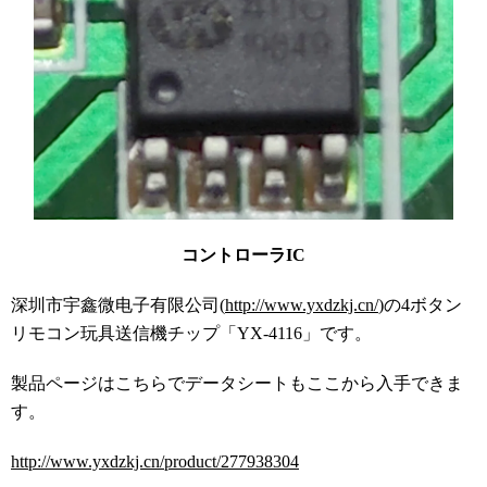
コントローラIC
深圳市宇鑫微电子有限公司(
http://www.yxdzkj.cn/
)の4ボタン
リモコン玩具送信機チップ「YX-4116」です。
製品ページはこちらでデータシートもここから入手できま
す。
http://www.yxdzkj.cn/product/277938304