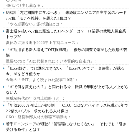
40代だけ少し異なる：
約8割「内定期間中に学ぶべき」 未経験エンジニア自主学習のハード
ル2位「モチベ維持」を超えた1位は？
「やる必要ない」派の理由とは：
富士通を抜いて2位に躍進したITベンダーは？ IT業界の就職人気企業
トップ20
夏休みに振り返る2026年上半期ニュース：
「AI活用する新人増えてOJT負担増」 複数の調査で露呈した現場の苦
悩
重要なのは「AIに代替されにくい本質的な自走力」：
「Excel好き」では進化できない、「Excel/CSVでデータ連携」が残る
今、AIをどう使うか
今週の「＠IT」よく読まれた記事“10選”：
「AIで何を変えたの？」と問われる今、転職で年収が上がる人／上がら
ない人
生成AI時代の年収向上戦略（3）：
「年収2000万円以上が約6割」 CTO、CIOなどハイクラス転職が5年で
2.2倍のバブル、求められる人材像は
CXO・経営幹部人材の転職市場動向：
若手ITエンジニアの5割が「管理職になりたくない」 それでも「引き
受ける条件」とは？