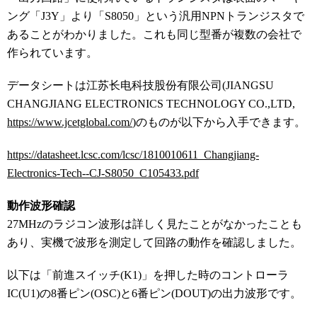
ング「J3Y」より「S8050」という汎用NPNトランジスタで
あることがわかりました。これも同じ型番が複数の会社で
作られています。
データシートは江苏长电科技股份有限公司(JIANGSU
CHANGJIANG ELECTRONICS TECHNOLOGY CO.,LTD,
https://www.jcetglobal.com/
)のものが以下から入手できます。
https://datasheet.lcsc.com/lcsc/1810010611_Changjiang-
Electronics-Tech--CJ-S8050_C105433.pdf
動作波形確認
27MHzのラジコン波形は詳しく見たことがなかったことも
あり、実機で波形を測定して回路の動作を確認しました。
以下は「前進スイッチ(K1)」を押した時のコントローラ
IC(U1)の8番ピン(OSC)と6番ピン(DOUT)の出力波形です。