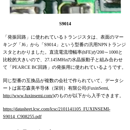
S9014
「発振回路」に使われているトランジスタは、表面のマー
キング「J6」から「S9014」という型番の汎用NPNトランジ
スタとわかりました。直流電流増幅率(hFE)が200～1000と
比較的大きいので、
27.145MHzの水晶振動子と組み合わせ
て
「PEARCE BC回路」の発振用に使われているようです。
同じ型番の互換品が複数の会社で作られていて、データシ
ートは富芯森美半导体（深圳）有限公司(FuxinSemi,
http://www.fuxinsemi.com/
)のものが以下から入手できます。
https://datasheet.lcsc.com/lcsc/2101141105_FUXINSEMI-
S9014_C908255.pdf