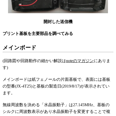
開封した送信機
プリント基板を主要部品を調べてみる
メインボード
(回路図や回路動作の細かい解説は
noteのマガジン
にありま
す)
メインボードは紙フェノールの片面基板で、表面には基板
の型番(JX-4T25)と基板の製造日(2019/8/17)が表示されてい
ます。
無線周波数を決める「水晶振動子」は27.145MHz、基板の
シルクに周波数表示があり水晶振動子を変更することで複