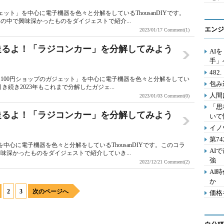
ット」を中心に電子機器を色々と分解をしているThousanDIYです。
中で興味深かったものをダイジェストで紹介...
エンジ
2023/01/17
Comment(1)
んと走るよ！「ラジコンカー」を分解してみよう
AI
手」
48
100円ショップのガジェット」を中心に電子機器を色々と分解をしてい
包み
引き続き2023年もこれまで分解したガジェ...
人間
2023/01/03
Comment(0)
「思
んと走るよ！「ラジコンカー」を分解してみよう
いて
イノ
第7
中心に電子機器を色々と分解をしているThousanDIYです。このコラ
AI
深かったものをダイジェストで紹介していき...
強
2022/12/21
Comment(2)
AI
か
2
3
次のページへ
価格