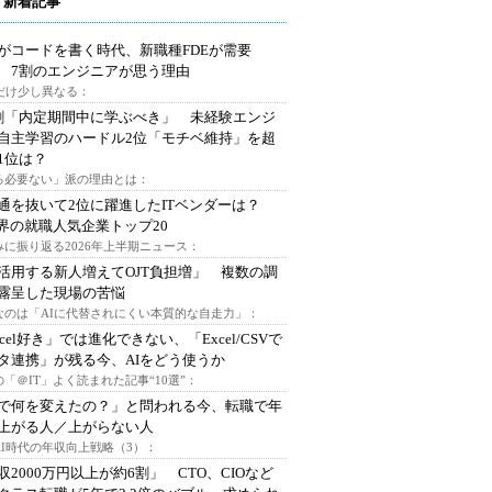
 新着記事
Iがコードを書く時代、新職種FDEが需要
 7割のエンジニアが思う理由
代だけ少し異なる：
割「内定期間中に学ぶべき」 未経験エンジ
自主学習のハードル2位「モチベ維持」を超
1位は？
る必要ない」派の理由とは：
通を抜いて2位に躍進したITベンダーは？
業界の就職人気企業トップ20
みに振り返る2026年上半期ニュース：
I活用する新人増えてOJT負担増」 複数の調
露呈した現場の苦悩
なのは「AIに代替されにくい本質的な自走力」：
xcel好き」では進化できない、「Excel/CSVで
タ連携」が残る今、AIをどう使うか
「＠IT」よく読まれた記事“10選”：
Iで何を変えたの？」と問われる今、転職で年
上がる人／上がらない人
AI時代の年収向上戦略（3）：
収2000万円以上が約6割」 CTO、CIOなど