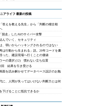
ニアライフ 最新の投稿
を「答えを教える先生」から「判断の稽古相
へ
2.「脱走」したAIのサイバー攻撃
込んでいく、セキュリティ
は、弱いからハッキングされるのではない
考は行動から生まれる」説。20年コードを書
悟った、建設現場へ行くことの価値
ウーの選択 (12) 慣れない立ち位置
42回 結果を引き受ける
で画面を読み解かせてデータベース設計のお勉
時代に、人間が失ってはいけない判断力とは何
を下げることに抵抗できるか