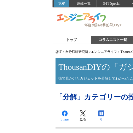
TOP
連載一覧
＠IT Special
トップ
コラムニスト一覧
@IT
>
自分戦略研究所
>
エンジニアライフ
>
Thou
ThousanDIYの
街で見かけたガジェットを分解してわかった
「分解」カテゴリーの
Share
0
見る