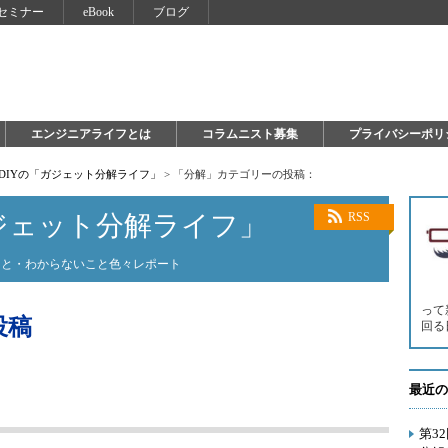
セミナー
eBook
ブログ
エンジニアライフとは
コラムニスト募集
プライバシーポリ
sanDIYの「ガジェット分解ライフ」
>
「分解」カテゴリーの投稿：
「ガジェット分解ライフ」
RSS
こと・わからないこと色々レポート
って
投稿
回る
最近の
第3