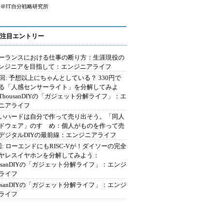
＠IT自分戦略研究所
注目エントリー
ーランスにおける仕事の断り方：生涯現役の
エンジニアを目指して：エンジニアライフ
2回: 予想以上にちゃんとしている？ 330円で
る「人感センサーライト」を分解してみよ
ThousanDIYの「ガジェット分解ライフ」：エ
ニアライフ
いハードは自分で作って売り出そう。「同人
ドウェア」のすゝめ：個人がものを作って売
デジタルDIYの最前線：エンジニアライフ
回: ローエンドにもRISC-Vが！ダイソーの完全
ヤレスイヤホンを分解してみよう：
ousanDIYの「ガジェット分解ライフ」：エンジ
ライフ
ousanDIYの「ガジェット分解ライフ」：エンジ
ライフ