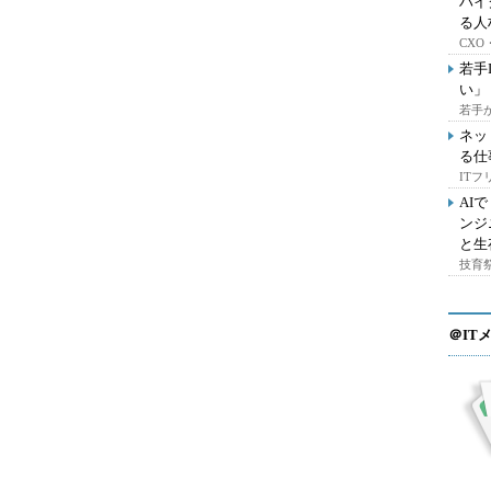
ハイ
る人
CX
若手
い」
若手
ネッ
る仕
IT
AI
ンジ
と生
技育祭
＠IT