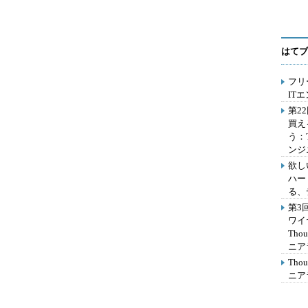
はてブ
フリ
IT
第2
買え
う：
ンジ
欲し
ハー
る、
第3
ワイ
Th
ニア
Th
ニア