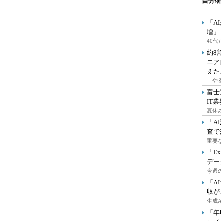
自分研
「A
増」
40
約8
ニア
えた
「や
富士
IT
夏休
「A
査で
重要
「E
デー
今週の
「A
収が
生成
「年