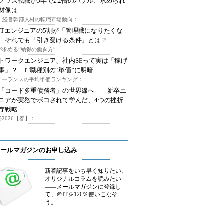
クラス転職が5年で2.2倍のバブル、求められ
材像は
O・経営幹部人材の転職市場動向：
ITエンジニアの5割が「管理職になりたくな
 それでも「引き受ける条件」とは？
が求める“納得の働き方”：
トワークエンジニア、社内SEって実は「稼げ
事」？ IT職種別の“単価”に明暗
フリーランスの平均単価ランキング：
で「コード多重債務者」の世界線へ――新卒エ
ニアが実務でボコされて学んだ、4つの挫折
存戦略
2026【春】：
メールマガジンのお申し込み
新着記事をいち早く知りたい、
オリジナルコラムを読みたい
――メールマガジンに登録し
て、＠ITを120％使いこなそ
う。