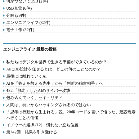
何かつないでUSB (2件)
USB充電 (6件)
分解 (29件)
エンジニアライフ (32件)
電子工作 (32件)
エンジニアライフ 最新の投稿
私たちはデジタル世界で生きる準備ができているのか？
AIにDB設計を任せるとは、どこの何のことなのか？
最後には離れていくAI
AIを「答えを教える先生」から「判断の稽古相手」へ
482.「脱走」したAIのサイバー攻撃
包み込んでいく、セキュリティ
人間は、弱いからハッキングされるのではない
「思考は行動から生まれる」説。20年コードを書いて悟った、建設現場
へ行くことの価値
イノウーの選択 (12) 慣れない立ち位置
第742回 結果を引き受ける