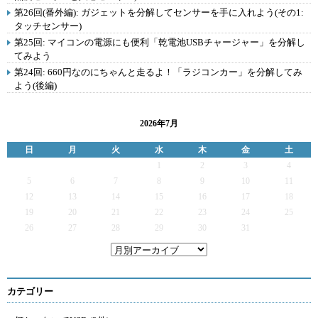
第26回(番外編): ガジェットを分解してセンサーを手に入れよう(その1:
タッチセンサー)
第25回: マイコンの電源にも便利「乾電池USBチャージャー」を分解し
てみよう
第24回: 660円なのにちゃんと走るよ！「ラジコンカー」を分解してみ
よう(後編)
2026年7月
日
月
火
水
木
金
土
1
2
3
4
5
6
7
8
9
10
11
12
13
14
15
16
17
18
19
20
21
22
23
24
25
26
27
28
29
30
31
カテゴリー