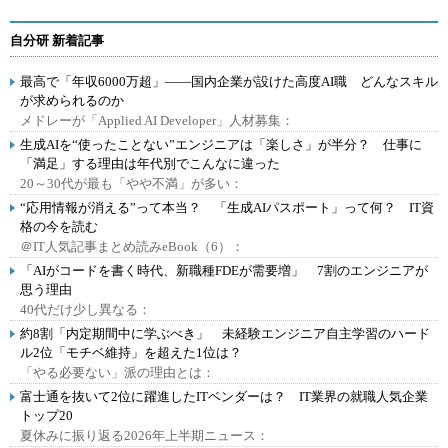
自分研 新着記事
最高で「年収6000万超」――国内企業が設けた高度AI職 どんなスキル
が求められるのか
メドレーが「Applied AI Developer」人材募集：
生成AIを“使ったことない”エンジニアは「楽しさ」が半分？ 仕事に
「満足」する理由は年代別でこんなに違った
20～30代が最も「やや不満」が多い：
“応用情報が消える”って本当？ 「生成AIパスポート」って何？ IT資
格の今を読む
＠IT人気記事まとめ読みeBook（6）：
「AIがコードを書く時代、新職種FDEが需要増」 7割のエンジニアが
思う理由
40代だけ少し異なる：
約8割「内定期間中に学ぶべき」 未経験エンジニア自主学習のハード
ル2位「モチベ維持」を超えた1位は？
「やる必要ない」派の理由とは：
富士通を抜いて2位に躍進したITベンダーは？ IT業界の就職人気企業
トップ20
夏休みに振り返る2026年上半期ニュース：