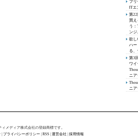
フリ
IT
第2
買え
う：
ンジ
欲し
ハー
る、
第3
ワイ
Th
ニア
Th
ニア
はアイティメディア株式会社の登録商標です。
せ
|
プライバシーポリシー
|
RSS
|
運営会社
|
採用情報