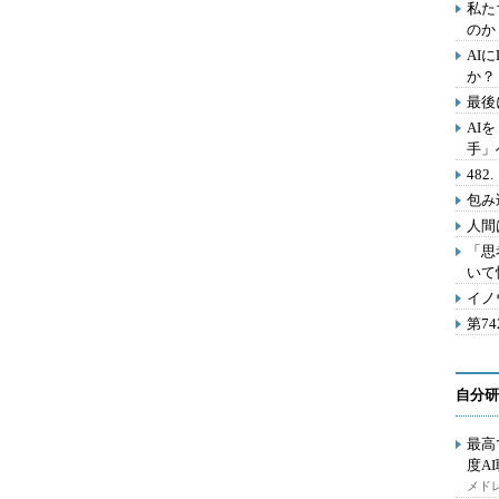
私た
のか
AI
か？
最後
AI
手」
48
包み
人間
「思
いて
イノ
第7
自分研
最高
度A
メドレ