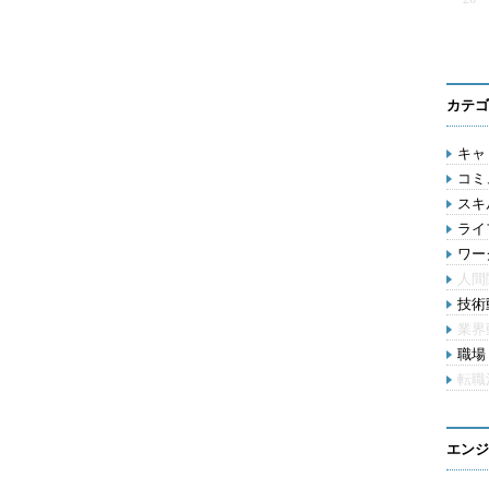
カテゴ
キャリ
コミ
スキル
ライ
ワー
人間
技術動
業界
職場 
転職
エンジ