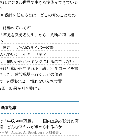
ちはデジタル世界で生きる準備ができている
？
にDB設計を任せるとは、どこの何のことなの
には離れていくAI
を「答えを教える先生」から「判断の稽古相
へ
2.「脱走」したAIのサイバー攻撃
込んでいく、セキュリティ
は、弱いからハッキングされるのではない
考は行動から生まれる」説。20年コードを書
悟った、建設現場へ行くことの価値
ウーの選択 (12) 慣れない立ち位置
42回 結果を引き受ける
 新着記事
で「年収6000万超」――国内企業が設けた高
I職 どんなスキルが求められるのか
ーが「Applied AI Developer」人材募集：