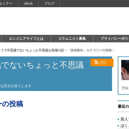
セミナー
eBook
ブログ
エンジニアライフとは
コラムニスト募集
プライバシーポリ
そうで不思議でないちょっと不思議な現場の話
>
「技術動向」カテゴリーの投稿：
議でないちょっと不思議
RSS
議な話をお送りします。
ブロ
ーの投稿
最近の
新人
ぼく