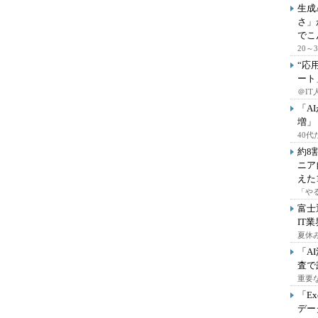
生成
さ」
でこ
20
“応
ート
＠IT
「A
増」
40
約8
ニア
えた
「や
富士
IT
夏休
「A
査で
重要
「E
デー