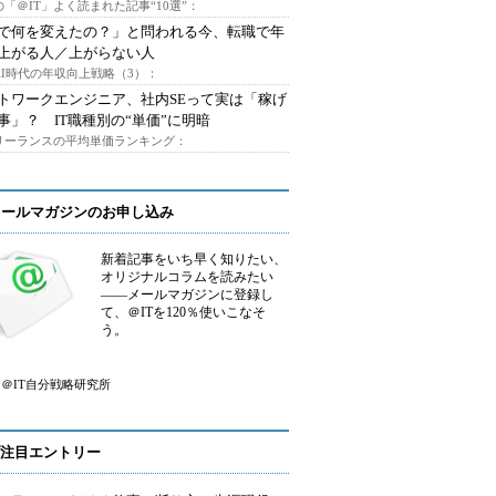
「＠IT」よく読まれた記事“10選”：
Iで何を変えたの？」と問われる今、転職で年
上がる人／上がらない人
AI時代の年収向上戦略（3）：
トワークエンジニア、社内SEって実は「稼げ
事」？ IT職種別の“単価”に明暗
フリーランスの平均単価ランキング：
メールマガジンのお申し込み
新着記事をいち早く知りたい、
オリジナルコラムを読みたい
――メールマガジンに登録し
て、＠ITを120％使いこなそ
う。
＠IT自分戦略研究所
注目エントリー