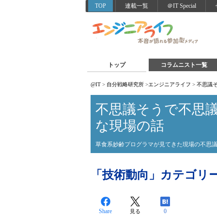
TOP
連載一覧
＠IT Special
トップ
コラムニスト一覧
@IT
>
自分戦略研究所
>
エンジニアライフ
>
不思議
不思議そうで不思
な現場の話
草食系妙齢プログラマが見てきた現場の不思
「技術動向」カテゴリ
Share
0
見る