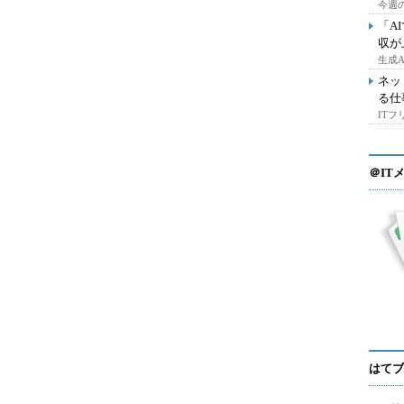
今週の
「A
収が
生成
ネッ
る仕
IT
＠IT
はてブ