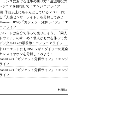
ーランスにおける仕事の断り方：生涯現役の
エンジニアを目指して：エンジニアライフ
2回: 予想以上にちゃんとしている？ 330円で
る「人感センサーライト」を分解してみよ
ThousanDIYの「ガジェット分解ライフ」：エ
ニアライフ
いハードは自分で作って売り出そう。「同人
ドウェア」のすゝめ：個人がものを作って売
デジタルDIYの最前線：エンジニアライフ
回: ローエンドにもRISC-Vが！ダイソーの完全
ヤレスイヤホンを分解してみよう：
ousanDIYの「ガジェット分解ライフ」：エンジ
ライフ
ousanDIYの「ガジェット分解ライフ」：エンジ
ライフ
利用規約