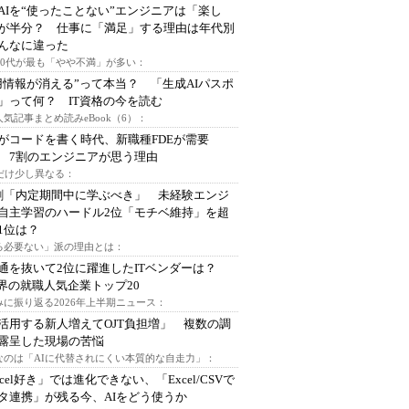
AIを“使ったことない”エンジニアは「楽し
が半分？ 仕事に「満足」する理由は年代別
んなに違った
～30代が最も「やや不満」が多い：
用情報が消える”って本当？ 「生成AIパスポ
」って何？ IT資格の今を読む
人気記事まとめ読みeBook（6）：
Iがコードを書く時代、新職種FDEが需要
 7割のエンジニアが思う理由
代だけ少し異なる：
割「内定期間中に学ぶべき」 未経験エンジ
自主学習のハードル2位「モチベ維持」を超
1位は？
る必要ない」派の理由とは：
通を抜いて2位に躍進したITベンダーは？
業界の就職人気企業トップ20
みに振り返る2026年上半期ニュース：
I活用する新人増えてOJT負担増」 複数の調
露呈した現場の苦悩
なのは「AIに代替されにくい本質的な自走力」：
xcel好き」では進化できない、「Excel/CSVで
タ連携」が残る今、AIをどう使うか