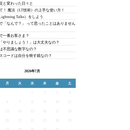
災と変わった日々と
て！ 魔法（LT技術）の上手な使い方！
ightning Talks）をしよう
で「なんで？」 って思ったことはありません
で一番お客さま？
「やりましょう！」は大丈夫なの？
は不思議な数字なの？
スコードは自分を映す鏡なの？
2026年7月
月
火
水
木
金
土
1
2
3
4
6
7
8
9
10
11
13
14
15
16
17
18
20
21
22
23
24
25
27
28
29
30
31