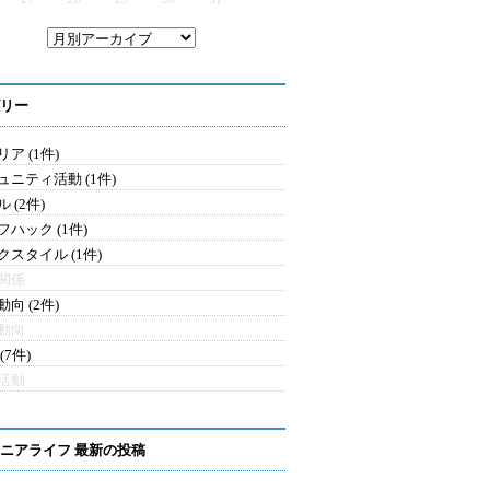
リー
ア (1件)
ュニティ活動 (1件)
 (2件)
フハック (1件)
クスタイル (1件)
関係
向 (2件)
動向
(7件)
活動
ニアライフ 最新の投稿