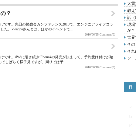
大震
教え
なの？
話（L
けです。先日の勉強会カンファレンス2010で、エンジニアライフコラ
現場
た。kwappaさんとは、ほかのイベントで...
か？
2010/06/25
Comment(0)
世界
その
それ
す。iPadに引き続きiPhone4の発売が決まって、予約受け付けが始
ソー
のでしばらく様子見ですが、周りでは予...
2010/06/18
Comment(0)
日
5
12
19
26