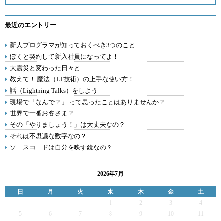
最近のエントリー
新人プログラマが知っておくべき3つのこと
ぼくと契約して新入社員になってよ！
大震災と変わった日々と
教えて！ 魔法（LT技術）の上手な使い方！
話（Lightning Talks）をしよう
現場で「なんで？」 って思ったことはありませんか？
世界で一番お客さま？
その「やりましょう！」は大丈夫なの？
それは不思議な数字なの？
ソースコードは自分を映す鏡なの？
2026年7月
日
月
火
水
木
金
土
1
2
3
4
5
6
7
8
9
10
11