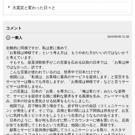
大震災と変わった日々と
コメント
2010/09/09 15:38
一般人
全般的に同感ですが、私は更に進めて、
「お客様は神様です」という考え方は、もうやめた方がいいのではないか？
と考えています。
そもそも、故某演歌歌手がこの言葉を広める以前の日本では、「お客は神
ではなかった」訳です。
こんな言葉が使われているのは、世界中で日本だけです。
他国には、「私達は、お客様に最高のサービスを提供します」と宣言する
サービサーは幾らでも存在しますが、「お客様は神様です」などと言うサー
ビサーは存在しません。
この言葉は、日本の「お客」を尊大にし、「俺は客だぞ」みたいな姿勢
で、サービスを提供する側に過剰な要求をする風潮を生み、クレーマーを生
み、日本の社会を悪化させる結果をもたらしました。
他国では、店で物を買う場合でも、必ず何らかの会話（コミュニケーショ
ン）が発生します。そこでは、店側と客の間には上下関係は存在せず、お互
いに気持ち良くビジネスをしようという合意のようなものがあります。
日本のように、客が何も言わずに黙ってカウンターに物を置いたら、店員
が全てを処理してくれるという光景は、他国に比べると、異様です。
顧客とサービス提供側が協調してコミュニケーションを取り、カスタマ
ー・サティスファクションの最大化を図るように改めていくべきではない