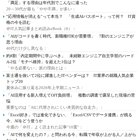
「満足」する理由は年代別でこんなに違った
20～30代が最も「やや不満」が多い：
“応用情報が消える”って本当？ 「生成AIパスポート」って何？ IT資
格の今を読む
＠IT人気記事まとめ読みeBook（6）：
「AIがコードを書く時代、新職種FDEが需要増」 7割のエンジニアが
思う理由
40代だけ少し異なる：
約8割「内定期間中に学ぶべき」 未経験エンジニア自主学習のハード
ル2位「モチベ維持」を超えた1位は？
「やる必要ない」派の理由とは：
富士通を抜いて2位に躍進したITベンダーは？ IT業界の就職人気企業
トップ20
夏休みに振り返る2026年上半期ニュース：
「AI活用する新人増えてOJT負担増」 複数の調査で露呈した現場の苦
悩
重要なのは「AIに代替されにくい本質的な自走力」：
「Excel好き」では進化できない、「Excel/CSVでデータ連携」が残る
今、AIをどう使うか
今週の「＠IT」よく読まれた記事“10選”：
「AIで何を変えたの？」と問われる今、転職で年収が上がる人／上がら