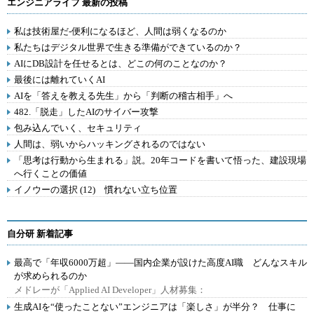
エンジニアライフ 最新の投稿
私は技術屋だ-便利になるほど、人間は弱くなるのか
私たちはデジタル世界で生きる準備ができているのか？
AIにDB設計を任せるとは、どこの何のことなのか？
最後には離れていくAI
AIを「答えを教える先生」から「判断の稽古相手」へ
482.「脱走」したAIのサイバー攻撃
包み込んでいく、セキュリティ
人間は、弱いからハッキングされるのではない
「思考は行動から生まれる」説。20年コードを書いて悟った、建設現場
へ行くことの価値
イノウーの選択 (12) 慣れない立ち位置
自分研 新着記事
最高で「年収6000万超」――国内企業が設けた高度AI職 どんなスキル
が求められるのか
メドレーが「Applied AI Developer」人材募集：
生成AIを“使ったことない”エンジニアは「楽しさ」が半分？ 仕事に