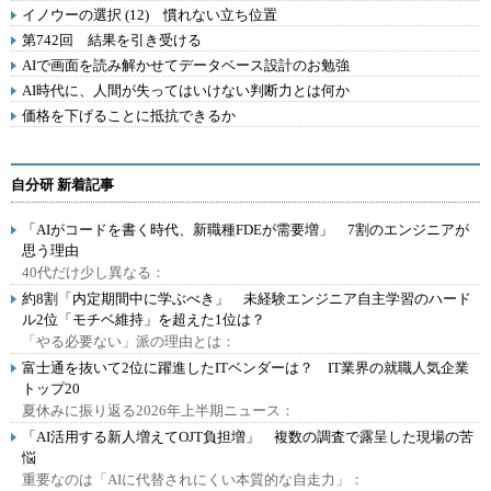
イノウーの選択 (12) 慣れない立ち位置
第742回 結果を引き受ける
AIで画面を読み解かせてデータベース設計のお勉強
AI時代に、人間が失ってはいけない判断力とは何か
価格を下げることに抵抗できるか
自分研 新着記事
「AIがコードを書く時代、新職種FDEが需要増」 7割のエンジニアが
思う理由
40代だけ少し異なる：
約8割「内定期間中に学ぶべき」 未経験エンジニア自主学習のハード
ル2位「モチベ維持」を超えた1位は？
「やる必要ない」派の理由とは：
富士通を抜いて2位に躍進したITベンダーは？ IT業界の就職人気企業
トップ20
夏休みに振り返る2026年上半期ニュース：
「AI活用する新人増えてOJT負担増」 複数の調査で露呈した現場の苦
悩
重要なのは「AIに代替されにくい本質的な自走力」：