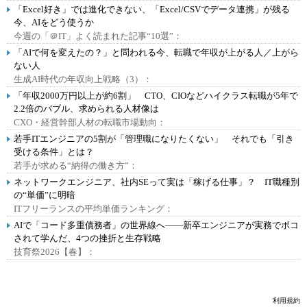
「Excel好き」では進化できない、「Excel/CSVでデータ連携」が残る
今、AIをどう使うか
今週の「＠IT」よく読まれた記事“10選”：
「AIで何を変えたの？」と問われる今、転職で年収が上がる人／上がら
ない人
生成AI時代の年収向上戦略（3）：
「年収2000万円以上が約6割」 CTO、CIOなどハイクラス転職が5年で
2.2倍のバブル、求められる人材像は
CXO・経営幹部人材の転職市場動向：
若手ITエンジニアの5割が「管理職になりたくない」 それでも「引き
受ける条件」とは？
若手が求める“納得の働き方”：
ネットワークエンジニア、社内SEって実は「稼げる仕事」？ IT職種別
の“単価”に明暗
ITフリーランスの平均単価ランキング：
AIで「コード多重債務者」の世界線へ――新卒エンジニアが実務でボコ
されて学んだ、4つの挫折と生存戦略
技育祭2026【春】：
利用規約