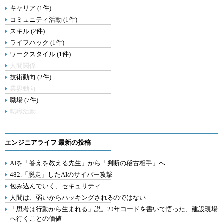
キャリア (1件)
コミュニティ活動 (1件)
スキル (2件)
ライフハック (1件)
ワークスタイル (1件)
人間関係
技術動向 (2件)
業界動向
職場 (7件)
転職活動
エンジニアライフ 最新の投稿
AIを「答えを教える先生」から「判断の稽古相手」へ
482.「脱走」したAIのサイバー攻撃
包み込んでいく、セキュリティ
人間は、弱いからハッキングされるのではない
「思考は行動から生まれる」説。20年コードを書いて悟った、建設現場
へ行くことの価値