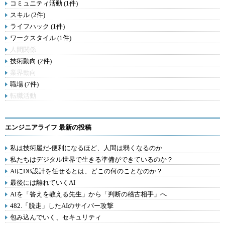
コミュニティ活動 (1件)
スキル (2件)
ライフハック (1件)
ワークスタイル (1件)
人間関係
技術動向 (2件)
業界動向
職場 (7件)
転職活動
エンジニアライフ 最新の投稿
私は技術屋だ-便利になるほど、人間は弱くなるのか
私たちはデジタル世界で生きる準備ができているのか？
AIにDB設計を任せるとは、どこの何のことなのか？
最後には離れていくAI
AIを「答えを教える先生」から「判断の稽古相手」へ
482.「脱走」したAIのサイバー攻撃
包み込んでいく、セキュリティ