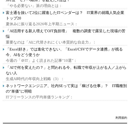
「やる必要ない」派の理由とは：
富士通を抜いて2位に躍進したITベンダーは？ IT業界の就職人気企業
トップ20
夏休みに振り返る2026年上半期ニュース：
「AI活用する新人増えてOJT負担増」 複数の調査で露呈した現場の苦
悩
重要なのは「AIに代替されにくい本質的な自走力」：
「Excel好き」では進化できない、「Excel/CSVでデータ連携」が残る
今、AIをどう使うか
今週の「＠IT」よく読まれた記事“10選”：
「AIで何を変えたの？」と問われる今、転職で年収が上がる人／上がら
ない人
生成AI時代の年収向上戦略（3）：
ネットワークエンジニア、社内SEって実は「稼げる仕事」？ IT職種別
の“単価”に明暗
ITフリーランスの平均単価ランキング：
利用規約