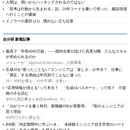
人間は、弱いからハッキングされるのではない
「思考は行動から生まれる」説。20年コードを書いて悟った、建設現場
へ行くことの価値
イノウーの選択 (12) 慣れない立ち位置
自分研 新着記事
最高で「年収6000万超」――国内企業が設けた高度AI職 どんなスキル
が求められるのか
メドレーが「Applied AI Developer」人材募集：
生成AIを“使ったことない”エンジニアは「楽しさ」が半分？ 仕事に
「満足」する理由は年代別でこんなに違った
20～30代が最も「やや不満」が多い：
“応用情報が消える”って本当？ 「生成AIパスポート」って何？ IT資
格の今を読む
＠IT人気記事まとめ読みeBook（6）：
「AIがコードを書く時代、新職種FDEが需要増」 7割のエンジニアが
思う理由
40代だけ少し異なる：
約8割「内定期間中に学ぶべき」 未経験エンジニア自主学習のハード
ル2位「モチベ維持」を超えた1位は？