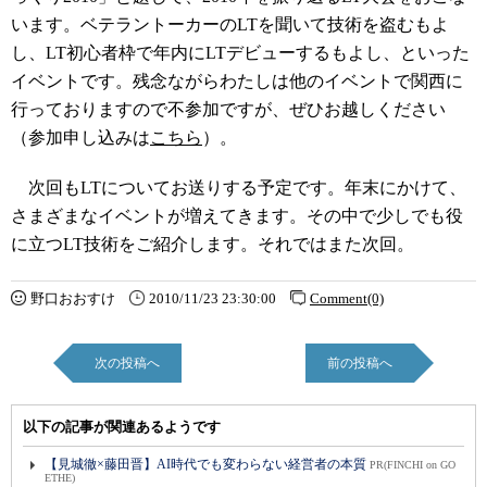
います。ベテラントーカーのLTを聞いて技術を盗むもよ
し、LT初心者枠で年内にLTデビューするもよし、といった
イベントです。残念ながらわたしは他のイベントで関西に
行っておりますので不参加ですが、ぜひお越しください
（参加申し込みは
こちら
）。
次回もLTについてお送りする予定です。年末にかけて、
さまざまなイベントが増えてきます。その中で少しでも役
に立つLT技術をご紹介します。それではまた次回。
野口おおすけ
2010/11/23 23:30:00
Comment(0)
次の投稿へ
前の投稿へ
以下の記事が関連あるようです
【見城徹×藤田晋】AI時代でも変わらない経営者の本質
PR(FINCHI on GO
ETHE)