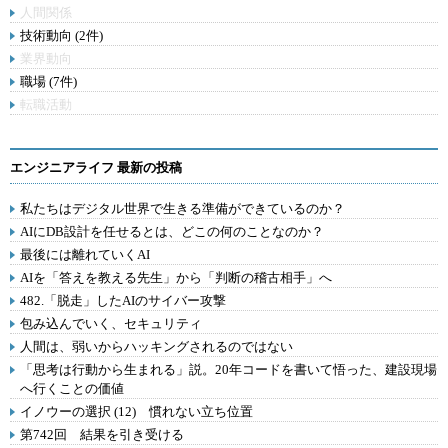
人間関係
技術動向 (2件)
業界動向
職場 (7件)
転職活動
エンジニアライフ 最新の投稿
私たちはデジタル世界で生きる準備ができているのか？
AIにDB設計を任せるとは、どこの何のことなのか？
最後には離れていくAI
AIを「答えを教える先生」から「判断の稽古相手」へ
482.「脱走」したAIのサイバー攻撃
包み込んでいく、セキュリティ
人間は、弱いからハッキングされるのではない
「思考は行動から生まれる」説。20年コードを書いて悟った、建設現場
へ行くことの価値
イノウーの選択 (12) 慣れない立ち位置
第742回 結果を引き受ける