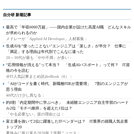
自分研 新着記事
最高で「年収6000万超」――国内企業が設けた高度AI職 どんなスキル
が求められるのか
メドレーが「Applied AI Developer」人材募集：
生成AIを“使ったことない”エンジニアは「楽しさ」が半分？ 仕事に
「満足」する理由は年代別でこんなに違った
20～30代が最も「やや不満」が多い：
“応用情報が消える”って本当？ 「生成AIパスポート」って何？ IT資
格の今を読む
＠IT人気記事まとめ読みeBook（6）：
「AIがコードを書く時代、新職種FDEが需要増」 7割のエンジニアが
思う理由
40代だけ少し異なる：
約8割「内定期間中に学ぶべき」 未経験エンジニア自主学習のハード
ル2位「モチベ維持」を超えた1位は？
「やる必要ない」派の理由とは：
富士通を抜いて2位に躍進したITベンダーは？ IT業界の就職人気企業
トップ20
夏休みに振り返る2026年上半期ニュース：