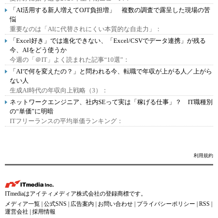
「AI活用する新人増えてOJT負担増」 複数の調査で露呈した現場の苦
悩
重要なのは「AIに代替されにくい本質的な自走力」：
「Excel好き」では進化できない、「Excel/CSVでデータ連携」が残る
今、AIをどう使うか
今週の「＠IT」よく読まれた記事“10選”：
「AIで何を変えたの？」と問われる今、転職で年収が上がる人／上がら
ない人
生成AI時代の年収向上戦略（3）：
ネットワークエンジニア、社内SEって実は「稼げる仕事」？ IT職種別
の“単価”に明暗
ITフリーランスの平均単価ランキング：
利用規約
ITmediaはアイティメディア株式会社の登録商標です。
メディア一覧
|
公式SNS
|
広告案内
|
お問い合わせ
|
プライバシーポリシー
|
RSS
|
運営会社
|
採用情報