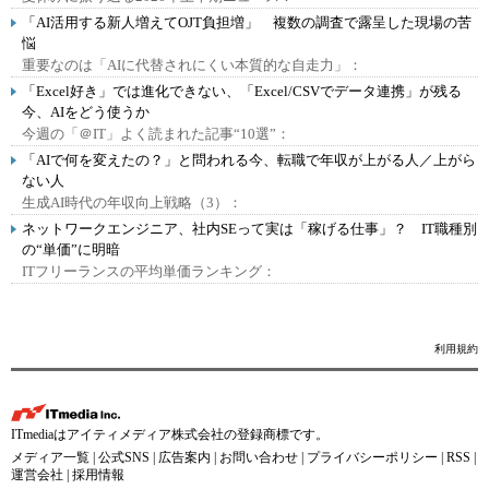
「AI活用する新人増えてOJT負担増」 複数の調査で露呈した現場の苦
悩
重要なのは「AIに代替されにくい本質的な自走力」：
「Excel好き」では進化できない、「Excel/CSVでデータ連携」が残る
今、AIをどう使うか
今週の「＠IT」よく読まれた記事“10選”：
「AIで何を変えたの？」と問われる今、転職で年収が上がる人／上がら
ない人
生成AI時代の年収向上戦略（3）：
ネットワークエンジニア、社内SEって実は「稼げる仕事」？ IT職種別
の“単価”に明暗
ITフリーランスの平均単価ランキング：
利用規約
ITmediaはアイティメディア株式会社の登録商標です。
メディア一覧
|
公式SNS
|
広告案内
|
お問い合わせ
|
プライバシーポリシー
|
RSS
|
運営会社
|
採用情報