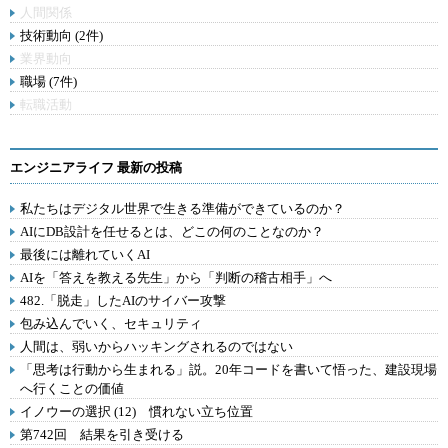
人間関係
技術動向 (2件)
業界動向
職場 (7件)
転職活動
エンジニアライフ 最新の投稿
私たちはデジタル世界で生きる準備ができているのか？
AIにDB設計を任せるとは、どこの何のことなのか？
最後には離れていくAI
AIを「答えを教える先生」から「判断の稽古相手」へ
482.「脱走」したAIのサイバー攻撃
包み込んでいく、セキュリティ
人間は、弱いからハッキングされるのではない
「思考は行動から生まれる」説。20年コードを書いて悟った、建設現場
へ行くことの価値
イノウーの選択 (12) 慣れない立ち位置
第742回 結果を引き受ける