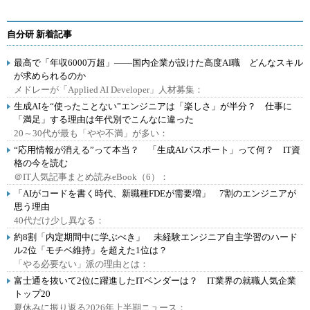
自分研 新着記事
最高で「年収6000万超」――国内企業が設けた高度AI職 どんなスキル
が求められるのか
メドレーが「Applied AI Developer」人材募集：
生成AIを“使ったことない”エンジニアは「楽しさ」が半分？ 仕事に
「満足」する理由は年代別でこんなに違った
20～30代が最も「やや不満」が多い：
“応用情報が消える”って本当？ 「生成AIパスポート」って何？ IT資
格の今を読む
＠IT人気記事まとめ読みeBook（6）：
「AIがコードを書く時代、新職種FDEが需要増」 7割のエンジニアが
思う理由
40代だけ少し異なる：
約8割「内定期間中に学ぶべき」 未経験エンジニア自主学習のハード
ル2位「モチベ維持」を超えた1位は？
「やる必要ない」派の理由とは：
富士通を抜いて2位に躍進したITベンダーは？ IT業界の就職人気企業
トップ20
夏休みに振り返る2026年上半期ニュース：