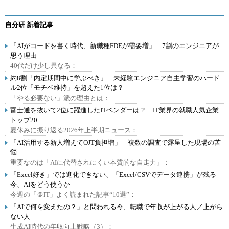
自分研 新着記事
「AIがコードを書く時代、新職種FDEが需要増」 7割のエンジニアが
思う理由
40代だけ少し異なる：
約8割「内定期間中に学ぶべき」 未経験エンジニア自主学習のハード
ル2位「モチベ維持」を超えた1位は？
「やる必要ない」派の理由とは：
富士通を抜いて2位に躍進したITベンダーは？ IT業界の就職人気企業
トップ20
夏休みに振り返る2026年上半期ニュース：
「AI活用する新人増えてOJT負担増」 複数の調査で露呈した現場の苦
悩
重要なのは「AIに代替されにくい本質的な自走力」：
「Excel好き」では進化できない、「Excel/CSVでデータ連携」が残る
今、AIをどう使うか
今週の「＠IT」よく読まれた記事“10選”：
「AIで何を変えたの？」と問われる今、転職で年収が上がる人／上がら
ない人
生成AI時代の年収向上戦略（3）：