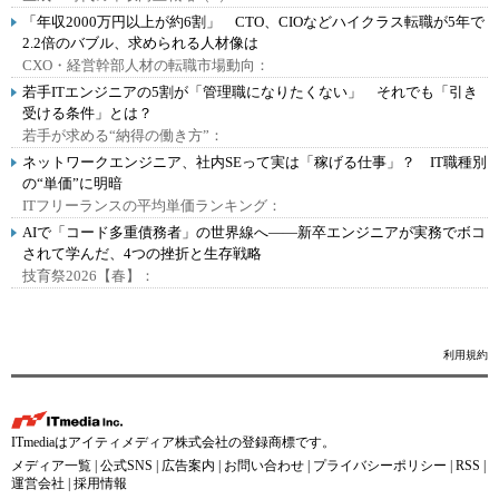
「年収2000万円以上が約6割」 CTO、CIOなどハイクラス転職が5年で
2.2倍のバブル、求められる人材像は
CXO・経営幹部人材の転職市場動向：
若手ITエンジニアの5割が「管理職になりたくない」 それでも「引き
受ける条件」とは？
若手が求める“納得の働き方”：
ネットワークエンジニア、社内SEって実は「稼げる仕事」？ IT職種別
の“単価”に明暗
ITフリーランスの平均単価ランキング：
AIで「コード多重債務者」の世界線へ――新卒エンジニアが実務でボコ
されて学んだ、4つの挫折と生存戦略
技育祭2026【春】：
利用規約
ITmediaはアイティメディア株式会社の登録商標です。
メディア一覧
|
公式SNS
|
広告案内
|
お問い合わせ
|
プライバシーポリシー
|
RSS
|
運営会社
|
採用情報