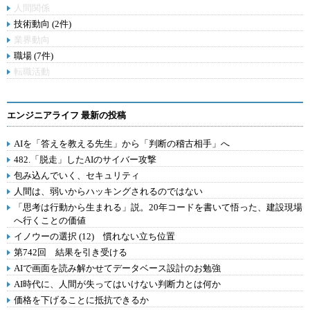
人間関係
技術動向 (2件)
業界動向
職場 (7件)
転職活動
エンジニアライフ 最新の投稿
AIを「答えを教える先生」から「判断の稽古相手」へ
482.「脱走」したAIのサイバー攻撃
包み込んでいく、セキュリティ
人間は、弱いからハッキングされるのではない
「思考は行動から生まれる」説。20年コードを書いて悟った、建設現場
へ行くことの価値
イノウーの選択 (12) 慣れない立ち位置
第742回 結果を引き受ける
AIで画面を読み解かせてデータベース設計のお勉強
AI時代に、人間が失ってはいけない判断力とは何か
価格を下げることに抵抗できるか