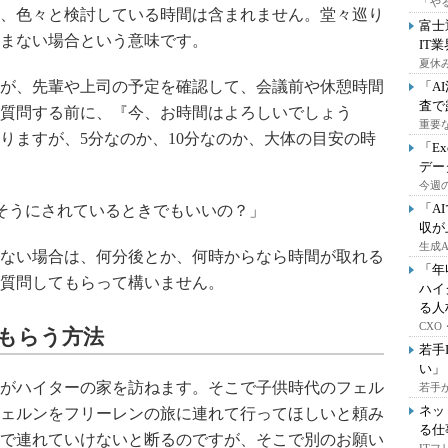
「や
は、色々と検討している時間は含まれません。堂々巡り
富士
進まない場合という意味です。
IT
夏休
が、先輩や上司の予定を確認して、会議前や休憩時間
「A
査で
質問する前に、『今、お時間はよろしいでしょう
重要
りますが、5分なのか、10分なのか、大体の目安の時
「E
デー
今週の
「A
そうにされているときでもいいの？」
収が
生成
ない場合は、何分後とか、何時からなら時間が取れる
「年
質問してもらって構いません。
ハイ
る人
CX
てもらう方法
若手
い」
がハイターの家を訪ねます。そこで子供時代のフェル
若手
ネッ
ェルンをフリーレンの旅に連れて行ってほしいと頼み
る仕
で連れていけないと断るのですが、そこで別のお願い