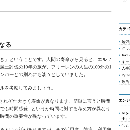
30
カテゴ
勉強法
異なる
クラス
Java
き』ということです。人間の寿命から見ると、エルフ
キャ
王討伐の10年の旅が、フリーレンの人生の100分の1
人生訓
ンバーとの別れにも淡々としていました。
Pyth
政治 
ルを考察してみましょう。
エンジ
.それぞれ大きく寿命が異なります。簡単に言うと時間
でも時間感覚...というか時間に対する考え方が異なり
AI
時間の重要性が異なっています。
手」
48
るという話がありますが、その活用度、効率、利用率