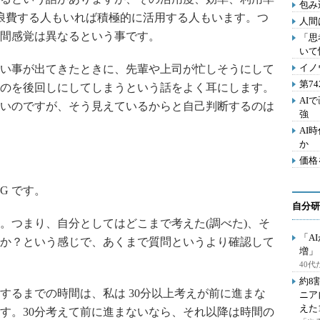
包み
浪費する人もいれば積極的に活用する人もいます。つ
人間
間感覚は異なるという事です。
「思
いて
イノ
い事が出てきたときに、先輩や上司が忙しそうにして
第7
のを後回しにしてしまうという話をよく耳にします。
AI
いのですが、そう見えているからと自己判断するのは
強
AI
か
価格
G です。
自分研
つまり、自分としてはどこまで考えた(調べた)、そ
「A
か？という感じで、あくまで質問というより確認して
増」
40
約8
るまでの時間は、私は 30分以上考えが前に進まな
ニア
えた
す。30分考えて前に進まないなら、それ以降は時間の