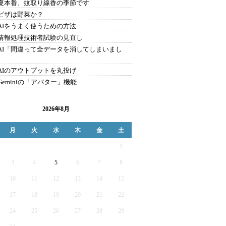
9.夏本番、蚊取り線香の季節です
8.ピザは野菜か？
7.AIをうまく使うための方法
6.情報処理技術者試験の見直し
5.AI「間違って全データを消してしまいまし
4.AIのアウトプットを丸投げ
.Geminiの「アバター」機能
2026年8月
月
火
水
木
金
土
1
3
4
5
6
7
8
10
11
12
13
14
15
17
18
19
20
21
22
24
25
26
27
28
29