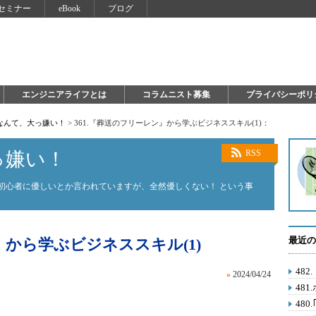
セミナー
eBook
ブログ
エンジニアライフとは
コラムニスト募集
プライバシーポリ
on なんて、大っ嫌い！
>
361.『葬送のフリーレン』から学ぶビジネススキル(1)：
大っ嫌い！
RSS
on。初心者に優しいとか言われていますが、全然優しくない！ という事
最近の
』から学ぶビジネススキル(1)
48
»
2024/04/24
481
48