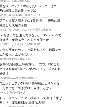
る必要ない」派の理由とは：
通を抜いて2位に躍進したITベンダーは？
業界の就職人気企業トップ20
みに振り返る2026年上半期ニュース：
I活用する新人増えてOJT負担増」 複数の調
露呈した現場の苦悩
なのは「AIに代替されにくい本質的な自走力」：
xcel好き」では進化できない、「Excel/CSVで
タ連携」が残る今、AIをどう使うか
「＠IT」よく読まれた記事“10選”：
Iで何を変えたの？」と問われる今、転職で年
上がる人／上がらない人
AI時代の年収向上戦略（3）：
収2000万円以上が約6割」 CTO、CIOなど
クラス転職が5年で2.2倍のバブル、求められ
材像は
O・経営幹部人材の転職市場動向：
ITエンジニアの5割が「管理職になりたくな
 それでも「引き受ける条件」とは？
が求める“納得の働き方”：
トワークエンジニア、社内SEって実は「稼げ
事」？ IT職種別の“単価”に明暗