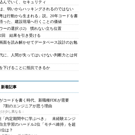
込んでいく、セキュリティ
は、弱いからハッキングされるのではない
考は行動から生まれる」説。20年コードを書
悟った、建設現場へ行くことの価値
ウーの選択 (12) 慣れない立ち位置
42回 結果を引き受ける
で画面を読み解かせてデータベース設計のお勉
時代に、人間が失ってはいけない判断力とは何
を下げることに抵抗できるか
 新着記事
Iがコードを書く時代、新職種FDEが需要
 7割のエンジニアが思う理由
代だけ少し異なる：
割「内定期間中に学ぶべき」 未経験エンジ
自主学習のハードル2位「モチベ維持」を超
1位は？