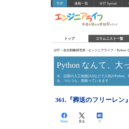
TOP
連載一覧
＠IT Special
トップ
コラムニスト一覧
@IT
>
自分戦略研究所
>
エンジニアライフ
>
Pyth
Python なんて、
今、話題の人工知能(AI)などで人気のPyth
を、つらつら、愚痴っていきます
361.『葬送のフリーレン
Share
0
見る