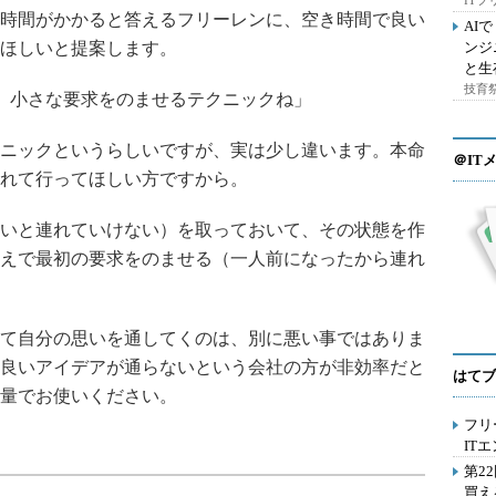
IT
時間がかかると答えるフリーレンに、空き時間で良い
AI
ほしいと提案します。
ンジ
と生
技育祭
、小さな要求をのませるテクニックね」
ニックというらしいですが、実は少し違います。本命
＠IT
れて行ってほしい方ですから。
いと連れていけない）を取っておいて、その状態を作
えで最初の要求をのませる（一人前になったから連れ
て自分の思いを通してくのは、別に悪い事ではありま
良いアイデアが通らないという会社の方が非効率だと
はてブ
量でお使いください。
フリ
IT
第2
買え