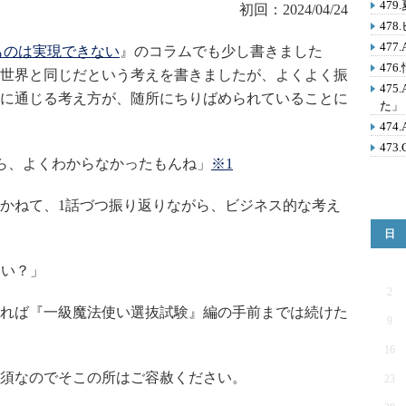
47
初回：2024/04/24
47
47
いものは実現できない
』のコラムでも少し書きました
47
世界と同じだという考えを書きましたが、よくよく振
47
に通じる考え方が、随所にちりばめられていることに
た」
47
473
ら、よくわからなかったもんね」
※1
かねて、1話づつ振り返りながら、ビジネス的な考え
日
ない？」
2
れば『一級魔法使い選抜試験』編の手前までは続けた
9
16
須なのでそこの所はご容赦ください。
23