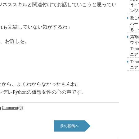
ジネススキルと関連付けてお話していこうと思ってい
う：
ンジ
欲し
ハー
れも完結していない気がするわ」
る、
第3
、お許しを。
ワイ
Th
ニア
Th
ニア
たから、よくわからなかったもんね」
レPythonの仮想女性の心の声です。
Comment(0)
前の投稿へ