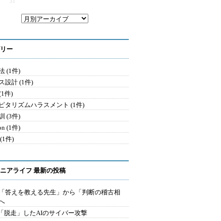
31
リー
 (1件)
設計 (1件)
 (1件)
ピタリズムハラスメント (1件)
 (3件)
on (1件)
(1件)
ニアライフ 最新の投稿
を「答えを教える先生」から「判断の稽古相
へ
2.「脱走」したAIのサイバー攻撃