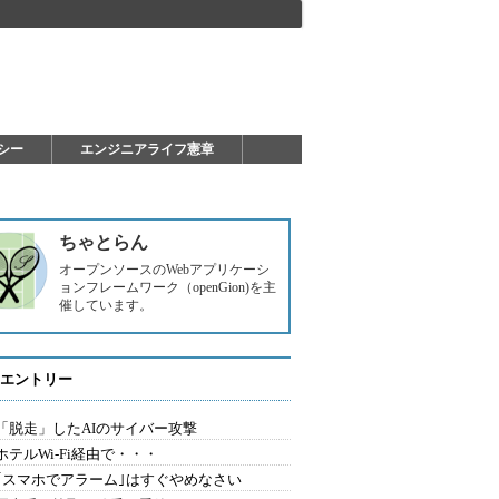
シー
エンジニアライフ憲章
ちゃとらん
オープンソースのWebアプリケーシ
ョンフレームワーク（openGion)を主
催しています。
エントリー
2.「脱走」したAIのサイバー攻撃
.ホテルWi-Fi経由で・・・
0.｢スマホでアラーム｣はすぐやめなさい