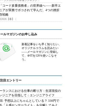
フリーランスの平均単価ランキング：
で「コード多重債務者」の世界線へ――新卒エ
ニアが実務でボコされて学んだ、4つの挫折
存戦略
2026【春】：
メールマガジンのお申し込み
新着記事をいち早く知りたい、
オリジナルコラムを読みたい
――メールマガジンに登録し
て、＠ITを120％使いこなそ
う。
注目エントリー
ーランスにおける仕事の断り方：生涯現役の
エンジニアを目指して：エンジニアライフ
2回: 予想以上にちゃんとしている？ 330円で
る「人感センサーライト」を分解してみよ