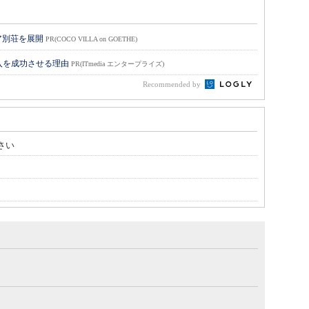
ア別荘を展開
PR(COCO VILLA on GOETHE)
入を成功させる理由
PR(ITmedia エンタープライズ)
Recommended by
さい